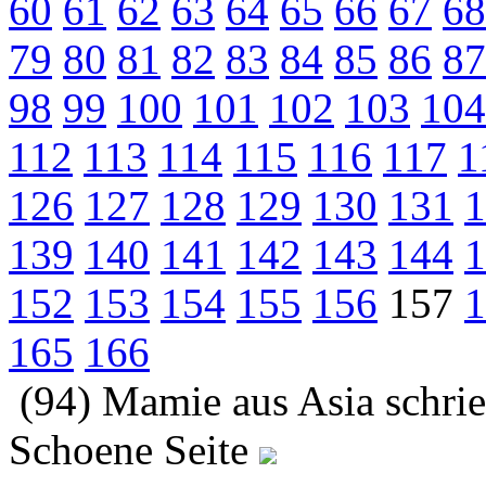
60
61
62
63
64
65
66
67
68
79
80
81
82
83
84
85
86
87
98
99
100
101
102
103
104
112
113
114
115
116
117
1
126
127
128
129
130
131
1
139
140
141
142
143
144
1
152
153
154
155
156
157
1
165
166
(94) Mamie aus Asia schri
Schoene Seite