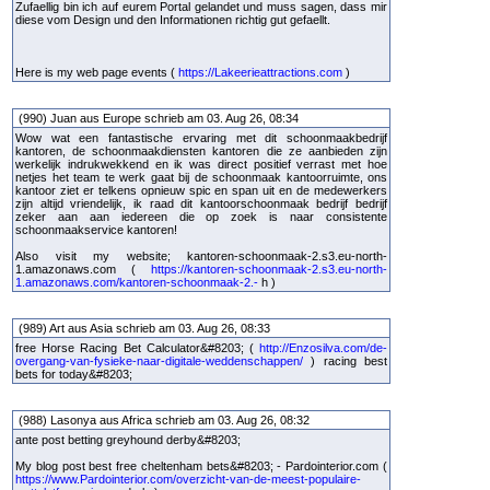
Zufaellig bin ich auf eurem Portal gelandet und muss sagen, dass mir
diese vom Design und den Informationen richtig gut gefaellt.
Here is my web page events (
https://Lakeerieattractions.com
)
(990) Juan aus Europe schrieb am 03. Aug 26, 08:34
Wow wat een fantastische ervaring met dit schoonmaakbedrijf
kantoren, de schoonmaakdiensten kantoren die ze aanbieden zijn
werkelijk indrukwekkend en ik was direct positief verrast met hoe
netjes het team te werk gaat bij de schoonmaak kantoorruimte, ons
kantoor ziet er telkens opnieuw spic en span uit en de medewerkers
zijn altijd vriendelijk, ik raad dit kantoorschoonmaak bedrijf bedrijf
zeker aan aan iedereen die op zoek is naar consistente
schoonmaakservice kantoren!
Also visit my website; kantoren-schoonmaak-2.s3.eu-north-
1.amazonaws.com (
https://kantoren-schoonmaak-2.s3.eu-north-
1.amazonaws.com/kantoren-schoonmaak-2.-
h )
(989) Art aus Asia schrieb am 03. Aug 26, 08:33
free Horse Racing Bet Calculator&#8203; (
http://Enzosilva.com/de-
overgang-van-fysieke-naar-digitale-weddenschappen/
) racing best
bets for today&#8203;
(988) Lasonya aus Africa schrieb am 03. Aug 26, 08:32
ante post betting greyhound derby&#8203;
My blog post best free cheltenham bets&#8203; - Pardointerior.com (
https://www.Pardointerior.com/overzicht-van-de-meest-populaire-