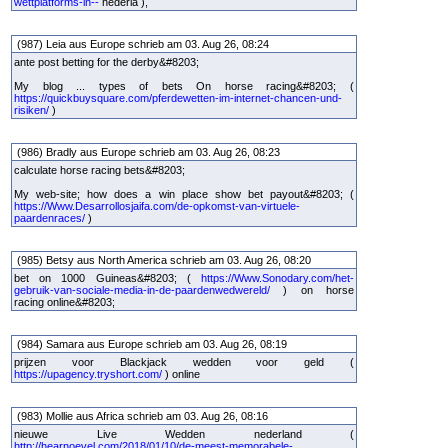
wettplatforms-in--
nederla ),
(987) Leia aus Europe schrieb am 03. Aug 26, 08:24
ante post betting for the derby&#8203;
My blog ... types of bets On horse racing&#8203; (
https://quickbuysquare.com/pferdewetten-im-internet-chancen-und-
risiken/
)
(986) Bradly aus Europe schrieb am 03. Aug 26, 08:23
calculate horse racing bets&#8203;
My web-site; how does a win place show bet payout&#8203; (
https://Www.Desarrollosjaifa.com/de-opkomst-van-virtuele-
paardenraces/
)
(985) Betsy aus North America schrieb am 03. Aug 26, 08:20
bet on 1000 Guineas&#8203; (
https://Www.Sonodary.com/het-
gebruik-van-sociale-media-in-de-paardenwedwereld/
) on horse
racing online&#8203;
(984) Samara aus Europe schrieb am 03. Aug 26, 08:19
prijzen voor Blackjack wedden voor geld (
https://upagency.tryshort.com/
) online
(983) Mollie aus Africa schrieb am 03. Aug 26, 08:16
nieuwe Live Wedden nederland (
http://hearnoevel.com/2018/01/10/de-meest-memorabele-