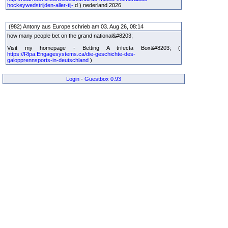
hockeywedstrijden-aller-tij-
d ) nederland 2026
(982) Antony aus Europe schrieb am 03. Aug 26, 08:14
how many people bet on the grand national&#8203;
Visit my homepage - Betting A trifecta Box&#8203; (
https://Rlpa.Engagesystems.ca/die-geschichte-des-
galopprennsports-in-deutschland
)
Login
-
Guestbox 0.93