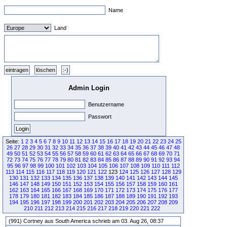
Name
Land
Admin Login
Benutzername
Passwort
Seite:
1
2
3
4
5
6
7
8
9
10
11
12
13
14
15
16
17
18
19
20
21
22
23
24
25
26
27
28
29
30
31
32
33
34
35
36
37
38
39
40
41
42
43
44
45
46
47
48
49
50
51
52
53
54
55
56
57
58
59
60
61
62
63
64
65
66
67
68
69
70
71
72
73
74
75
76
77
78
79
80
81
82
83
84
85
86
87
88
89
90
91
92
93
94
95
96
97
98
99
100
101
102
103
104
105
106
107
108
109
110
111
112
113
114
115
116
117
118
119
120
121
122
123
124
125
126
127
128
129
130
131
132
133
134
135
136
137
138
139
140
141
142
143
144
145
146
147
148
149
150
151
152
153
154
155
156
157
158
159
160
161
162
163
164
165
166
167
168
169
170
171
172
173
174
175
176
177
178
179
180
181
182
183
184
185
186
187
188
189
190
191
192
193
194
195
196
197
198
199
200
201
202
203
204
205
206
207
208
209
210
211
212
213
214
215
216
217
218
219
220
221
222
(991) Cortney aus South America schrieb am 03. Aug 26, 08:37