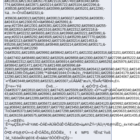
ÒªŒ¬Fß@‚€²Ù×÷£¬Ê¹ÓÃÕß¿ÉÒÔÏÈé_†¢ WPS ³ÌÊ½£¨Ÿoíš
´òé_¾ßówÎÄ¼þ£©£¬È»ááüc“ôÓÒÉÏ½ÇÈý—