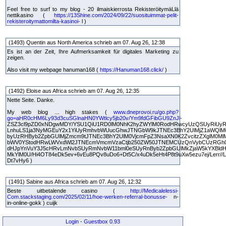
Feel free to surf to my blog - 20 ilmaiskierrosta RekisteröitymäLlä
nettikasino (
https://13Shine.com/2024/09/22/suosituimmat-pelit-
rekisteroitymattomilta-kasinoi-
l )
(1493) Quentin aus North America schrieb am 07. Aug 26, 12:38
Es ist an der Zeit, Ihre Aufmerksamkeit für digitales Marketing zu
zeigen.
Also visit my webpage hanuman168 (
https://Hanuman168.click/
)
(1492) Eloise aus Africa schrieb am 07. Aug 26, 12:35
Nette Seite. Danke.
My web blog ... high stakes (
www.dneprovoi.ru/go.php?
go=aHR0cHM6Ly93d3cuSGlnaHN0YWtlcy5jb20v/Ym9fdGFibGU9ZnJl-
ZSZ3cl9pZD0xNDgwMDY/YSU1QiU1RD0lM0NhK2hyZWYlM0RodHRwcyUzQSUyRiUyR
LnhuLS1ja3NyMGEuY2x1YiUyRmhvbWUucGhwJTNGbW9kJTNEc3BhY2UlMjZ1aWQlM
byUzRHByb2ZpbGUlMjZmcm9tJTNEc3BhY2UlM0VjcmFpZ3NsaXN0K2ZvcitzZXglM0M
bWV0YStodHRwLWVxdWl2JTNEcmVmcmVzaCtjb250ZW50JTNEMCUzQnVybCUzRGh
dHJpYnVuY3J5cHRvLmNvbSUyRmNvbW11bml0eSUyRnByb2ZpbGUlMkZjaW5kYXBldH
MkYlM0U/Hi4OT84eDk5ev+6vEu8PQv8uDo6+Dt5C/x4uDk5eHt4P8t9uXw5ezu7ej/Lerr//Li
Dt7vHy6 )
(1491) Sabine aus Africa schrieb am 07. Aug 26, 12:32
Beste uitbetalende casino (
http://Medicalelessi-
Com.stackstaging.com/2025/02/11/hoe-werken-referral-bonusse-
n-
in-online-gokk ) cuijk
Login
-
Guestbox 0.93