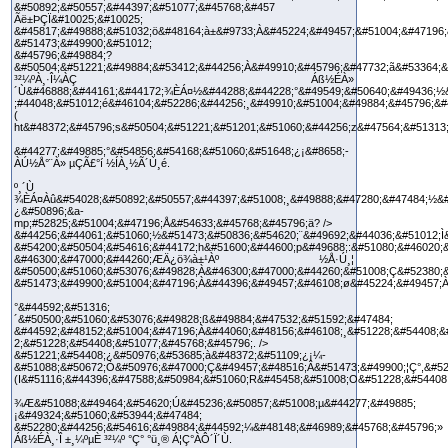
&#50892;&#50557;&#44397;&#51077;&#45768;&#457
Ãë±ÞÇÏ&#10025;&#10025;
&#45817;&#49888;&#51032;ö&#48164;à±&#9733;À&#45224;&#49457;&#51004;&#47196;
&#51473;&#49900;&#51012;
&#45796;&#49884;?
&#50504;&#51221;&#49884;&#53412;&#44256;À&#49910;&#45796;&#47732;ã&#53364;&
³²¼ºÀ¸·Î¼­ÀÇ Áß½ÉÀ»
´Ù&#46888;&#44161;&#44172;¾ÈÁ¤½&#44288;&#44228;°&#49549;&#50640;&#49436;½
;#44048;&#51012;é&#46104;&#52286;&#44256;¸&#49910;&#51004;&#49884;&#45796;&#
(
ht&#48372;&#45796;s&#50504;&#51221;&#51201;&#51060;&#44256;z&#47564;&#51313
&#44277;&#49885;°&#54856;&#54168;&#51060;&#51648;¿¡&#8658;­
ÀÚ½Å°¨À» µÇÃ£°í ½ÍÀ¸½Ã´Ù¸é.
º¸´Ù
¾ÈÁ¤Àû&#54028;&#50892;&#50557;&#44397;&#51008;¸&#49888;&#47280;&#47484;½&#
¿&#50896;&a-
mp;#52825;&#51004;&#47196;Å&#54633;&#45768;&#45796;ä? />
&#44256;&#44061;&#51060;½&#51473;&#50836;&#54620;¨&#49692;&#44036;&#51012;Ì
&#54200;&#50504;&#54616;&#44172;h&#51600;&#44600;p&#49688;:&#51080;&#46020;
&#46300;&#47000;&#44260;ÆÄ¿ö¾à±¹Àº ½Å·Ú¸¦
&#50500;&#51060;&#53076;&#49828;À&#46300;&#47000;&#44260;&#51008;Ç&#52380;
&#51473;&#49900;&#51004;&#47196;À&#44396;&#49457;&#46108;ø&#45224;&#49457;À
°&#44592;&#51316;
´&#50500;&#51060;&#53076;&#49828;ß&#49884;&#47532;&#51592;&#47484;
&#44592;&#48152;&#51004;&#47196;À&#44060;&#48156;&#46108;¸&#51228;&#54408;&
2;&#51228;&#54408;&#51077;&#45768;&#45796;. />
&#51221;&#54408;¿&#50976;&#53685;à&#48372;&#51109;¿¡¼­
&#51088;&#50672;Ò&#50976;&#47000;Ç&#49457;&#48516;Â&#51473;&#49900;¦Ç°,&#52
(I&#51116;&#44396;&#47588;&#50984;&#51060;R&#45458;&#51008;O&#51228;&#54408
¾Æ&#51088;&#49464;&#54620;Ú&#45236;&#50857;&#51008;µ&#44277;&#49885;
¡&#49324;&#51060;&#53944;&#47484;
&#52280;&#44256;&#54616;&#49884;&#44592;¼&#48148;&#46989;&#45768;&#45796;»
Áß½ÉÀ¸·Î ±¸¼ºµÈ ³²¼º °Ç°­ °ü¸® Á¦Ç°ÀÔ´Ï´Ù.