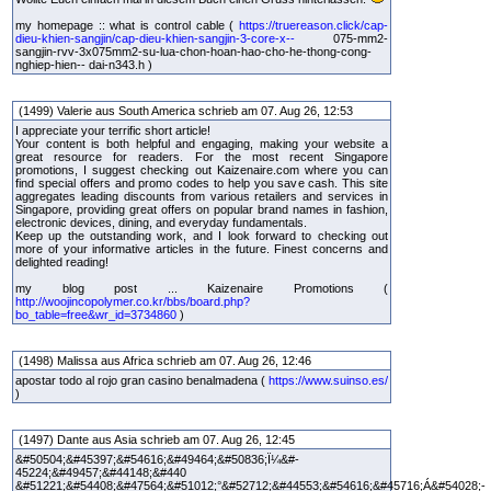
my homepage :: what is control cable (
https://truereason.click/cap-
dieu-khien-sangjin/cap-dieu-khien-sangjin-3-core-x--
075-mm2-
sangjin-rvv-3x075mm2-su-lua-chon-hoan-hao-cho-he-thong-cong-
nghiep-hien-- dai-n343.h )
(1499) Valerie aus South America schrieb am 07. Aug 26, 12:53
I appreciate your terrific short article!
Your content is both helpful and engaging, making your website a
great resource for readers. For the most recent Singapore
promotions, I suggest checking out Kaizenaire.com where you can
find special offers and promo codes to help you save cash. This site
aggregates leading discounts from various retailers and services in
Singapore, providing great offers on popular brand names in fashion,
electronic devices, dining, and everyday fundamentals.
Keep up the outstanding work, and I look forward to checking out
more of your informative articles in the future. Finest concerns and
delighted reading!
my blog post ... Kaizenaire Promotions (
http://woojincopolymer.co.kr/bbs/board.php?
bo_table=free&wr_id=3734860
)
(1498) Malissa aus Africa schrieb am 07. Aug 26, 12:46
apostar todo al rojo gran casino benalmadena (
https://www.suinso.es/
)
(1497) Dante aus Asia schrieb am 07. Aug 26, 12:45
&#50504;&#45397;&#54616;&#49464;&#50836;Ï¼&#-
45224;&#49457;&#44148;&#440
&#51221;&#54408;&#47564;&#51012;°&#52712;&#44553;&#54616;&#45716;Á&#54028;-