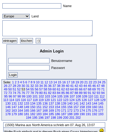
Name
Land
Admin Login
Benutzername
Passwort
Seite:
1
2
3
4
5
6
7
8
9
10
11
12
13
14
15
16
17
18
19
20
21
22
23
24
25
26
27
28
29
30
31
32
33
34
35
36
37
38
39
40
41
42
43
44
45
46
47
48
49
50
51
52
53
54
55
56
57
58
59
60
61
62
63
64
65
66
67
68
69
70
71
72
73
74
75
76
77
78
79
80
81
82
83
84
85
86
87
88
89
90
91
92
93
94
95
96
97
98
99
100
101
102
103
104
105
106
107
108
109
110
111
112
113
114
115
116
117
118
119
120
121
122
123
124
125
126
127
128
129
130
131
132
133
134
135
136
137
138
139
140
141
142
143
144
145
146
147
148
149
150
151
152
153
154
155
156
157
158
159
160
161
162
163
164
165
166
167
168
169
170
171
172
173
174
175
176
177
178
179
180
181
182
183
184
185
186
187
188
189
190
191
192
193
194
195
196
197
198
199
200
201
202
(1500) Marina aus North America schrieb am 07. Aug 26, 13:07
Wollte Euch einfach mal in diesem Buch einen Gruss hinterlassen.