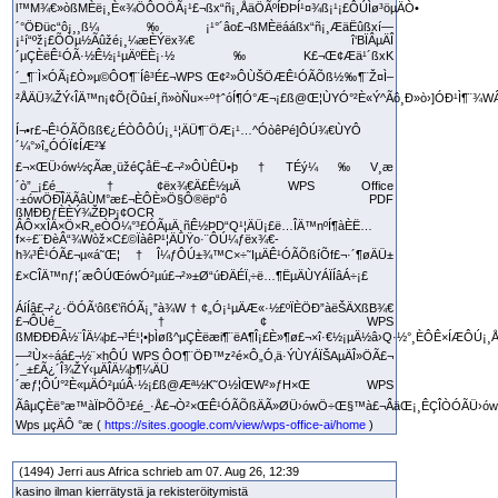
l™M¾€»òßMÈë¡¸È«¾ÖÔOÖÃ¡¹£¬ßx“ñ¡¸ÅäÖÃºÍÐÞÍ¹¤¾ß¡¹¡£ÔÚÌø³öµÄÒ•
´°ÖÐüc“ô¡¸¸ß¼‰¡¹°´âo£¬ßMÈëááßx“ñ¡¸ÆäËûßxí—
¡¹í“ºž¡£ÕÒµ½Ãûžé¡¸¼æÈÝëx¾€ î‘BÏÂµÄÎ
´µÇÈëÊ¹ÓÃ·½Ê½¡¹µÄºËÈ¡·½‰K£¬Œ¢Æä¹´ßxK
´_¶¨Ì×ÓÃ¡£Ò»µ©ÔO¶¨Íê³É£¬WPS Œ¢²»ÔÙŠÖÆÊ¹ÓÃÕß½‰¶¨Ž¤Ì–
²ÅÄÜ¾ŽÝ‹ÎÄ™n¡¢Õ{Õû±í¸ñ»òÑu×÷º†ˆóÍ¶Ó°Æ¬¡£ß@Œ¦ÙYÓ°²È«Ý^Ãô¸Ð»ò›]ÓÐ¹Ì¶¨¾
Í¬•r£¬Ê¹ÓÃÕßß€¿ÉÒÔÔÚ¡¸¹¦ÄÜ¶¨ÖÆ¡¹…^ÓòêPé]ÔÚ¾€ÙYÔ
´¼°»î„ÓÓÏ¢ÍÆ²¥
£¬×ŒÜ›ów½çÃæ¸üžéÇåË¬£¬²»ÔÙÊÜ•þ†TÉý¼‰V¸æ
´ò”_¡£é_†¢ëx¾€Ä£Ê½µÄ WPS Office
·±ówÖÐÎÄÃâÙM°æ£¬ÈÔÈ»Ö§Ô®ëp“ô PDF
ßMÐÐƒÈÈÝ¾ŽÐÞ¡¢OCR
ÂÔ×xÎÄ×Ö×R„eÒÔ¼°³£ÓÃµÄ¸ñÊ½ÞD“Q¹¦ÄÜ¡£ë…ÎÄ™nºÍ¶àÈË…
f×÷£¨ÐèÂ“¾Wòž×C£©ÏàêP¹¦ÄÜŸo·¨ÔÚ¼ƒëx¾€­
h¾³Ê¹ÓÃ£¬µ«á˜Œ¦†Î¼ƒÔÚ±¾™C×÷˜IµÄÊ¹ÓÃÕßíÕf£¬·´¶øÄÜ±
£×CÎÄ™nƒ¦´æÔÚŒówÓ²µú£¬²»±Ø“úÐÄÉÏ‚÷ë…¶ËµÄÙYÁÏÍâÁ÷¡£
ÁíÍâ£¬²¿·ÖÓÃ‘ôß€’ñÓÃ¡¸”à¾W†¢„Ó¡¹µÄÆ«·½£ºÏÈÖÐ”àëŠÄXßB¾€
£¬ÔÙé_†¢ WPS
ßMÐÐÐÂ½¨ÎÄ¼þ£¬³É¹¦•þÌøß^µÇÈëæi¶¨ëA¶Î¡£È»¶ø£¬×î·€½¡µÄ½â›Q·½°¸ÈÔÊ×ÍÆÔÚ¡¸Å
—²Ù×÷áá£¬½¨×hÔÚ WPS ÔO¶¨ÖÐ™z²é×Ô„Ó‚ä·ÝÙYÁÏŠAµÄÎ»ÖÃ£¬
´_±£Ã¿´Î¾ŽÝ‹µÄÎÄ¼þ¶¼ÄÜ
´æƒ¦ÔÚ°²È«µÄÓ²µúÂ·½¡£ß@Æª½K˜O½ÌŒW²»ƒH×Œ WPS
ÃâµÇÈë°æ™àÏÞÕÕ³£é_·Å£¬Ò²×ŒÊ¹ÓÃÕßÄÃ»ØÜ›ówÖ÷Œ§™à£¬ÂäŒ¡¸ÊÇÎÒÓÃÜ›ów£
Wps µçÄÔ °æ (
https://sites.google.com/view/wps-office-ai/home
)
(1494) Jerri aus Africa schrieb am 07. Aug 26, 12:39
kasino ilman kierrätystä ja rekisteröitymistä