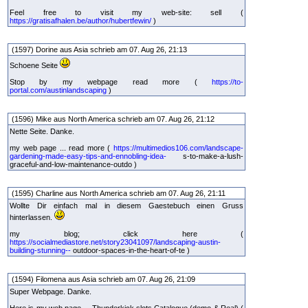
Feel free to visit my web-site: sell (
https://gratisafhalen.be/author/hubertfewin/
)
(1597) Dorine aus Asia schrieb am 07. Aug 26, 21:13
Schoene Seite
Stop by my webpage read more (
https://to-
portal.com/austinlandscaping
)
(1596) Mike aus North America schrieb am 07. Aug 26, 21:12
Nette Seite. Danke.
my web page ... read more (
https://multimedios106.com/landscape-
gardening-made-easy-tips-and-ennobling-idea-
s-to-make-a-lush-
graceful-and-low-maintenance-outdo )
(1595) Charline aus North America schrieb am 07. Aug 26, 21:11
Wollte Dir einfach mal in diesem Gaestebuch einen Gruss
hinterlassen.
my blog; click here (
https://socialmediastore.net/story23041097/landscaping-austin-
building-stunning--
outdoor-spaces-in-the-heart-of-te )
(1594) Filomena aus Asia schrieb am 07. Aug 26, 21:09
Super Webpage. Danke.
Here is my web page ... Thunderkick slots Catalogue (demo & Real) (