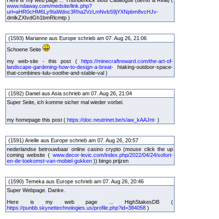
www.ndaway.com/medsite/link.php?
url=aHR0cHM6Ly9IaWdoc3Rha2VzLmNvbS9jYXNpbm8vcHJv-
dmlkZXIvdGh1bmRlcmtp )
(1593) Marianne aus Europe schrieb am 07. Aug 26, 21:06
Schoene Seite
my web-site - this post (
https://minecraftreward.com/the-art-of-
landscape-gardening-how-to-design-a-breat-
htaking-outdoor-space-
that-combines-lulu-soothe-and-stable-val )
(1592) Daniel aus Asia schrieb am 07. Aug 26, 21:04
Super Seite, ich komme sicher mal wieder vorbei.
my homepage this post (
https://doc.neutrinet.be/s/aw_kAAJnt-
)
(1591) Arielle aus Europe schrieb am 07. Aug 26, 20:57
nederlandse betrouwbaar online casino crypto (mouse click the up
coming website (
www.decor-levic.com/index.php/2022/04/24/sofort-
en-de-toekomst-van-mobiel-gokken
)) bingo prijzen
(1590) Temeka aus Europe schrieb am 07. Aug 26, 20:46
Super Webpage. Danke.
Here is my web page ... HighStakesDB (
https://punbb.skynettechnologies.us/profile.php?id=384058
)