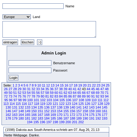
Name
Land
Admin Login
Benutzername
Passwort
Seite:
1
2
3
4
5
6
7
8
9
10
11
12
13
14
15
16
17
18
19
20
21
22
23
24
25
26
27
28
29
30
31
32
33
34
35
36
37
38
39
40
41
42
43
44
45
46
47
48
49
50
51
52
53
54
55
56
57
58
59
60
61
62
63
64
65
66
67
68
69
70
71
72
73
74
75
76
77
78
79
80
81
82
83
84
85
86
87
88
89
90
91
92
93
94
95
96
97
98
99
100
101
102
103
104
105
106
107
108
109
110
111
112
113
114
115
116
117
118
119
120
121
122
123
124
125
126
127
128
129
130
131
132
133
134
135
136
137
138
139
140
141
142
143
144
145
146
147
148
149
150
151
152
153
154
155
156
157
158
159
160
161
162
163
164
165
166
167
168
169
170
171
172
173
174
175
176
177
178
179
180
181
182
183
184
185
186
187
188
189
190
191
192
193
194
195
196
197
198
199
200
201
202
(1598) Dakota aus South America schrieb am 07. Aug 26, 21:13
Nette Webpage. Danke.