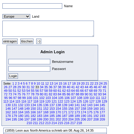
Name
Land
Admin Login
Benutzername
Passwort
Seite:
1
2
3
4
5
6
7
8
9
10
11
12
13
14
15
16
17
18
19
20
21
22
23
24
25
26
27
28
29
30
31
32
33
34
35
36
37
38
39
40
41
42
43
44
45
46
47
48
49
50
51
52
53
54
55
56
57
58
59
60
61
62
63
64
65
66
67
68
69
70
71
72
73
74
75
76
77
78
79
80
81
82
83
84
85
86
87
88
89
90
91
92
93
94
95
96
97
98
99
100
101
102
103
104
105
106
107
108
109
110
111
112
113
114
115
116
117
118
119
120
121
122
123
124
125
126
127
128
129
130
131
132
133
134
135
136
137
138
139
140
141
142
143
144
145
146
147
148
149
150
151
152
153
154
155
156
157
158
159
160
161
162
163
164
165
166
167
168
169
170
171
172
173
174
175
176
177
178
179
180
181
182
183
184
185
186
187
188
189
190
191
192
193
194
195
196
197
198
199
200
201
202
203
204
205
206
207
208
209
210
211
212
213
214
215
216
217
218
(1859) Leon aus North America schrieb am 08. Aug 26, 14:35