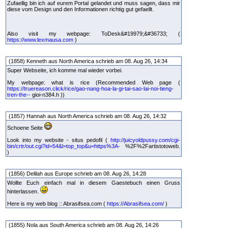
Zufaellig bin ich auf eurem Portal gelandet und muss sagen, dass mir
diese vom Design und den Informationen richtig gut gefaellt.
Also visit my webpage: ToDesk&#19979;&#36733; (
https://www.lexmausa.com
)
(1858) Kenneth aus North America schrieb am 08. Aug 26, 14:34
Super Webseite, ich komme mal wieder vorbei.
My webpage: what is rice (Recommended Web page (
https://truereason.click/rice/gao-nang-hoa-la-gi-tai-sao-lai-noi-tieng-
tren-the--
gioi-n384.h ))
(1857) Hannah aus North America schrieb am 08. Aug 26, 14:32
Schoene Seite
Look into my website - situs pedofil (
http://juicyoldpussy.com/cgi-
bin/crtr/out.cgi?id=54&l=top_top&u=https%3A-
%2F%2Fartistotoweb.
)
(1856) Delilah aus Europe schrieb am 08. Aug 26, 14:28
Wollte Euch einfach mal in diesem Gaestebuch einen Gruss
hinterlassen.
Here is my web blog :: Abrasifsea.com (
https://Abrasifsea.com/
)
(1855) Nola aus South America schrieb am 08. Aug 26, 14:26