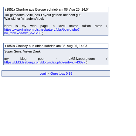
(1851) Charline aus Europe schrieb am 08. Aug 26, 14:04
Toll gemachte Seite, das Layout gefaellt mir echt gut!
War sicher 'n haufen Arbeit.
Here is my web page; a level maths tuition rates (
https://www.inzicontrols.net/battery/bbs/board.php?
bo_table=qa&wr_id=1235
)
(1850) Chelsey aus Africa schrieb am 08. Aug 26, 14:03
Super Seite. Vielen Dank.
my blog post - LMS.Izeberg.com (
https://LMS.Izeberg.com/blog/index.php?entryid=43077
)
Login
-
Guestbox 0.93