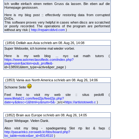
Ich wollte einfach einen netten Gruss da lassen. Bin eben auf die
Homepage gestossen.
Here is my blog post :: effectively restoring data from corrupted
DVDs.
This software proves very helpful in cases when discs are scratched
or poorly recorded. The operations of the program are performed
without any risk (
http://repaircddvd.com
)
(1854) Delilah aus Asia schrieb am 08. Aug 26, 14:08
Super Webseite, ich komme mal wieder vorbei.
Here is my web blog ... nyc sat math tutors (
https://www.askmeclassifieds.com/index.php?
page=user&action=pub_profile&-
id=138591&item_type=active&per_page )
(1853) Vania aus North America schrieb am 08. Aug 26, 14:06
Schoene Seite
Feel free to visit my web site :: situs pedofil (
www.lifelab21.com/feed2js/feed2js.php?
date=y&desc=1&html=y&num=5&-
;src=
https://artistotoweb.c
)
(1852) Brain aus Europe schrieb am 08. Aug 26, 14:05
Super Webpage. Vielen Dank.
Also visit my blog - spadegaming Slot rtp list & faqs (
http://pasarinko.zeroweb.kr/bbs/board.php?
bo_table=notice&wr_id=8314510
)