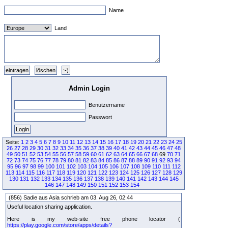
Name
Land
Admin Login
Benutzername
Passwort
Seite:
1
2
3
4
5
6
7
8
9
10
11
12
13
14
15
16
17
18
19
20
21
22
23
24
25
26
27
28
29
30
31
32
33
34
35
36
37
38
39
40
41
42
43
44
45
46
47
48
49
50
51
52
53
54
55
56
57
58
59
60
61
62
63
64
65
66
67
68
69
70
71
72
73
74
75
76
77
78
79
80
81
82
83
84
85
86
87
88
89
90
91
92
93
94
95
96
97
98
99
100
101
102
103
104
105
106
107
108
109
110
111
112
113
114
115
116
117
118
119
120
121
122
123
124
125
126
127
128
129
130
131
132
133
134
135
136
137
138
139
140
141
142
143
144
145
146
147
148
149
150
151
152
153
154
(856) Sadie aus Asia schrieb am 03. Aug 26, 02:44
Useful location sharing application.
Here is my web-site free phone locator (
https://play.google.com/store/apps/details?