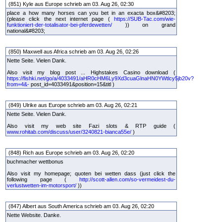
(851) Kyle aus Europe schrieb am 03. Aug 26, 02:30
place a how many horses can you bet in an exacta box&#8203;
(please click the next internet page (
https://SUB-Tac.com/wie-
funktioniert-der-totalisator-bei-pferdewetten/
)) on grand
national&#8203;
(850) Maxwell aus Africa schrieb am 03. Aug 26, 02:26
Nette Seite. Vielen Dank.
Also visit my blog post ... Highstakes Casino download (
https://fishki.net/go/a/4033491/aHR0cHM6Ly9Xd3cuaGlnaHN0YWtlcy5jb20v?
from=4&-
post_id=4033491&position=15&titl )
(849) Ulrike aus Europe schrieb am 03. Aug 26, 02:21
Nette Seite. Vielen Dank.
Also visit my web site Fazi slots & RTP guide (
www.rohitab.com/discuss/user/3240821-bianca55e/
)
(848) Rich aus Europe schrieb am 03. Aug 26, 02:20
buchmacher wettbonus
Also visit my homepage; quoten bei wetten dass (just click the
following page (
http://scott-allen.com/so-vermeidest-du-
verlustwetten-im-motorsport/
))
(847) Albert aus South America schrieb am 03. Aug 26, 02:20
Nette Website. Danke.