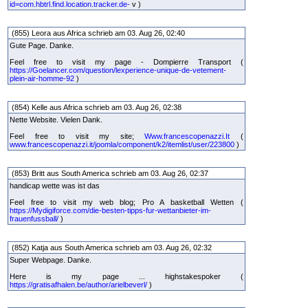
id=com.hbtrl.find.location.tracker.de-
v )
(855) Leora aus Africa schrieb am 03. Aug 26, 02:40
Gute Page. Danke.
Feel free to visit my page - Dompierre Transport (
https://Goelancer.com/question/lexperience-unique-de-vetement-
plein-air-homme-92
)
(854) Kelle aus Africa schrieb am 03. Aug 26, 02:38
Nette Website. Vielen Dank.
Feel free to visit my site;
Www.francescopenazzi.It
(
www.francescopenazzi.it/joomla/component/k2/itemlist/user/223800
)
(853) Britt aus South America schrieb am 03. Aug 26, 02:37
handicap wette was ist das
Feel free to visit my web blog; Pro A basketball Wetten (
https://Mydigiforce.com/die-besten-tipps-fur-wettanbieter-im-
frauenfussball/
)
(852) Katja aus South America schrieb am 03. Aug 26, 02:32
Super Webpage. Danke.
Here is my page ... highstakespoker (
https://gratisafhalen.be/author/arielbeverl/
)