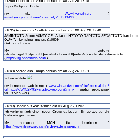
(1896) Reginald aus Africa schrieb am 08. Aug 26, 17:48
Super Webpage. Danke.
my site -
Www.hyanglin.org
(
www.hyanglin.org/home/board_nQZz30/194368
)
(1895) Alannah aus South America schrieb am 08. Aug 26, 17:40
JAMINTOTO,Sritoto,ASIATOGEL,Asiatoto,HPTOTO,RAPTOTO,SEDAPTOTO,bandarto
O,JAYA = kombinasi mantap &#9889;
Gak pernah zonk
My website
udinslot|jago168|djarum88|nenekslot|bonafit88|raden4d|cendanatoto|idamantoto
(
http://king.phoatnoda.com/
)
(1894) Vernon aus Europe schrieb am 08. Aug 26, 17:24
Schoene Seite
my homepage web kontol (
www.windandwet.com/site/external.php?
url=https%3A%2F%2Fartistotoweb.com&immi-
gration=application-
for-us-visa-wai )
(1893) Jannie aus Asia schrieb am 08. Aug 26, 17:02
Ich wollte einfach einen netten Gruss da lassen. Bin gerade auf die
Websiete gestossen.
My homepage: MCH file description (
https://www.fileviewpro.com/en/file-extension-mch/
)