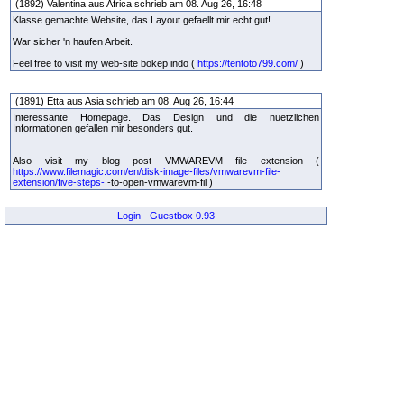
(1892) Valentina aus Africa schrieb am 08. Aug 26, 16:48
Klasse gemachte Website, das Layout gefaellt mir echt gut!
War sicher 'n haufen Arbeit.
Feel free to visit my web-site bokep indo (
https://tentoto799.com/
)
(1891) Etta aus Asia schrieb am 08. Aug 26, 16:44
Interessante Homepage. Das Design und die nuetzlichen
Informationen gefallen mir besonders gut.
Also visit my blog post VMWAREVM file extension (
https://www.filemagic.com/en/disk-image-files/vmwarevm-file-
extension/five-steps-
-to-open-vmwarevm-fil )
Login
-
Guestbox 0.93