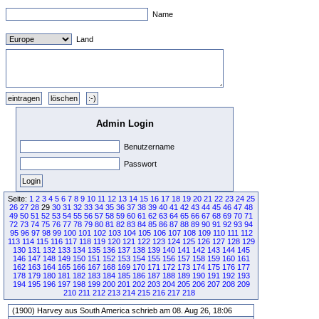
Name
Land
Admin Login
Benutzername
Passwort
Seite:
1
2
3
4
5
6
7
8
9
10
11
12
13
14
15
16
17
18
19
20
21
22
23
24
25
26
27
28
29
30
31
32
33
34
35
36
37
38
39
40
41
42
43
44
45
46
47
48
49
50
51
52
53
54
55
56
57
58
59
60
61
62
63
64
65
66
67
68
69
70
71
72
73
74
75
76
77
78
79
80
81
82
83
84
85
86
87
88
89
90
91
92
93
94
95
96
97
98
99
100
101
102
103
104
105
106
107
108
109
110
111
112
113
114
115
116
117
118
119
120
121
122
123
124
125
126
127
128
129
130
131
132
133
134
135
136
137
138
139
140
141
142
143
144
145
146
147
148
149
150
151
152
153
154
155
156
157
158
159
160
161
162
163
164
165
166
167
168
169
170
171
172
173
174
175
176
177
178
179
180
181
182
183
184
185
186
187
188
189
190
191
192
193
194
195
196
197
198
199
200
201
202
203
204
205
206
207
208
209
210
211
212
213
214
215
216
217
218
(1900) Harvey aus South America schrieb am 08. Aug 26, 18:06