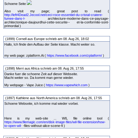
Schoene Seite
Also visit my page; great post to read (
http://left4Dead2.Jecool.net/ceci-roce-essentiel-du-cristal-cratere-
fumee-dans-l-
architecture-moderne-dans-ce-paysage-
architectonique-daujourdhui-cette-securite-- et-la-conformite-sont-
primordial )
(1899) Cornell aus Europe schrieb am 08. Aug 26, 18:02
Hallo, Ich finde den Aufbau der Seite klasse. Macht weiter so.
my web page: zplatform.Ai (
https://www.facebook.com/zplatform/
)
(1898) Merri aus Africa schrieb am 08. Aug 26, 17:55
Danke fuer die schoene Zeit auf dieser Webseite.
Macht weiter so. Da kommt man gerne wieder.
My webpage - Vape Juice (
https://www.vapewhich.com
)
(1897) Kathlene aus North America schrieb am 08. Aug 26, 17:55
Schoene Webseite, ich komme mal wieder vorbei.
Here is my web-site ... WIL file online tool (
https://www.filemagic.com/en/disk-image-files/wil-file-extension/how-
to-open-wil-
-files-without-alice-scene-fi )