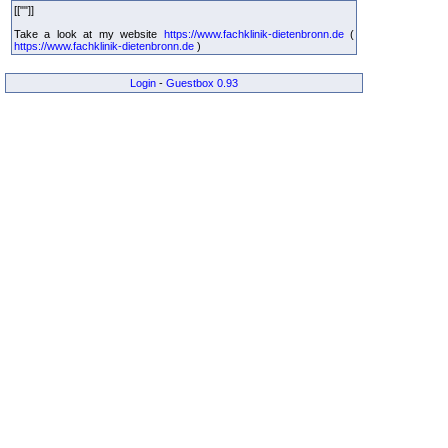
[[""]]
Take a look at my website
https://www.fachklinik-dietenbronn.de
(
https://www.fachklinik-dietenbronn.de
)
Login
-
Guestbox 0.93