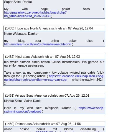
Super Seite. Danke.
My web page; poker sites (
http://pasarinko.zeroweb.kr/bbs/board.php?
bo_table=notice&wr_id=9725330
)
(1483) Hope aus North America schrieb am 07. Aug 26, 12:04
Nette Webpage. Danke.
my blog; best online poker sites (
http://onolearn.co.il/jono/profile/alfiewaechter77/
)
(1482) Kindra aus Asia schrieb am 07. Aug 26, 12:03
Ich wollte einfach einen netten Gruss hinterlassen. Bin gerade auf
eure Homepage gestossen.
Take a look at my homepage - low voltage twisted pair cable (click
through the up coming article (
https://truereason.click/cap-dien-cong-
nghiep/phan-tich-toan-dien-ve-cap-van-xoa-
n-ha-the-cadivi-n342.h
))
(1481) Art aus South America schrieb am 07. Aug 26, 12:01
Klasse Seite. Vielen Dank.
Here is my web site: ovalpools kaufen (
https://www.shop-
swimmingpool.at/ovalpool/
)
(1480) Delmar aus Asia schrieb am 07. Aug 26, 11:56
online casino bonus mit klarna einzahlung (