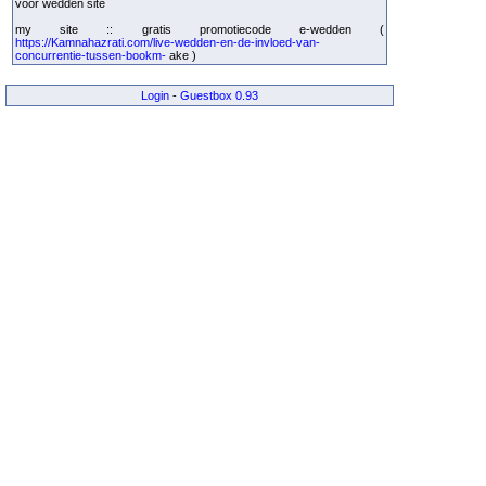
voor wedden site
my site :: gratis promotiecode e-wedden (
https://Kamnahazrati.com/live-wedden-en-de-invloed-van-
concurrentie-tussen-bookm-
ake )
Login
-
Guestbox 0.93