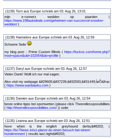
(1139) Terri aus Europe schrieb am 03. Aug 26, 13:01
mijn e-runnerz wedden op paarden (
https://www.198autodeals.com/geheimen-van-succesvol-snooker-
wedden/
)
(1138) Hannelore aus Europe schrieb am 03. Aug 26, 12:59
Schoene Seite
my blog post :: Prime Custom Blinds (
https://fuckoz.com/home.php?
mod=space&uid=102054&do=profile
)
(1137) Daryl aus Europe schrieb am 03. Aug 26, 12:57
Vielen Dank! Wollt ich nur mal sagen.
Also visit my webpage &#29609;&#37239;&#32593;&#31449;ÍøÕ&frac
(
https://www.wanbiaoku.com
)
(1136) Damien aus Europe schrieb am 03. Aug 26, 12:54
beste online tipps bei sportwetten (please click Theendlesspossibilities
(
http://theendlesspossibilities.com/
)) seite
(1135) Leanna aus Europe schrieb am 03. Aug 26, 12:51
hove when is the english greyhound derby&#8203; (
https://bc7News.in/so-planst-du-einen-besuch-bei-einem-
hunderennen/
) results last night&#8203;