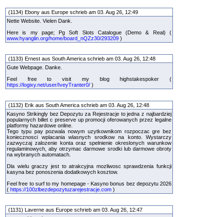
(1134) Ebony aus Europe schrieb am 03. Aug 26, 12:49
Nette Website. Vielen Dank.
Here is my page; Pg Soft Slots Catalogue (Demo & Real) (
www.hyanglin.org/home/board_nQZz30/293209
)
(1133) Ernest aus South America schrieb am 03. Aug 26, 12:48
Gute Webpage. Danke.
Feel free to visit my blog highstakespoker (
https://logixy.net/user/IveyTranter0/
)
(1132) Erik aus South America schrieb am 03. Aug 26, 12:48
Kasyno Strikingly bez Depozytu za Rejestracje to jedna z najbardziej
popularnych billet c preserve up promocji oferowanych przez legalne
platformy hazardowe online.
Tego typu pay pozwala nowym uzytkownikom rozpoczac gre bez
koniecznosci wplacania wlasnych srodkow na konto. Wystarczy
zazwyczaj zalozenie konta oraz spelnienie okreslonych warunkow
regulaminowych, aby otrzymac darmowe srodki lub darmowe obroty
na wybranych automatach.
Dla wielu graczy jest to atrakcyjna mozliwosc sprawdzenia funkcji
kasyna bez ponoszenia dodatkowych kosztow.
Feel free to surf to my homepage - Kasyno bonus bez depozytu 2026
(
https://100zlbezdepozytuzarejestracje.com
)
(1131) Laverne aus Europe schrieb am 03. Aug 26, 12:47