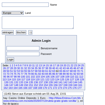
Name
Land
Admin Login
Benutzername
Passwort
Seite:
1
2
3
4
5
6
7
8
9
10
11
12
13
14
15
16
17
18
19
20
21
22
23
24
25
26
27
28
29
30
31
32
33
34
35
36
37
38
39
40
41
42
43
44
45
46
47
48
49
50
51
52
53
54
55
56
57
58
59
60
61
62
63
64
65
66
67
68
69
70
71
72
73
74
75
76
77
78
79
80
81
82
83
84
85
86
87
88
89
90
91
92
93
94
95
96
97
98
99
100
101
102
103
104
105
106
107
108
109
110
111
112
113
114
115
116
117
118
119
120
121
122
123
124
125
126
127
128
129
130
131
132
133
134
135
136
137
138
139
140
141
142
143
144
145
146
147
148
149
150
151
152
153
154
155
156
157
158
159
160
161
162
163
164
165
166
167
168
169
170
171
172
173
174
175
176
177
(1140) Steve aus Europe schrieb am 03. Aug 26, 13:01
hay Casino Online Deposito 1 Euro -
Http://Www.Eminsa.Com.Mx
(
www.eminsa.com.mx/web/2026/07/13/ruleta-gratis-gratis-sevilla/
), en
foz do iguacu