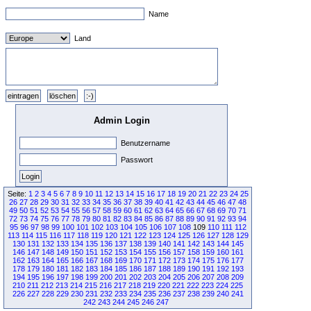
Name
Land
Admin Login
Benutzername
Passwort
Seite:
1
2
3
4
5
6
7
8
9
10
11
12
13
14
15
16
17
18
19
20
21
22
23
24
25
26
27
28
29
30
31
32
33
34
35
36
37
38
39
40
41
42
43
44
45
46
47
48
49
50
51
52
53
54
55
56
57
58
59
60
61
62
63
64
65
66
67
68
69
70
71
72
73
74
75
76
77
78
79
80
81
82
83
84
85
86
87
88
89
90
91
92
93
94
95
96
97
98
99
100
101
102
103
104
105
106
107
108
109
110
111
112
113
114
115
116
117
118
119
120
121
122
123
124
125
126
127
128
129
130
131
132
133
134
135
136
137
138
139
140
141
142
143
144
145
146
147
148
149
150
151
152
153
154
155
156
157
158
159
160
161
162
163
164
165
166
167
168
169
170
171
172
173
174
175
176
177
178
179
180
181
182
183
184
185
186
187
188
189
190
191
192
193
194
195
196
197
198
199
200
201
202
203
204
205
206
207
208
209
210
211
212
213
214
215
216
217
218
219
220
221
222
223
224
225
226
227
228
229
230
231
232
233
234
235
236
237
238
239
240
241
242
243
244
245
246
247