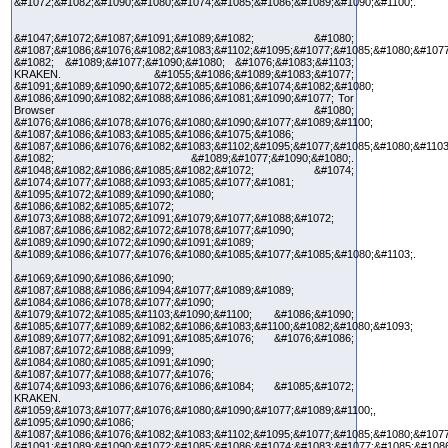
&#1072;&#1082;&#1090;&#1080;&#1074;&#1085;&#1086;&#1089;&#1090;&#1100;.
&#1047;&#1072;&#1087;&#1091;&#1089;&#1082; &#1080;
&#1087;&#1086;&#1076;&#1082;&#1083;&#1102;&#1095;&#1077;&#1085;&#1080;&#1077
&#1082; &#1089;&#1077;&#1090;&#1080; &#1076;&#1083;&#1103;
KRAKEN. &#1055;&#1086;&#1089;&#1083;&#1077;
&#1091;&#1089;&#1090;&#1072;&#1085;&#1086;&#1074;&#1082;&#1080;
&#1086;&#1090;&#1082;&#1088;&#1086;&#1081;&#1090;&#1077; Tor
Browser &#1080;
&#1076;&#1086;&#1078;&#1076;&#1080;&#1090;&#1077;&#1089;&#1100;
&#1087;&#1086;&#1083;&#1085;&#1086;&#1075;&#1086;
&#1087;&#1086;&#1076;&#1082;&#1083;&#1102;&#1095;&#1077;&#1085;&#1080;&#1103
&#1082; &#1089;&#1077;&#1090;&#1080;.
&#1048;&#1082;&#1086;&#1085;&#1082;&#1072; &#1074;
&#1074;&#1077;&#1088;&#1093;&#1085;&#1077;&#1081;
&#1095;&#1072;&#1089;&#1090;&#1080;
&#1086;&#1082;&#1085;&#1072;
&#1073;&#1088;&#1072;&#1091;&#1079;&#1077;&#1088;&#1072;
&#1087;&#1086;&#1082;&#1072;&#1078;&#1077;&#1090;
&#1089;&#1090;&#1072;&#1090;&#1091;&#1089;
&#1089;&#1086;&#1077;&#1076;&#1080;&#1085;&#1077;&#1085;&#1080;&#1103;.
&#1069;&#1090;&#1086;&#1090;
&#1087;&#1088;&#1086;&#1094;&#1077;&#1089;&#1089;
&#1084;&#1086;&#1078;&#1077;&#1090;
&#1079;&#1072;&#1085;&#1103;&#1090;&#1100; &#1086;&#1090;
&#1085;&#1077;&#1089;&#1082;&#1086;&#1083;&#1100;&#1082;&#1080;&#1093;
&#1089;&#1077;&#1082;&#1091;&#1085;&#1076; &#1076;&#1086;
&#1087;&#1072;&#1088;&#1099;
&#1084;&#1080;&#1085;&#1091;&#1090;
&#1087;&#1077;&#1088;&#1077;&#1076;
&#1074;&#1093;&#1086;&#1076;&#1086;&#1084; &#1085;&#1072;
KRAKEN.
&#1059;&#1073;&#1077;&#1076;&#1080;&#1090;&#1077;&#1089;&#1100;,
&#1095;&#1090;&#1086;
&#1087;&#1086;&#1076;&#1082;&#1083;&#1102;&#1095;&#1077;&#1085;&#1080;&#1077
&#1091;&#1089;&#1090;&#1072;&#1085;&#1086;&#1074;&#1083;&#1077;&#1085;&#108