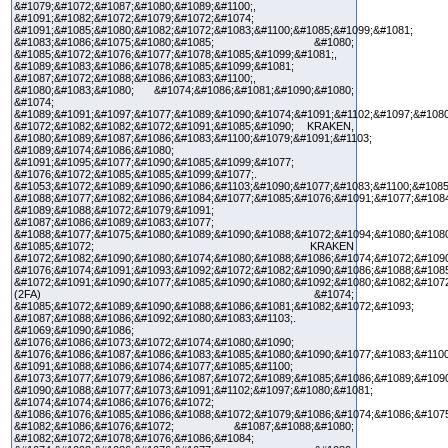
&#1079;&#1072;&#1087;&#1080;&#1089;&#1100;,
&#1091;&#1082;&#1072;&#1079;&#1072;&#1074;
&#1091;&#1085;&#1080;&#1082;&#1072;&#1083;&#1100;&#1085;&#1099;&#1081;
&#1083;&#1086;&#1075;&#1080;&#1085; &#1080;
&#1085;&#1072;&#1076;&#1077;&#1078;&#1085;&#1099;&#1081;,
&#1089;&#1083;&#1086;&#1078;&#1085;&#1099;&#1081;
&#1087;&#1072;&#1088;&#1086;&#1083;&#1100;,
&#1080;&#1083;&#1080; &#1074;&#1086;&#1081;&#1090;&#1080;
&#1074;
&#1089;&#1091;&#1097;&#1077;&#1089;&#1090;&#1074;&#1091;&#1102;&#1097;&#1080
&#1072;&#1082;&#1082;&#1072;&#1091;&#1085;&#1090; KRAKEN,
&#1080;&#1089;&#1087;&#1086;&#1083;&#1100;&#1079;&#1091;&#1103;
&#1089;&#1074;&#1086;&#1080;
&#1091;&#1095;&#1077;&#1090;&#1085;&#1099;&#1077;
&#1076;&#1072;&#1085;&#1085;&#1099;&#1077;.
&#1053;&#1072;&#1089;&#1090;&#1086;&#1103;&#1090;&#1077;&#1083;&#1100;&#1085
&#1088;&#1077;&#1082;&#1086;&#1084;&#1077;&#1085;&#1076;&#1091;&#1077;&#108
&#1089;&#1088;&#1072;&#1079;&#1091;
&#1087;&#1086;&#1089;&#1083;&#1077;
&#1088;&#1077;&#1075;&#1080;&#1089;&#1090;&#1088;&#1072;&#1094;&#1080;&#108
&#1085;&#1072; KRAKEN
&#1072;&#1082;&#1090;&#1080;&#1074;&#1080;&#1088;&#1086;&#1074;&#1072;&#1090
&#1076;&#1074;&#1091;&#1093;&#1092;&#1072;&#1082;&#1090;&#1086;&#1088;&#1085
&#1072;&#1091;&#1090;&#1077;&#1085;&#1090;&#1080;&#1092;&#1080;&#1082;&#1072
(2FA) &#1074;
&#1085;&#1072;&#1089;&#1090;&#1088;&#1086;&#1081;&#1082;&#1072;&#1093;
&#1087;&#1088;&#1086;&#1092;&#1080;&#1083;&#1103;.
&#1069;&#1090;&#1086;
&#1076;&#1086;&#1073;&#1072;&#1074;&#1080;&#1090;
&#1076;&#1086;&#1087;&#1086;&#1083;&#1085;&#1080;&#1090;&#1077;&#1083;&#1100
&#1091;&#1088;&#1086;&#1074;&#1077;&#1085;&#1100;
&#1073;&#1077;&#1079;&#1086;&#1087;&#1072;&#1089;&#1085;&#1086;&#1089;&#1090
&#1090;&#1088;&#1077;&#1073;&#1091;&#1102;&#1097;&#1080;&#1081;
&#1074;&#1074;&#1086;&#1076;&#1072;
&#1086;&#1076;&#1085;&#1086;&#1088;&#1072;&#1079;&#1086;&#1074;&#1086;&#107
&#1082;&#1086;&#1076;&#1072; &#1087;&#1088;&#1080;
&#1082;&#1072;&#1078;&#1076;&#1086;&#1084;