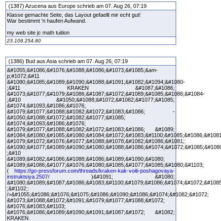
(1387) Azucena aus Europe schrieb am 07. Aug 26, 07:19
Klasse gemachte Seite, das Layout gefaellt mir echt gut!
War bestimmt 'n haufen Aufwand.
my web site jc math tuition
23.108.254.80
(1386) Bud aus Asia schrieb am 07. Aug 26, 07:19
&#1055;&#1086;&#1076;&#1088;&#1086;&#1073;&#1085;&am-
p;#1072;&#11
&#1080;&#1085;&#1089;&#1090;&#1088;&#1091;&#1082;&#1094;&#1080-
;&#11 KRAKEN &#1087;&#1086;
&#1073;&#1077;&#1079;&#1086;&#1087;&#1072;&#1089;&#1085;&#1086;&#1084-
;&#10 &#1050;&#1088;&#1072;&#1082;&#1077;&#1085;
&#1074;&#1093;&#1086;&#1076;
&#1079;&#1077;&#1088;&#1082;&#1072;&#1083;&#1086; -
&#1050;&#1088;&#1072;&#1082;&#1077;&#1085;
&#1074;&#1093;&#1086;&#1076;
&#1079;&#1077;&#1088;&#1082;&#1072;&#1083;&#1086; &#1089;
&#1084;&#1080;&#1085;&#1080;&#1084;&#1072;&#1083;&#1100;&#1085;&#1086;&#108
&#1079;&#1072;&#1076;&#1077;&#1088;&#1078;&#1082;&#1086;&#1081;:
&#1090;&#1077;&#1089;&#1090;&#1080;&#1088;&#1086;&#1074;&#1072;&#1085;&#108
;&#10
&#1089;&#1082;&#1086;&#1088;&#1086;&#1089;&#1090;&#1080;
&#1089;&#1086;&#1077;&#1076;&#1080;&#1085;&#1077;&#1085;&#1080;&#1103;
(
https://go-pressforum.com/threads/kraken-kak-voiti-poshagovaya-
instruktsiya.2507/
)&#1091; &#1080;
&#1080;&#1089;&#1087;&#1086;&#1083;&#1100;&#1079;&#1086;&#1074;&#1072;&#108
;&#1102;:
/>&#1055;&#1086;&#1076;&#1075;&#1086;&#1090;&#1086;&#1074;&#1082;&#1072;
&#1073;&#1088;&#1072;&#1091;&#1079;&#1077;&#1088;&#1072;
&#1076;&#1083;&#1103;
&#1076;&#1086;&#1089;&#1090;&#1091;&#1087;&#1072; &#1082;
KRAKEN.