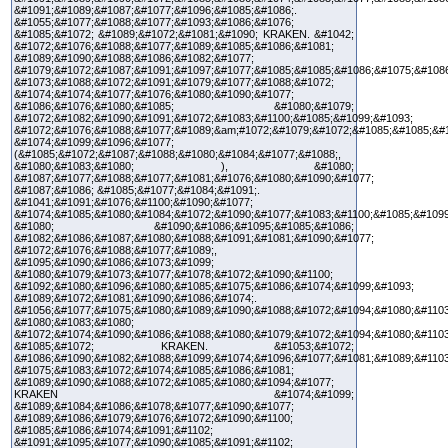
&#1091;&#1089;&#1087;&#1077;&#1096;&#1085;&#1086;.
&#1055;&#1077;&#1088;&#1077;&#1093;&#1086;&#1076;
&#1085;&#1072; &#1089;&#1072;&#1081;&#1090; KRAKEN. &#1042;
&#1072;&#1076;&#1088;&#1077;&#1089;&#1085;&#1086;&#1081;
&#1089;&#1090;&#1088;&#1086;&#1082;&#1077;
&#1079;&#1072;&#1087;&#1091;&#1097;&#1077;&#1085;&#1085;&#1086;&#1075;&#108
&#1073;&#1088;&#1072;&#1091;&#1079;&#1077;&#1088;&#1072;
&#1074;&#1074;&#1077;&#1076;&#1080;&#1090;&#1077;
&#1086;&#1076;&#1080;&#1085; &#1080;&#1079;
&#1072;&#1082;&#1090;&#1091;&#1072;&#1083;&#1100;&#1085;&#1099;&#1093;
&#1072;&#1076;&#1088;&#1077;&#1089;&am;#1072;&#1079;&#1072;&#1085;&#1085;&#
&#1074;&#1099;&#1096;&#1077;
(&#1085;&#1072;&#1087;&#1088;&#1080;&#1084;&#1077;&#1088;,
&#1080;&#1083;&#1080; ), &#1080;
&#1087;&#1077;&#1088;&#1077;&#1081;&#1076;&#1080;&#1090;&#1077;
&#1087;&#1086; &#1085;&#1077;&#1084;&#1091;.
&#1041;&#1091;&#1076;&#1100;&#1090;&#1077;
&#1074;&#1085;&#1080;&#1084;&#1072;&#1090;&#1077;&#1083;&#1100;&#1085;&#1099
&#1080; &#1090;&#1086;&#1095;&#1085;&#1086;
&#1082;&#1086;&#1087;&#1080;&#1088;&#1091;&#1081;&#1090;&#1077;
&#1072;&#1076;&#1088;&#1077;&#1089;,
&#1095;&#1090;&#1086;&#1073;&#1099;
&#1080;&#1079;&#1073;&#1077;&#1078;&#1072;&#1090;&#1100;
&#1092;&#1080;&#1096;&#1080;&#1085;&#1075;&#1086;&#1074;&#1099;&#1093;
&#1089;&#1072;&#1081;&#1090;&#1086;&#1074;.
&#1056;&#1077;&#1075;&#1080;&#1089;&#1090;&#1088;&#1072;&#1094;&#1080;&#1103
&#1080;&#1083;&#1080;
&#1072;&#1074;&#1090;&#1086;&#1088;&#1080;&#1079;&#1072;&#1094;&#1080;&#1103
&#1085;&#1072; KRAKEN. &#1053;&#1072;
&#1086;&#1090;&#1082;&#1088;&#1099;&#1074;&#1096;&#1077;&#1081;&#1089;&#1103
&#1075;&#1083;&#1072;&#1074;&#1085;&#1086;&#1081;
&#1089;&#1090;&#1088;&#1072;&#1085;&#1080;&#1094;&#1077;
KRAKEN &#1074;&#1099;
&#1089;&#1084;&#1086;&#1078;&#1077;&#1090;&#1077;
&#1089;&#1086;&#1079;&#1076;&#1072;&#1090;&#1100;
&#1085;&#1086;&#1074;&#1091;&#1102;
&#1091;&#1095;&#1077;&#1090;&#1085;&#1091;&#1102;