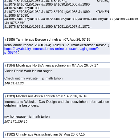
&#1074;&#1093;&#1086;&#1076;&#1077;, &#1080;
&#1079;&#1072;&#1097;&#1080;&#1090;&#1080;&#1090;
&#1074;&#1072;&#1096;
&#1072;&#1082;&#1082;&#1072;&#1091;&#1085;&#1090; KRAKEN
&#1086;&#1090;
&#1085;&#1077;&#1089;&#1072;&#1085;&#1082;&#1094;&#1080;&#1086;&#1085;&#108
;&#1075;&#10
&#1076;&#1086;&#1089;&#1090;&#1091;&#1087;&#1072;.
(1385) Tammie aus Europe schrieb am 07. Aug 26, 07:18
keno online rahalla 20&#8364; Talletus Ja Ilmaiskierrokset Kasino (
https://nayabdairy-Incoresdemos-online.us.stackstaging.com/?
p=36744
)
(1384) Micah aus North America schrieb am 07. Aug 26, 07:17
Vielen Dank! Wollt ich nur sagen.
Check out my website ... jc math tuition
149.62.41.25
(1383) Mitchell aus Africa schrieb am 07. Aug 26, 07:16
Interessante Website. Das Design und die nuetzlichen Informationen
gefallen mir besonders.
my homepage :: jc math tuition
107.175.156.19
(1382) Christy aus Asia schrieb am 07. Aug 26, 07:15