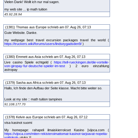
Vielen Dank! Wollt ich nur mal sagen.
my web site ... ip math tuition
45.92.28.94
(1381) Thomas aus Europe schrieb am 07. Aug 26, 07:13
Gute Website. Danke.
my webpage best travel excursion packages travel the world (
https://truckers.wiki/forums/users/lindseygadsden9/
)
(1380) Emmett aus Asia schrieb am 07. Aug 26, 07:13
Live casino Spiele echtgeld (
https://tell-rueckingen.de/die-vorteile-
von-giropay-fur-deutsche-spieler-im-test
) 2 euro einzahlung
astropay
(1379) Sasha aus Africa schrieb am 07. Aug 26, 07:13
Hallo, Ich finde den Aufbau der Seite klasse. Macht bitte weiter so.
Look at my site :: math tuition tampines
91.108.177.70
(1378) Kelvin aus Europe schrieb am 07. Aug 26, 07:12
visa kasinot suomi
My homepage: rahapeli ilmaiskierrokset Kasino [vijoca.com (
https://vijoca.com/miten-rekisteroimattomat-kasinot-tarjoavat-nopeita-
voittokoti-
utuks )]