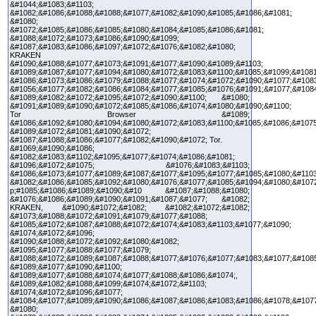
&#1044;&#1083;&#1103;
&#1082;&#1086;&#1088;&#1088;&#1077;&#1082;&#1090;&#1085;&#1086;&#1081;
&#1080;
&#1072;&#1085;&#1086;&#1085;&#1080;&#1084;&#1085;&#1086;&#1081;
&#1088;&#1072;&#1073;&#1086;&#1090;&#1099;
&#1087;&#1083;&#1086;&#1097;&#1072;&#1076;&#1082;&#1080;
KRAKEN
&#1090;&#1088;&#1077;&#1073;&#1091;&#1077;&#1090;&#1089;&#1103;
&#1089;&#1087;&#1077;&#1094;&#1080;&#1072;&#1083;&#1100;&#1085;&#1099;&#1081
&#1086;&#1073;&#1086;&#1079;&#1088;&#1077;&#1074;&#1072;&#1090;&#1077;&#1083
&#1056;&#1077;&#1082;&#1086;&#1084;&#1077;&#1085;&#1076;&#1091;&#1077;&#108
&#1089;&#1082;&#1072;&#1095;&#1072;&#1090;&#1100; &#1080;
&#1091;&#1089;&#1090;&#1072;&#1085;&#1086;&#1074;&#1080;&#1090;&#1100;
Tor Browser &#1089;
&#1086;&#1092;&#1080;&#1094;&#1080;&#1072;&#1083;&#1100;&#1085;&#1086;&#1075
&#1089;&#1072;&#1081;&#1090;&#1072;
&#1087;&#1088;&#1086;&#1077;&#1082;&#1090;&#1072; Tor.
&#1069;&#1090;&#1086;
&#1082;&#1083;&#1102;&#1095;&#1077;&#1074;&#1086;&#1081;
&#1096;&#1072;&#1075; &#1076;&#1083;&#1103;
&#1086;&#1073;&#1077;&#1089;&#1087;&#1077;&#1095;&#1077;&#1085;&#1080;&#1103
&#1082;&#1086;&#1085;&#1092;&#1080;&#1076;&#1077;&#1085;&#1094;&#1080;&#107
p;#1085;&#1086;&#1089;&#1090;&#10 &#1087;&#1088;&#1080;
&#1076;&#1086;&#1089;&#1090;&#1091;&#1087;&#1077; &#1082;
KRAKEN, &#1090;&#1072;&#1082; &#1082;&#1072;&#1082;
&#1073;&#1088;&#1072;&#1091;&#1079;&#1077;&#1088;
&#1085;&#1072;&#1087;&#1088;&#1072;&#1074;&#1083;&#1103;&#1077;&#1090;
&#1074;&#1072;&#1096;
&#1090;&#1088;&#1072;&#1092;&#1080;&#1082;
&#1095;&#1077;&#1088;&#1077;&#1079;
&#1088;&#1072;&#1089;&#1087;&#1088;&#1077;&#1076;&#1077;&#1083;&#1077;&#1085
&#1089;&#1077;&#1090;&#1100;
&#1089;&#1077;&#1088;&#1074;&#1077;&#1088;&#1086;&#1074;,
&#1089;&#1082;&#1088;&#1099;&#1074;&#1072;&#1103;
&#1074;&#1072;&#1096;&#1077;
&#1084;&#1077;&#1089;&#1090;&#1086;&#1087;&#1086;&#1083;&#1086;&#1078;&#107
&#1080;