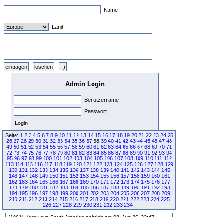
Name
Land
Admin Login
Benutzername
Passwort
Seite:
1
2
3
4
5
6
7
8
9
10
11
12
13
14
15
16
17
18
19
20
21
22
23
24
25
26
27
28
29
30
31
32
33
34
35
36
37
38
39
40
41
42
43
44
45
46
47
48
49
50
51
52
53
54
55
56
57
58
59
60
61
62
63
64
65
66
67
68
69
70
71
72
73
74
75
76
77
78
79
80
81
82
83
84
85
86
87
88
89
90
91
92
93
94
95
96
97
98
99
100
101
102
103
104
105
106
107
108
109
110
111
112
113
114
115
116
117
118
119
120
121
122
123
124
125
126
127
128
129
130
131
132
133
134
135
136
137
138
139
140
141
142
143
144
145
146
147
148
149
150
151
152
153
154
155
156
157
158
159
160
161
162
163
164
165
166
167
168
169
170
171
172
173
174
175
176
177
178
179
180
181
182
183
184
185
186
187
188
189
190
191
192
193
194
195
196
197
198
199
200
201
202
203
204
205
206
207
208
209
210
211
212
213
214
215
216
217
218
219
220
221
222
223
224
225
226
227
228
229
230
231
232
233
234
(1961) Kristy aus South America schrieb am 08. Aug 26, 22:47