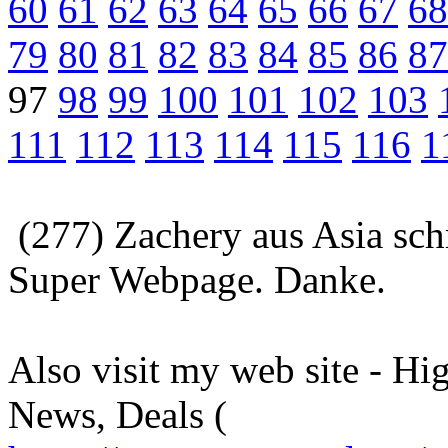
60
61
62
63
64
65
66
67
68
79
80
81
82
83
84
85
86
87
97
98
99
100
101
102
103
111
112
113
114
115
116
1
(277) Zachery aus Asia sch
Super Webpage. Danke.
Also visit my web site - H
News, Deals (