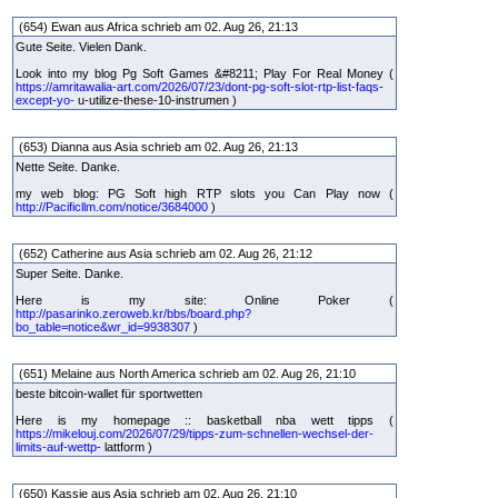
(654) Ewan aus Africa schrieb am 02. Aug 26, 21:13
Gute Seite. Vielen Dank.
Look into my blog Pg Soft Games &#8211; Play For Real Money (
https://amritawalia-art.com/2026/07/23/dont-pg-soft-slot-rtp-list-faqs-
except-yo-
u-utilize-these-10-instrumen )
(653) Dianna aus Asia schrieb am 02. Aug 26, 21:13
Nette Seite. Danke.
my web blog: PG Soft high RTP slots you Can Play now (
http://Pacificllm.com/notice/3684000
)
(652) Catherine aus Asia schrieb am 02. Aug 26, 21:12
Super Seite. Danke.
Here is my site: Online Poker (
http://pasarinko.zeroweb.kr/bbs/board.php?
bo_table=notice&wr_id=9938307
)
(651) Melaine aus North America schrieb am 02. Aug 26, 21:10
beste bitcoin-wallet für sportwetten
Here is my homepage :: basketball nba wett tipps (
https://mikelouj.com/2026/07/29/tipps-zum-schnellen-wechsel-der-
limits-auf-wettp-
lattform )
(650) Kassie aus Asia schrieb am 02. Aug 26, 21:10