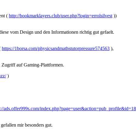
ent (
http://bookmarklayers.club/user.php?login=errolsilvest
))
diese vom Design und den Informationen richtig gut gefaelt.
(
https://1borsa.com/physicsandmathstutorpressure574563
),
 Zugriff auf Gaming-Plattformen.
uzz/
)
s://ads.offer999s.com/index.php?page=user&action=pub_profile&id=1
gefallen mir besonders gut.