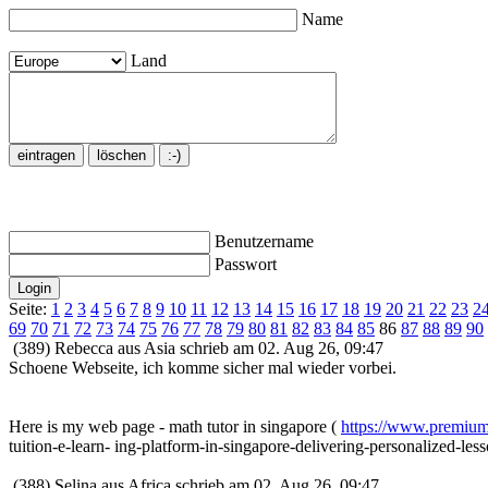
Name
Land
Benutzername
Passwort
Seite:
1
2
3
4
5
6
7
8
9
10
11
12
13
14
15
16
17
18
19
20
21
22
23
2
69
70
71
72
73
74
75
76
77
78
79
80
81
82
83
84
85
86
87
88
89
90
(389) Rebecca aus Asia schrieb am 02. Aug 26, 09:47
Schoene Webseite, ich komme sicher mal wieder vorbei.
Here is my web page - math tutor in singapore (
https://www.premium
tuition-e-learn- ing-platform-in-singapore-delivering-personalized-le
(388) Selina aus Africa schrieb am 02. Aug 26, 09:47