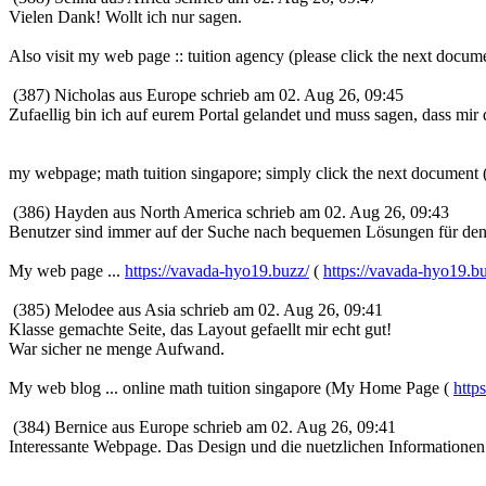
Vielen Dank! Wollt ich nur sagen.
Also visit my web page :: tuition agency (please click the next docum
(387) Nicholas aus Europe schrieb am 02. Aug 26, 09:45
Zufaellig bin ich auf eurem Portal gelandet und muss sagen, dass mir 
my webpage; math tuition singapore; simply click the next document 
(386) Hayden aus North America schrieb am 02. Aug 26, 09:43
Benutzer sind immer auf der Suche nach bequemen Lösungen für den
My web page ...
https://vavada-hyo19.buzz/
(
https://vavada-hyo19.b
(385) Melodee aus Asia schrieb am 02. Aug 26, 09:41
Klasse gemachte Seite, das Layout gefaellt mir echt gut!
War sicher ne menge Aufwand.
My web blog ... online math tuition singapore (My Home Page (
http
(384) Bernice aus Europe schrieb am 02. Aug 26, 09:41
Interessante Webpage. Das Design und die nuetzlichen Informationen 