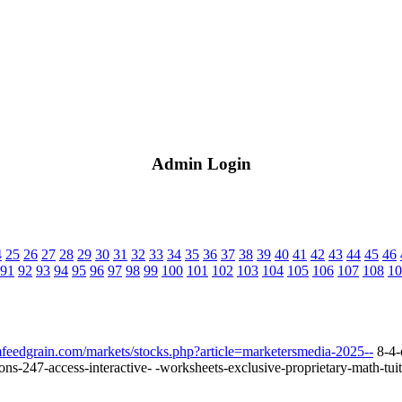
Admin Login
4
25
26
27
28
29
30
31
32
33
34
35
36
37
38
39
40
41
42
43
44
45
46
91
92
93
94
95
96
97
98
99
100
101
102
103
104
105
106
107
108
10
feedgrain.com/markets/stocks.php?article=marketersmedia-2025--
8-4-
ssons-247-access-interactive- -worksheets-exclusive-proprietary-math-tu