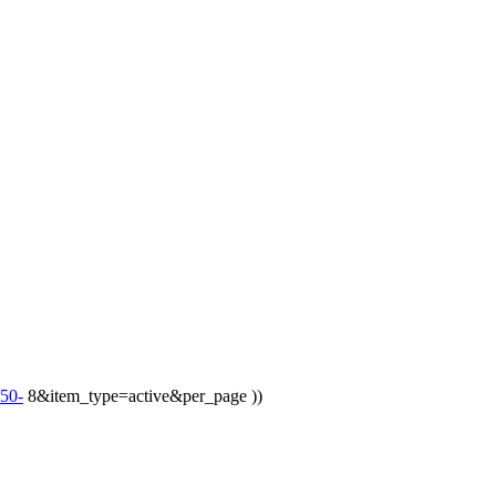
850-
8&item_type=active&per_page ))