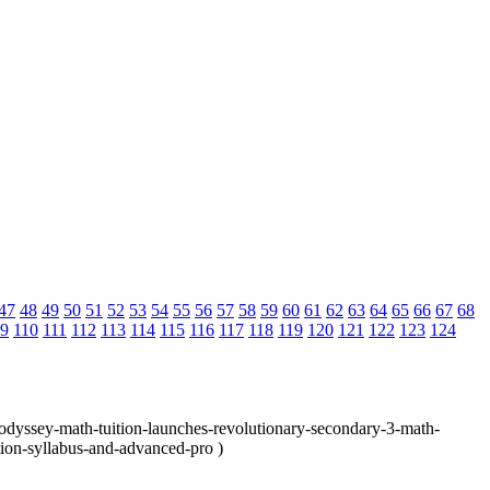
47
48
49
50
51
52
53
54
55
56
57
58
59
60
61
62
63
64
65
66
67
68
9
110
111
112
113
114
115
116
117
118
119
120
121
122
123
124
odyssey-math-tuition-launches-revolutionary-secondary-3-math-
ition-syllabus-and-advanced-pro )