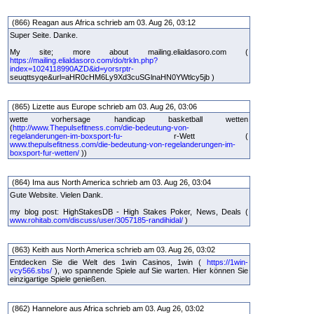
(866) Reagan aus Africa schrieb am 03. Aug 26, 03:12
Super Seite. Danke.
My site; more about mailing.elialdasoro.com (
https://mailing.elialdasoro.com/do/trkln.php?
index=1024118990AZD&id=yorsrptr-
seuqttsyqe&url=aHR0cHM6Ly9Xd3cuSGlnaHN0YWtlcy5jb )
(865) Lizette aus Europe schrieb am 03. Aug 26, 03:06
wette vorhersage handicap basketball wetten
(
http://www.Thepulsefitness.com/die-bedeutung-von-
regelanderungen-im-boxsport-fu-
r-Wett (
www.thepulsefitness.com/die-bedeutung-von-regelanderungen-im-
boxsport-fur-wetten/
))
(864) Ima aus North America schrieb am 03. Aug 26, 03:04
Gute Website. Vielen Dank.
my blog post: HighStakesDB - High Stakes Poker, News, Deals (
www.rohitab.com/discuss/user/3057185-randihidal/
)
(863) Keith aus North America schrieb am 03. Aug 26, 03:02
Entdecken Sie die Welt des 1win Casinos, 1win (
https://1win-
vcy566.sbs/
), wo spannende Spiele auf Sie warten. Hier können Sie
einzigartige Spiele genießen.
(862) Hannelore aus Africa schrieb am 03. Aug 26, 03:02