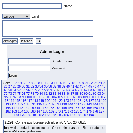
Name
Land
Admin Login
Benutzername
Passwort
Seite:
1
2
3
4
5
6
7
8
9
10
11
12
13
14
15
16
17
18
19
20
21
22
23
24
25
26
27
28
29
30
31
32
33
34
35
36
37
38
39
40
41
42
43
44
45
46
47
48
49
50
51
52
53
54
55
56
57
58
59
60
61
62
63
64
65
66
67
68
69
70
71
72
73
74
75
76
77
78
79
80
81
82
83
84
85
86
87
88
89
90
91
92
93
94
95
96
97
98
99
100
101
102
103
104
105
106
107
108
109
110
111
112
113
114
115
116
117
118
119
120
121
122
123
124
125
126
127
128
129
130
131
132
133
134
135
136
137
138
139
140
141
142
143
144
145
146
147
148
149
150
151
152
153
154
155
156
157
158
159
160
161
162
163
164
165
166
167
168
169
170
171
172
173
174
175
176
177
178
179
180
181
182
183
184
185
186
187
188
189
190
(1291) Corrine aus Europe schrieb am 07. Aug 26, 06:25
Ich wollte einfach einen netten Gruss hinterlassen. Bin gerade auf
eure Websiete gestossen.