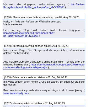
My web site; singapore maths tuition agency (
http://avian-
flu.org/bbs/board.php?bo_table=qna&wr_id=5387963
)
(1290) Shannon aus North America schrieb am 07. Aug 26, 06:25
Hallo, Ich finde den Aufbau der Webseite sehr gut.
Macht weiter so.
Here is my blog post; online math tuition singapore (
http://woojincopolymer.co.kr/bbs/board.php?
bo_table=free&wr_id=3739001
)
(1289) Bernard aus Africa schrieb am 07. Aug 26, 06:22
Interessante Page. Das Design und die nuetzlichen Informationen
gefallen mir besonders.
Also visit my web-site :: singapore online math tuition - simply click the
following internet site (
https://curlingnetwork.com/groups-2/bermuda-
students-selecting-your-college-majo-
),
(1288) Edwardo aus Asia schrieb am 07. Aug 26, 06:22
Ich wollte einfach einen netten Gruss da lassen. Bin eben auf die Seite
gestossen.
Feel free to visit my web site - unique things to do in new jersey (
www.fowlerequity.com
)
(1287) Maura aus Asia schrieb am 07. Aug 26, 06:19