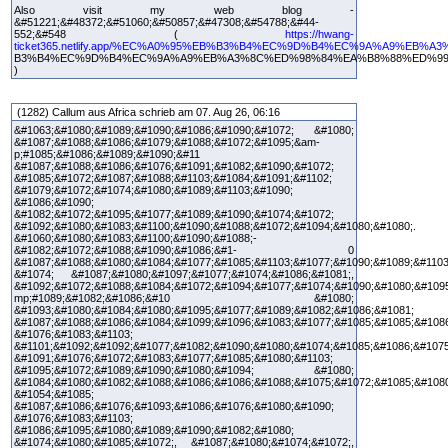
Also visit my web blog -
&#51221;&#48372;&#51060;&#50857;&#47308;&#54788;&#44-
552;&#548 (
https://hwang-
ticket365.netlify.app/%EC%A0%95%EB%B3%B4%EC%9D%B4%EC%9A%A9%EB%A
B3%B4%EC%9D%B4%EC%9A%A9%EB%A3%8C%ED%98%84%EA%B8%88%ED%9
)
(1282) Callum aus Africa schrieb am 07. Aug 26, 06:16
&#1063;&#1080;&#1089;&#1090;&#1086;&#1090;&#1072; &#1080;
&#1087;&#1088;&#1086;&#1079;&#1088;&#1072;&#1095;&am-
p;#1085;&#1086;&#1089;&#1090;&#11
&#1087;&#1088;&#1086;&#1076;&#1091;&#1082;&#1090;&#1072;
&#1085;&#1072;&#1087;&#1088;&#1103;&#1084;&#1091;&#1102;
&#1079;&#1072;&#1074;&#1080;&#1089;&#1103;&#1090;
&#1086;&#1090;
&#1082;&#1072;&#1095;&#1077;&#1089;&#1090;&#1074;&#1072;
&#1092;&#1080;&#1083;&#1100;&#1090;&#1088;&#1072;&#1094;&#1080;&#1080;.
&#1060;&#1080;&#1083;&#1100;&#1090;&#1088;-
&#1082;&#1072;&#1088;&#1090;&#1086;&#1- 0
&#1087;&#1088;&#1080;&#1084;&#1077;&#1085;&#1103;&#1077;&#1090;&#1089;&#1103
&#1074; &#1087;&#1080;&#1097;&#1077;&#1074;&#1086;&#1081;,
&#1092;&#1072;&#1088;&#1084;&#1072;&#1094;&#1077;&#1074;&#1090;&#1080;&#109
mp;#1089;&#1082;&#1086;&#10 &#1080;
&#1093;&#1080;&#1084;&#1080;&#1095;&#1077;&#1089;&#1082;&#1086;&#1081;
&#1087;&#1088;&#1086;&#1084;&#1099;&#1096;&#1083;&#1077;&#1085;&#1085;&#108
&#1076;&#1083;&#1103;
&#1101;&#1092;&#1092;&#1077;&#1082;&#1090;&#1080;&#1074;&#1085;&#1086;&#1075
&#1091;&#1076;&#1072;&#1083;&#1077;&#1085;&#1080;&#1103;
&#1095;&#1072;&#1089;&#1090;&#1080;&#1094; &#1080;
&#1084;&#1080;&#1082;&#1088;&#1086;&#1086;&#1088;&#1075;&#1072;&#1085;&#1080
&#1054;&#1085;
&#1087;&#1086;&#1076;&#1093;&#1086;&#1076;&#1080;&#1090;
&#1076;&#1083;&#1103;
&#1086;&#1095;&#1080;&#1089;&#1090;&#1082;&#1080;
&#1074;&#1080;&#1085;&#1072;, &#1087;&#1080;&#1074;&#1072;,