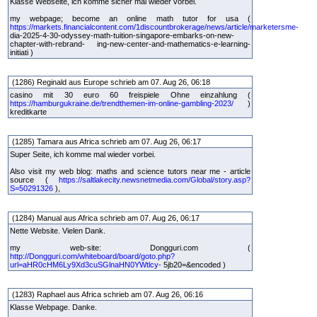
Klasse Webseite, ich komme sicher mal wieder vorbei.
my webpage; become an online math tutor for usa (
https://markets.financialcontent.com/1discountbrokerage/news/article/marketersme-
dia-2025-4-30-odyssey-math-tuition-singapore-embarks-on-new-
chapter-with-rebrand- ing-new-center-and-mathematics-e-learning-
initiati )
(1286) Reginald aus Europe schrieb am 07. Aug 26, 06:18
casino mit 30 euro 60 freispiele Ohne einzahlung (
https://hamburgukraine.de/trendthemen-im-online-gambling-2023/
)
kreditkarte
(1285) Tamara aus Africa schrieb am 07. Aug 26, 06:17
Super Seite, ich komme mal wieder vorbei.
Also visit my web blog: maths and science tutors near me - article
source (
https://saltlakecity.newsnetmedia.com/Global/story.asp?
S=50291326
),
(1284) Manual aus Africa schrieb am 07. Aug 26, 06:17
Nette Website. Vielen Dank.
my web-site: Dongguri.com (
http://Dongguri.com/whiteboard/board/goto.php?
url=aHR0cHM6Ly9Xd3cuSGlnaHN0YWtlcy-
5jb20=&encoded )
(1283) Raphael aus Africa schrieb am 07. Aug 26, 06:16
Klasse Webpage. Danke.