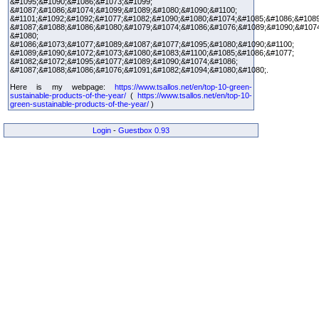
&#1095;&#1090;&#1086;&#1073;&#1099;
&#1087;&#1086;&#1074;&#1099;&#1089;&#1080;&#1090;&#1100;
&#1101;&#1092;&#1092;&#1077;&#1082;&#1090;&#1080;&#1074;&#1085;&#1086;&#1089
&#1087;&#1088;&#1086;&#1080;&#1079;&#1074;&#1086;&#1076;&#1089;&#1090;&#107
&#1080;
&#1086;&#1073;&#1077;&#1089;&#1087;&#1077;&#1095;&#1080;&#1090;&#1100;
&#1089;&#1090;&#1072;&#1073;&#1080;&#1083;&#1100;&#1085;&#1086;&#1077;
&#1082;&#1072;&#1095;&#1077;&#1089;&#1090;&#1074;&#1086;
&#1087;&#1088;&#1086;&#1076;&#1091;&#1082;&#1094;&#1080;&#1080;.
Here is my webpage:
https://www.tsallos.net/en/top-10-green-
sustainable-products-of-the-year/
(
https://www.tsallos.net/en/top-10-
green-sustainable-products-of-the-year/
)
Login
-
Guestbox 0.93