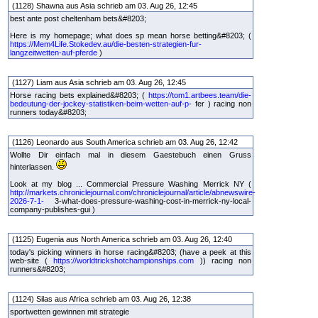
(1128) Shawna aus Asia schrieb am 03. Aug 26, 12:45
best ante post cheltenham bets&#8203;
Here is my homepage; what does sp mean horse betting&#8203; (
https://Mem4Life.Stokedev.au/die-besten-strategien-fur-
langzeitwetten-auf-pferde
)
(1127) Liam aus Asia schrieb am 03. Aug 26, 12:45
Horse racing bets explained&#8203; (
https://tom1.artbees.team/die-
bedeutung-der-jockey-statistiken-beim-wetten-auf-p-
fer ) racing non
runners today&#8203;
(1126) Leonardo aus South America schrieb am 03. Aug 26, 12:42
Wollte Dir einfach mal in diesem Gaestebuch einen Gruss
hinterlassen.
Look at my blog ... Commercial Pressure Washing Merrick NY (
http://markets.chroniclejournal.com/chroniclejournal/article/abnewswire-
2026-7-1-
3-what-does-pressure-washing-cost-in-merrick-ny-local-
company-publishes-gui )
(1125) Eugenia aus North America schrieb am 03. Aug 26, 12:40
today's picking winners in horse racing&#8203; (have a peek at this
web-site (
https://worldtrickshotchampionships.com
)) racing non
runners&#8203;
(1124) Silas aus Africa schrieb am 03. Aug 26, 12:38
sportwetten gewinnen mit strategie