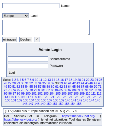
Name
Land
Admin Login
Benutzername
Passwort
Seite:
1
2
3
4
5
6
7
8
9
10
11
12
13
14
15
16
17
18
19
20
21
22
23
24
25
26
27
28
29
30
31
32
33
34
35
36
37
38
39
40
41
42
43
44
45
46
47
48
49
50
51
52
53
54
55
56
57
58
59
60
61
62
63
64
65
66
67
68
69
70
71
72
73
74
75
76
77
78
79
80
81
82
83
84
85
86
87
88
89
90
91
92
93
94
95
96
97
98
99
100
101
102
103
104
105
106
107
108
109
110
111
112
113
114
115
116
117
118
119
120
121
122
123
124
125
126
127
128
129
130
131
132
133
134
135
136
137
138
139
140
141
142
143
144
145
146
147
148
149
150
151
152
153
154
155
(1172) Adell aus Europe schrieb am 04. Aug 26, 17:01
Der Sherlock-Bot in Telegram,
https://sherlock-bot.org/
(
https://sherlock-bot.org/
), ist ein einzigartiges Tool, das es Benutzern
erleichtert, die benötigten Informationen zu finden.