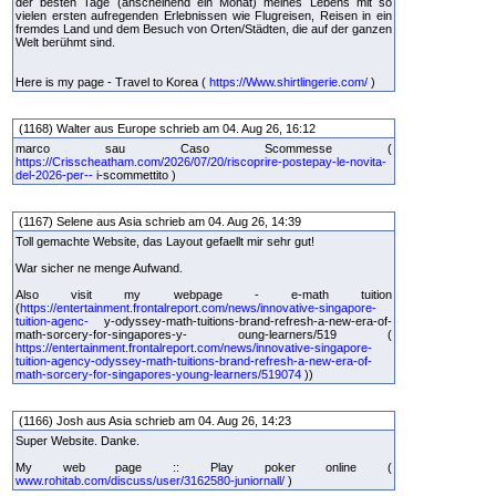
der besten Tage (anscheinend ein Monat) meines Lebens mit so
vielen ersten aufregenden Erlebnissen wie Flugreisen, Reisen in ein
fremdes Land und dem Besuch von Orten/Städten, die auf der ganzen
Welt berühmt sind.
Here is my page - Travel to Korea (
https://Www.shirtlingerie.com/
)
(1168) Walter aus Europe schrieb am 04. Aug 26, 16:12
marco sau Caso Scommesse (
https://Crisscheatham.com/2026/07/20/riscoprire-postepay-le-novita-
del-2026-per--
i-scommettito )
(1167) Selene aus Asia schrieb am 04. Aug 26, 14:39
Toll gemachte Website, das Layout gefaellt mir sehr gut!
War sicher ne menge Aufwand.
Also visit my webpage - e-math tuition
(
https://entertainment.frontalreport.com/news/innovative-singapore-
tuition-agenc-
y-odyssey-math-tuitions-brand-refresh-a-new-era-of-
math-sorcery-for-singapores-y- oung-learners/519 (
https://entertainment.frontalreport.com/news/innovative-singapore-
tuition-agency-odyssey-math-tuitions-brand-refresh-a-new-era-of-
math-sorcery-for-singapores-young-learners/519074
))
(1166) Josh aus Asia schrieb am 04. Aug 26, 14:23
Super Website. Danke.
My web page :: Play poker online (
www.rohitab.com/discuss/user/3162580-juniornall/
)