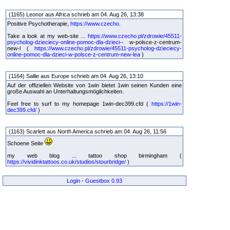
(1165) Leonor aus Africa schrieb am 04. Aug 26, 13:38
Positive Psychotherapie,
https://www.czecho.
Take a look at my web-site ...
https://www.czecho.pl/zdrowie/45511-
psycholog-dzieciecy-online-pomoc-dla-dzieci--
w-polsce-z-centrum-
new-l (
https://www.czecho.pl/zdrowie/45511-psycholog-dzieciecy-
online-pomoc-dla-dzieci-w-polsce-z-centrum-new-lea
)
(1164) Sallie aus Europe schrieb am 04. Aug 26, 13:10
Auf der offiziellen Website von 1win bietet 1win seinen Kunden eine
große Auswahl an Unterhaltungsmöglichkeiten.
Feel free to surf to my homepage 1win-dec399.cfd (
https://1win-
dec399.cfd/
)
(1163) Scarlett aus North America schrieb am 04. Aug 26, 11:56
Schoene Seite
my web blog ... tattoo shop birmingham (
https://vividinktattoos.co.uk/studios/stourbridge/
)
Login
-
Guestbox 0.93