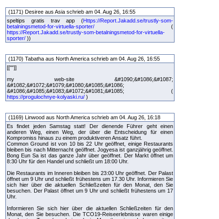
(1171) Desiree aus Asia schrieb am 04. Aug 26, 16:55
speltips gratis trav app (
Https://Report.Jakadd.se/trustly-som-
betalningsmetod-for-virtuella-sporter/
(
https://Report.Jakadd.se/trustly-som-betalningsmetod-for-virtuella-
sporter/
))
(1170) Tabatha aus North America schrieb am 04. Aug 26, 16:55
[[""]]
my web-site &#1090;&#1086;&#1087;
&#1082;&#1072;&#1079;&#1080;&#1085;&#1086;
&#1086;&#1085;&#1083;&#1072;&#1081;&#1085; (
https://progulochnye-kolyaski.ru/
)
(1169) Linwood aus North America schrieb am 04. Aug 26, 16:18
Es findet jeden Samstag statt! Der dienende Führer geht einen
anderen Weg, einen Weg, der über die Entscheidung für einen
Kompromiss hinaus zu einem produktiveren Ansatz führt.
Common Ground ist von 10 bis 22 Uhr geöffnet, einige Restaurants
bleiben bis nach Mitternacht geöffnet. Jogyesa ist ganzjährig geöffnet.
Bong Eun Sa ist das ganze Jahr über geöffnet. Der Markt öffnet um
8:30 Uhr für den Handel und schließt um 18:00 Uhr.
Die Restaurants im Inneren bleiben bis 23:00 Uhr geöffnet. Der Palast
öffnet um 9 Uhr und schließt frühestens um 17.30 Uhr. Informieren Sie
sich hier über die aktuellen Schließzeiten für den Monat, den Sie
besuchen. Der Palast öffnet um 9 Uhr und schließt frühestens um 17
Uhr.
Informieren Sie sich hier über die aktuellen Schließzeiten für den
Monat, den Sie besuchen. Die TCO19-Reiseerlebnisse waren einige