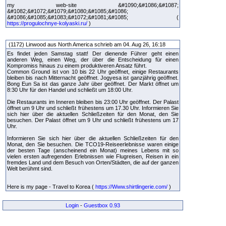
my web-site &#1090;&#1086;&#1087;
&#1082;&#1072;&#1079;&#1080;&#1085;&#1086;
&#1086;&#1085;&#1083;&#1072;&#1081;&#1085; (
https://progulochnye-kolyaski.ru/
)
(1172) Linwood aus North America schrieb am 04. Aug 26, 16:18
Es findet jeden Samstag statt! Der dienende Führer geht einen
anderen Weg, einen Weg, der über die Entscheidung für einen
Kompromiss hinaus zu einem produktiveren Ansatz führt.
Common Ground ist von 10 bis 22 Uhr geöffnet, einige Restaurants
bleiben bis nach Mitternacht geöffnet. Jogyesa ist ganzjährig geöffnet.
Bong Eun Sa ist das ganze Jahr über geöffnet. Der Markt öffnet um
8:30 Uhr für den Handel und schließt um 18:00 Uhr.
Die Restaurants im Inneren bleiben bis 23:00 Uhr geöffnet. Der Palast
öffnet um 9 Uhr und schließt frühestens um 17.30 Uhr. Informieren Sie
sich hier über die aktuellen Schließzeiten für den Monat, den Sie
besuchen. Der Palast öffnet um 9 Uhr und schließt frühestens um 17
Uhr.
Informieren Sie sich hier über die aktuellen Schließzeiten für den
Monat, den Sie besuchen. Die TCO19-Reiseerlebnisse waren einige
der besten Tage (anscheinend ein Monat) meines Lebens mit so
vielen ersten aufregenden Erlebnissen wie Flugreisen, Reisen in ein
fremdes Land und dem Besuch von Orten/Städten, die auf der ganzen
Welt berühmt sind.
Here is my page - Travel to Korea (
https://Www.shirtlingerie.com/
)
Login
-
Guestbox 0.93