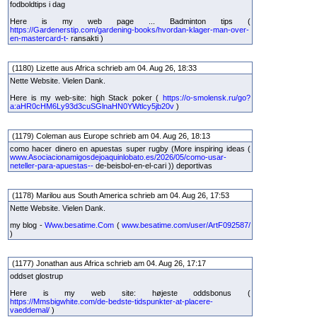
fodboldtips i dag
Here is my web page ... Badminton tips (
https://Gardenerstip.com/gardening-books/hvordan-klager-man-over-
en-mastercard-t-
ransakti )
(1180) Lizette aus Africa schrieb am 04. Aug 26, 18:33
Nette Website. Vielen Dank.
Here is my web-site: high Stack poker (
https://o-smolensk.ru/go?
a:aHR0cHM6Ly93d3cuSGlnaHN0YWtlcy5jb20v
)
(1179) Coleman aus Europe schrieb am 04. Aug 26, 18:13
como hacer dinero en apuestas super rugby (More inspiring ideas (
www.Asociacionamigosdejoaquinlobato.es/2026/05/como-usar-
neteller-para-apuestas--
de-beisbol-en-el-cari )) deportivas
(1178) Marilou aus South America schrieb am 04. Aug 26, 17:53
Nette Website. Vielen Dank.
my blog -
Www.besatime.Com
(
www.besatime.com/user/ArtF092587/
)
(1177) Jonathan aus Africa schrieb am 04. Aug 26, 17:17
oddset glostrup
Here is my web site: højeste oddsbonus (
https://Mmsbigwhite.com/de-bedste-tidspunkter-at-placere-
vaeddemal/
)