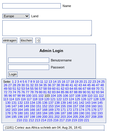
Name
Land
Admin Login
Benutzername
Passwort
Seite:
1
2
3
4
5
6
7
8
9
10
11
12
13
14
15
16
17
18
19
20
21
22
23
24
25
26
27
28
29
30
31
32
33
34
35
36
37
38
39
40
41
42
43
44
45
46
47
48
49
50
51
52
53
54
55
56
57
58
59
60
61
62
63
64
65
66
67
68
69
70
71
72
73
74
75
76
77
78
79
80
81
82
83
84
85
86
87
88
89
90
91
92
93
94
95
96
97
98
99
100
101
102
103
104
105
106
107
108
109
110
111
112
113
114
115
116
117
118
119
120
121
122
123
124
125
126
127
128
129
130
131
132
133
134
135
136
137
138
139
140
141
142
143
144
145
146
147
148
149
150
151
152
153
154
155
156
157
158
159
160
161
162
163
164
165
166
167
168
169
170
171
172
173
174
175
176
177
178
179
180
181
182
183
184
185
186
187
188
189
190
191
192
193
194
195
196
197
198
199
200
201
202
203
204
205
206
207
208
209
210
211
212
213
214
215
216
217
218
219
220
221
(1181) Cortez aus Africa schrieb am 04. Aug 26, 18:41