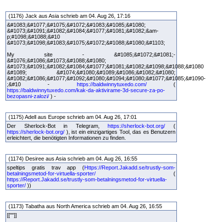
(1176) Jack aus Asia schrieb am 04. Aug 26, 17:16
&#1083;&#1077;&#1075;&#1072;&#1083;&#1085;&#1080;
&#1073;&#1091;&#1082;&#1084;&#1077;&#1081;&#1082;&am-
p;#1098;&#1088;&#10
&#1073;&#1098;&#1083;&#1075;&#1072;&#1088;&#1080;&#1103;
My site - &#1085;&#1072;&#1081;-
&#1076;&#1086;&#1073;&#1088;&#1080;
&#1073;&#1091;&#1082;&#1084;&#1077;&#1081;&#1082;&#1098;&#1088;&#1080
&#1089; &#1074;&#1080;&#1089;&#1086;&#1082;&#1080;
&#1082;&#1086;&#1077;&#1092;&#1080;&#1094;&#1080;&#1077;&#1085;&#1090-
;&#10 -
https://baldwinnytuxedo.com/
(
https://baldwinnytuxedo.com/kak-da-aktivirame-3d-secure-za-po-
bezopasni-zalozi/
) -
(1175) Adell aus Europe schrieb am 04. Aug 26, 17:01
Der Sherlock-Bot in Telegram,
https://sherlock-bot.org/
(
https://sherlock-bot.org/
), ist ein einzigartiges Tool, das es Benutzern
erleichtert, die benötigten Informationen zu finden.
(1174) Desiree aus Asia schrieb am 04. Aug 26, 16:55
speltips gratis trav app (
Https://Report.Jakadd.se/trustly-som-
betalningsmetod-for-virtuella-sporter/
(
https://Report.Jakadd.se/trustly-som-betalningsmetod-for-virtuella-
sporter/
))
(1173) Tabatha aus North America schrieb am 04. Aug 26, 16:55
[[""]]