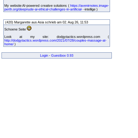
My website AI-powered creative solutions (
https://avenirnotes.image-
perth.org/deepnude-ai-ethical-challenges-in-artificial-
-intellige )
(420) Margarette aus Asia schrieb am 02. Aug 26, 11:53
Schoene Seite
Look at my site: dodgytactics.wordpress.com (
http://dodgytactics.wordpress.com/2021/07/28/couples-massage-at-
home/
)
Login
-
Guestbox 0.93