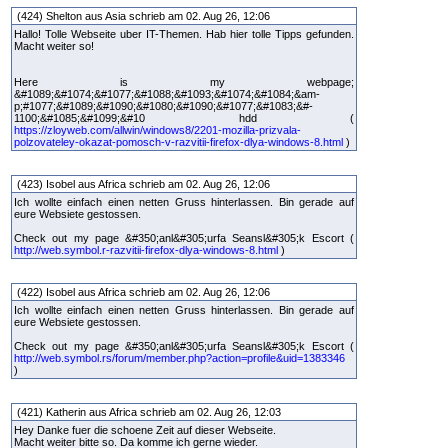
(424) Shelton aus Asia schrieb am 02. Aug 26, 12:06
Hallo! Tolle Webseite uber IT-Themen. Hab hier tolle Tipps gefunden.
Macht weiter so!
Here is my webpage;
&#1089;&#1074;&#1077;&#1088;&#1093;&#1074;&#1084;&am-
p;#1077;&#1089;&#1090;&#1080;&#1090;&#1077;&#1083;&#-
1100;&#1085;&#1099;&#10 hdd (
https://zloyweb.com/allwin/windows8/2201-mozilla-prizvala-
polzovateley-okazat-pomosch-v-razvitii-firefox-dlya-windows-8.html
)
(423) Isobel aus Africa schrieb am 02. Aug 26, 12:06
Ich wollte einfach einen netten Gruss hinterlassen. Bin gerade auf
eure Websiete gestossen.
Check out my page &#350;anl&#305;urfa Seansl&#305;k Escort (
http://web.symbol.r-razvitii-firefox-dlya-windows-8.html
)
(422) Isobel aus Africa schrieb am 02. Aug 26, 12:06
Ich wollte einfach einen netten Gruss hinterlassen. Bin gerade auf
eure Websiete gestossen.
Check out my page &#350;anl&#305;urfa Seansl&#305;k Escort (
http://web.symbol.rs/forum/member.php?action=profile&uid=1383346
)
(421) Katherin aus Africa schrieb am 02. Aug 26, 12:03
Hey Danke fuer die schoene Zeit auf dieser Webseite.
Macht weiter bitte so. Da komme ich gerne wieder.