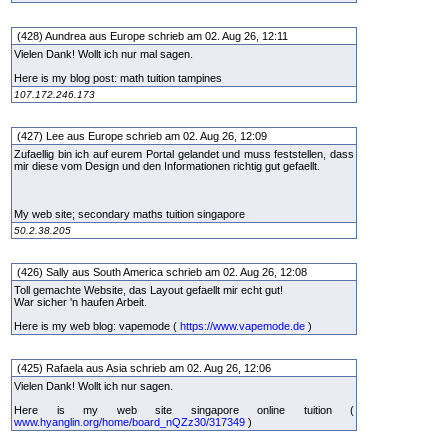
(428) Aundrea aus Europe schrieb am 02. Aug 26, 12:11
Vielen Dank! Wollt ich nur mal sagen.
Here is my blog post: math tuition tampines
107.172.246.173
(427) Lee aus Europe schrieb am 02. Aug 26, 12:09
Zufaellig bin ich auf eurem Portal gelandet und muss feststellen, dass
mir diese vom Design und den Informationen richtig gut gefaellt.
My web site; secondary maths tuition singapore
50.2.38.205
(426) Sally aus South America schrieb am 02. Aug 26, 12:08
Toll gemachte Website, das Layout gefaellt mir echt gut!
War sicher 'n haufen Arbeit.
Here is my web blog: vapemode (
https://www.vapemode.de
)
(425) Rafaela aus Asia schrieb am 02. Aug 26, 12:06
Vielen Dank! Wollt ich nur sagen.
Here is my web site singapore online tuition (
www.hyanglin.org/home/board_nQZz30/317349
)