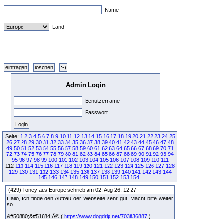
Name
Land
Admin Login
Benutzername
Passwort
Seite:
1
2
3
4
5
6
7
8
9
10
11
12
13
14
15
16
17
18
19
20
21
22
23
24
25
26
27
28
29
30
31
32
33
34
35
36
37
38
39
40
41
42
43
44
45
46
47
48
49
50
51
52
53
54
55
56
57
58
59
60
61
62
63
64
65
66
67
68
69
70
71
72
73
74
75
76
77
78
79
80
81
82
83
84
85
86
87
88
89
90
91
92
93
94
95
96
97
98
99
100
101
102
103
104
105
106
107
108
109
110
111
112
113
114
115
116
117
118
119
120
121
122
123
124
125
126
127
128
129
130
131
132
133
134
135
136
137
138
139
140
141
142
143
144
145
146
147
148
149
150
151
152
153
154
(429) Toney aus Europe schrieb am 02. Aug 26, 12:27
Hallo, Ich finde den Aufbau der Webseite sehr gut. Macht bitte weiter
so.
&#50880;&#51684;Â© (
https://www.dogdrip.net/703836887
)