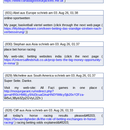
https://www.canadagooseukjackets.me.uk
)
(831) Abel aus Europe schrieb am 03. Aug 26, 01:38
online-sportwetten
My page; basketball viertel wetten (click through the next web page (
https://Myblogsoftware.com/keen-betting-das-standige-streben-nach-
verbesserung/
))
(830) Stephan aus Asia schrieb am 03. Aug 26, 01:37
place bet horse racing
My web-site; betting websites india (click the next page (
https://Universalfindshub.co.uk/prop-bets-the-big-money-opportunity-
in-mma/
))
(829) Micheline aus South America schrieb am 03. Aug 26, 01:37
Super Seite. Danke.
Visit my web-site: All Fazi games in one place (
http://mosjurgarant.ru/redirect.php?
go=aHR0cHM6Ly9Xd3cuaGlnaHN0YWtlcy5jb20vY2Fza-
W5vL3Byb3ZpZGVyL2Zh )
(828) Cliff aus Asia schrieb am 03. Aug 26, 01:33
all today's horse racing results please&#8203; (
https://Sevaerdigheder.dk/the-role-of-betting-exchanges-in-horse-
racing/
) racing betting odds explained&#8203;