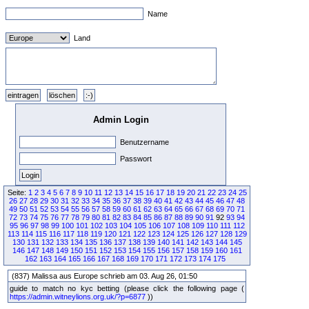
Name
Land
Admin Login
Benutzername
Passwort
Seite:
1
2
3
4
5
6
7
8
9
10
11
12
13
14
15
16
17
18
19
20
21
22
23
24
25
26
27
28
29
30
31
32
33
34
35
36
37
38
39
40
41
42
43
44
45
46
47
48
49
50
51
52
53
54
55
56
57
58
59
60
61
62
63
64
65
66
67
68
69
70
71
72
73
74
75
76
77
78
79
80
81
82
83
84
85
86
87
88
89
90
91
92
93
94
95
96
97
98
99
100
101
102
103
104
105
106
107
108
109
110
111
112
113
114
115
116
117
118
119
120
121
122
123
124
125
126
127
128
129
130
131
132
133
134
135
136
137
138
139
140
141
142
143
144
145
146
147
148
149
150
151
152
153
154
155
156
157
158
159
160
161
162
163
164
165
166
167
168
169
170
171
172
173
174
175
(837) Malissa aus Europe schrieb am 03. Aug 26, 01:50
guide to match no kyc betting (please click the following page (
https://admin.witneylions.org.uk/?p=6877
))