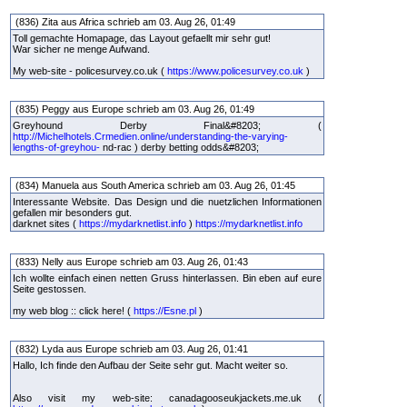
(836) Zita aus Africa schrieb am 03. Aug 26, 01:49
Toll gemachte Homapage, das Layout gefaellt mir sehr gut!
War sicher ne menge Aufwand.
My web-site - policesurvey.co.uk (
https://www.policesurvey.co.uk
)
(835) Peggy aus Europe schrieb am 03. Aug 26, 01:49
Greyhound Derby Final&#8203; (
http://Michelhotels.Crmedien.online/understanding-the-varying-
lengths-of-greyhou-
nd-rac ) derby betting odds&#8203;
(834) Manuela aus South America schrieb am 03. Aug 26, 01:45
Interessante Website. Das Design und die nuetzlichen Informationen
gefallen mir besonders gut.
darknet sites (
https://mydarknetlist.info
)
https://mydarknetlist.info
(833) Nelly aus Europe schrieb am 03. Aug 26, 01:43
Ich wollte einfach einen netten Gruss hinterlassen. Bin eben auf eure
Seite gestossen.
my web blog :: click here! (
https://Esne.pl
)
(832) Lyda aus Europe schrieb am 03. Aug 26, 01:41
Hallo, Ich finde den Aufbau der Seite sehr gut. Macht weiter so.
Also visit my web-site: canadagooseukjackets.me.uk (