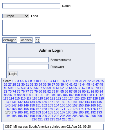
Name
Land
Admin Login
Benutzername
Passwort
Seite:
1
2
3
4
5
6
7
8
9
10
11
12
13
14
15
16
17
18
19
20
21
22
23
24
25
26
27
28
29
30
31
32
33
34
35
36
37
38
39
40
41
42
43
44
45
46
47
48
49
50
51
52
53
54
55
56
57
58
59
60
61
62
63
64
65
66
67
68
69
70
71
72
73
74
75
76
77
78
79
80
81
82
83
84
85
86
87
88
89
90
91
92
93
94
95
96
97
98
99
100
101
102
103
104
105
106
107
108
109
110
111
112
113
114
115
116
117
118
119
120
121
122
123
124
125
126
127
128
129
130
131
132
133
134
135
136
137
138
139
140
141
142
143
144
145
146
147
148
149
150
151
152
153
154
155
156
157
158
159
160
161
162
163
164
165
166
167
168
169
170
171
172
173
174
175
176
177
178
179
180
181
182
183
184
185
186
187
188
189
190
191
192
193
194
195
196
197
198
199
200
201
202
203
204
205
206
207
208
209
210
211
212
213
214
215
216
(382) Minna aus South America schrieb am 02. Aug 26, 09:20