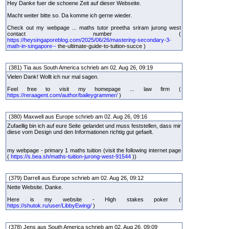
Hey Danke fuer die schoene Zeit auf dieser Webseite.
Macht weiter bitte so. Da komme ich gerne wieder.
Check out my webpage ... maths tutor preetha sriram jurong west
contact number (
https://heysingaporeblog.com/2025/06/26/mastering-secondary-3-
math-in-singapore--
the-ultimate-guide-to-tuition-succe )
(381) Tia aus South America schrieb am 02. Aug 26, 09:19
Vielen Dank! Wollt ich nur mal sagen.
Feel free to visit my homepage ... law firm (
https://reraagent.com/author/baileygrammer/
)
(380) Maxwell aus Europe schrieb am 02. Aug 26, 09:16
Zufaellig bin ich auf eure Seite gelandet und muss feststellen, dass mir
diese vom Design und den Informationen richtig gut gefaelt.
my webpage - primary 1 maths tuition (visit the following internet page
(
https://s.bea.sh/maths-tuition-jurong-west-91544
))
(379) Darrell aus Europe schrieb am 02. Aug 26, 09:12
Nette Website. Danke.
Here is my website - High stakes poker (
https://shutok.ru/user/LibbyEwing/
)
(378) Jens aus South America schrieb am 02. Aug 26, 09:09