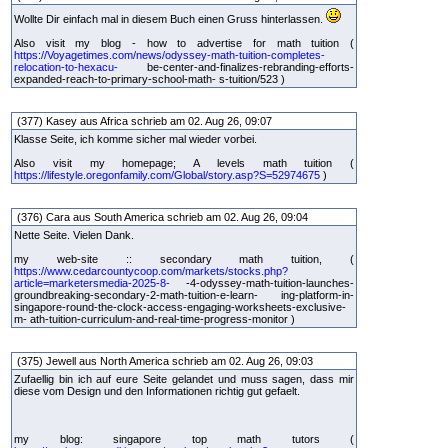
Wollte Dir einfach mal in diesem Buch einen Gruss hinterlassen.
Also visit my blog - how to advertise for math tuition (
https://Voyagetimes.com/news/odyssey-math-tuition-completes-
relocation-to-hexacu-
be-center-and-finalizes-rebranding-efforts-
expanded-reach-to-primary-school-math- s-tuition/523 )
(377) Kasey aus Africa schrieb am 02. Aug 26, 09:07
Klasse Seite, ich komme sicher mal wieder vorbei.
Also visit my homepage; A levels math tuition (
https://lifestyle.oregonfamily.com/Global/story.asp?S=52974675
)
(376) Cara aus South America schrieb am 02. Aug 26, 09:04
Nette Seite. Vielen Dank.
my web-site :: secondary math tuition, (
https://www.cedarcountycoop.com/markets/stocks.php?
article=marketersmedia-2025-8-
-4-odyssey-math-tuition-launches-
groundbreaking-secondary-2-math-tuition-e-learn- ing-platform-in-
singapore-round-the-clock-access-engaging-worksheets-exclusive-
m- ath-tuition-curriculum-and-real-time-progress-monitor )
(375) Jewell aus North America schrieb am 02. Aug 26, 09:03
Zufaellig bin ich auf eure Seite gelandet und muss sagen, dass mir
diese vom Design und den Informationen richtig gut gefaelt.
my blog: singapore top math tutors (