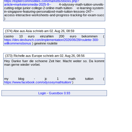
https://toptiercommodities.com/markets/stocks.php?
article=marketersmedia-2025-8--
4-odyssey-math-tuition-unveils-
cutting-edge-junior-college-2-online-math-tuition- -e-learning-system-
in-singapore-featuring-personalized-math-tuition-lessons-247--
access-interactive-worksheets-and-progress-tracking-for-exam-succ
)
(374) Abe aus Asia schrieb am 02. Aug 26, 08:59
casino 10 euro einzahlen 200 euro bekommen (
https://dev.devbunch.com/implementation/2026/06/28/roulette-300-
willkommensbonus
) gewinne roulette
(373) Richelle aus Europe schrieb am 02. Aug 26, 08:56
Hey Danke fuer die schoene Zeit hier. Macht weiter so. Da kommt
man gerne wieder vorbei.
my blog - jc 1 math tuition (
https://www.facebook.com/odysseymathtuition/
)
Login
-
Guestbox 0.93