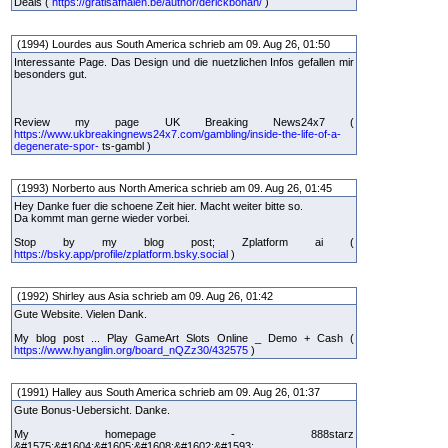
Deals (
https://gratisafhalen.be/author/derickbohan/
)
(1994) Lourdes aus South America schrieb am 09. Aug 26, 01:50
Interessante Page. Das Design und die nuetzlichen Infos gefallen mir
besonders gut.
Review my page UK Breaking News24x7 (
https://www.ukbreakingnews24x7.com/gambling/inside-the-life-of-a-
degenerate-spor-
ts-gambl )
(1993) Norberto aus North America schrieb am 09. Aug 26, 01:45
Hey Danke fuer die schoene Zeit hier. Macht weiter bitte so.
Da kommt man gerne wieder vorbei.
Stop by my blog post; Zplatform ai (
https://bsky.app/profile/zplatform.bsky.social
)
(1992) Shirley aus Asia schrieb am 09. Aug 26, 01:42
Gute Website. Vielen Dank.
My blog post ... Play GameArt Slots Online _ Demo + Cash (
https://www.hyanglin.org/board_nQZz30/432575
)
(1991) Halley aus South America schrieb am 09. Aug 26, 01:37
Gute Bonus-Uebersicht. Danke.
My homepage - 888starz
&#1575;&#1604;&#1605;&#1608;&#1602;&#1593;