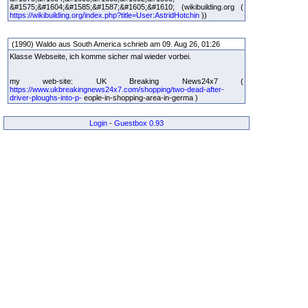
&#1575;&#1604;&#1585;&#1587;&#1605;&#1610; (wikibuilding.org (
https://wikibuilding.org/index.php?title=User:AstridHotchin
))
(1990) Waldo aus South America schrieb am 09. Aug 26, 01:26
Klasse Webseite, ich komme sicher mal wieder vorbei.
my web-site: UK Breaking News24x7 (
https://www.ukbreakingnews24x7.com/shopping/two-dead-after-
driver-ploughs-into-p-
eople-in-shopping-area-in-germa )
Login
-
Guestbox 0.93