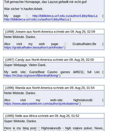
Toll gemachte Homapage, das Layout gefaellt mir echt gut!
War sicher 'n haufen Arbeit.
My page ::
http://biblioteca.ucf.edu.cu/author/LibbyMacLa
(
http://biblioteca.ucf.edu.cu/author/LibbyMacLa
)
(1998) Joeann aus North America schrieb am 09. Aug 26, 02:09
Nette Website. Danke.
Also visit my web page :: Gratisafhalen.Be (
https://gratisafhalen.be/author/carinfreder/
)
(1997) Candy aus North America schrieb am 09. Aug 26, 02:00
Super Webpage. Vielen Dank.
My web site; GameBeat Casino games &#8211; full List (
https://m1bar.org/user/AlbertinaKilving/
)
(1996) Wanda aus North America schrieb am 09. Aug 26, 01:54
Nette Website. Danke.
Also visit my web-site: highstakesdb (
https://www.alanyatelekom.com/author/junkobatema/
)
(1995) Nelle aus Africa schrieb am 09. Aug 26, 01:52
Super Website. Danke.
Here is my blog post :: Highstakesdb - high stakes poker, News,