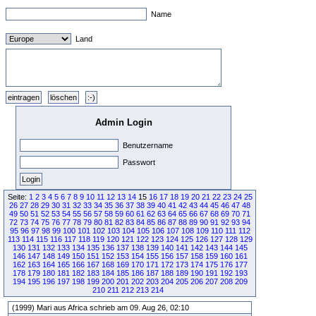
Name
Land
Admin Login
Benutzername
Passwort
Seite:
1
2
3
4
5
6
7
8
9
10
11
12
13
14
15
16
17
18
19
20
21
22
23
24
25
26
27
28
29
30
31
32
33
34
35
36
37
38
39
40
41
42
43
44
45
46
47
48
49
50
51
52
53
54
55
56
57
58
59
60
61
62
63
64
65
66
67
68
69
70
71
72
73
74
75
76
77
78
79
80
81
82
83
84
85
86
87
88
89
90
91
92
93
94
95
96
97
98
99
100
101
102
103
104
105
106
107
108
109
110
111
112
113
114
115
116
117
118
119
120
121
122
123
124
125
126
127
128
129
130
131
132
133
134
135
136
137
138
139
140
141
142
143
144
145
146
147
148
149
150
151
152
153
154
155
156
157
158
159
160
161
162
163
164
165
166
167
168
169
170
171
172
173
174
175
176
177
178
179
180
181
182
183
184
185
186
187
188
189
190
191
192
193
194
195
196
197
198
199
200
201
202
203
204
205
206
207
208
209
210
211
212
213
214
(1999) Mari aus Africa schrieb am 09. Aug 26, 02:10