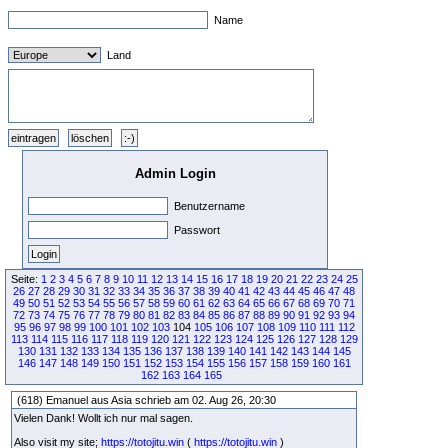
Name
Land
Admin Login
Benutzername
Passwort
Seite:
1
2
3
4
5
6
7
8
9
10
11
12
13
14
15
16
17
18
19
20
21
22
23
24
25
26
27
28
29
30
31
32
33
34
35
36
37
38
39
40
41
42
43
44
45
46
47
48
49
50
51
52
53
54
55
56
57
58
59
60
61
62
63
64
65
66
67
68
69
70
71
72
73
74
75
76
77
78
79
80
81
82
83
84
85
86
87
88
89
90
91
92
93
94
95
96
97
98
99
100
101
102
103
104
105
106
107
108
109
110
111
112
113
114
115
116
117
118
119
120
121
122
123
124
125
126
127
128
129
130
131
132
133
134
135
136
137
138
139
140
141
142
143
144
145
146
147
148
149
150
151
152
153
154
155
156
157
158
159
160
161
162
163
164
165
(618) Emanuel aus Asia schrieb am 02. Aug 26, 20:30
Vielen Dank! Wollt ich nur mal sagen.
Also visit my site;
https://totojitu.win
(
https://totojitu.win
)