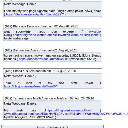
Nette Webpage. Danke.
Look into my web page highstakesdb - high stakes poker, news, deals
(
https://Garagesale.es/author/utacah1297/
)
(612) Klara aus Europe schrieb am 02. Aug 26, 20:23
wett sportwetten tipps von experten (
www.gn-
Nodig.com/erfolgreiche-wetten-auf-die-favoriten-wann-es-sich-lohnt/
)
heute vorhersage
(611) Brenton aus Asia schrieb am 02. Aug 26, 20:20
horse racing results wolverhampton saturday&#8203; [More Signup
bonuses (
https://teanestretreat.Ommnews.in/
)] wheel bet&#8203;
(610) Shona aus Asia schrieb am 02. Aug 26, 20:18
Nette Website. Danke.
Take a look at my site html5 Poker (
https://clicgo.ru/user/ArmandoMorell5/
)
(609) Tammara aus North America schrieb am 02. Aug 26, 20:16
Nette Webpage. Danke.
My web site
Https://dl.Highstakesweeps.Com/
(
www.168gamesf.com/go/aHR0cHM6Ly9XV1cuSGlnaHN0YWtlcy5jb20v/ZW1haWw9Jm1lb
NpdGUlNWQ9aHR0cHMlM2ElMmYl )
Login
-
Guestbox 0.93