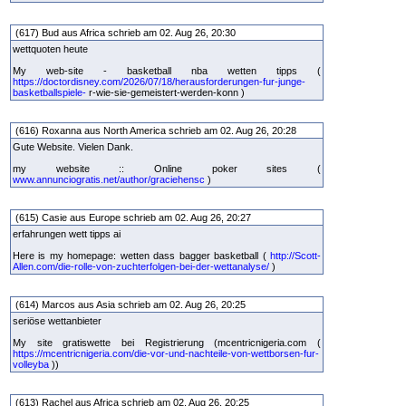
(617) Bud aus Africa schrieb am 02. Aug 26, 20:30
wettquoten heute
My web-site - basketball nba wetten tipps (
https://doctordisney.com/2026/07/18/herausforderungen-fur-junge-
basketballspiele-
r-wie-sie-gemeistert-werden-konn )
(616) Roxanna aus North America schrieb am 02. Aug 26, 20:28
Gute Website. Vielen Dank.
my website :: Online poker sites (
www.annunciogratis.net/author/graciehensc
)
(615) Casie aus Europe schrieb am 02. Aug 26, 20:27
erfahrungen wett tipps ai
Here is my homepage: wetten dass bagger basketball (
http://Scott-
Allen.com/die-rolle-von-zuchterfolgen-bei-der-wettanalyse/
)
(614) Marcos aus Asia schrieb am 02. Aug 26, 20:25
seriöse wettanbieter
My site gratiswette bei Registrierung (mcentricnigeria.com (
https://mcentricnigeria.com/die-vor-und-nachteile-von-wettborsen-fur-
volleyba
))
(613) Rachel aus Africa schrieb am 02. Aug 26, 20:25