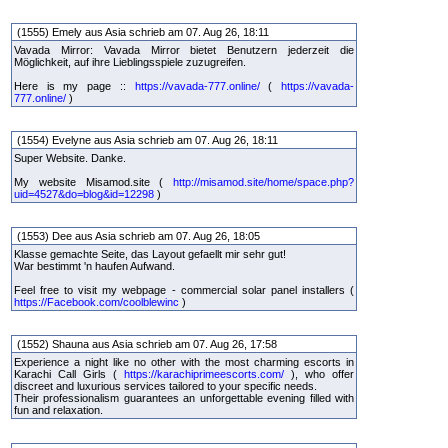
(1555) Emely aus Asia schrieb am 07. Aug 26, 18:11
Vavada Mirror: Vavada Mirror bietet Benutzern jederzeit die
Möglichkeit, auf ihre Lieblingsspiele zuzugreifen.
Here is my page ::
https://vavada-777.online/
(
https://vavada-
777.online/
)
(1554) Evelyne aus Asia schrieb am 07. Aug 26, 18:11
Super Website. Danke.
My website Misamod.site (
http://misamod.site/home/space.php?
uid=4527&do=blog&id=12298
)
(1553) Dee aus Asia schrieb am 07. Aug 26, 18:05
Klasse gemachte Seite, das Layout gefaellt mir sehr gut!
War bestimmt 'n haufen Aufwand.
Feel free to visit my webpage - commercial solar panel installers (
https://Facebook.com/coolblewinc
)
(1552) Shauna aus Asia schrieb am 07. Aug 26, 17:58
Experience a night like no other with the most charming escorts in
Karachi Call Girls (
https://karachiprimeescorts.com/
), who offer
discreet and luxurious services tailored to your specific needs.
Their professionalism guarantees an unforgettable evening filled with
fun and relaxation.