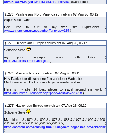
url=aHR0cHM6Ly9IaWdoc3Rha2VzLmNvbS-
8&encoded )
(1276) Pearline aus North America schrieb am 07. Aug 26, 06:12
Super Seite. Danke.
Feel free to surf to my web site Hightstakes (
www.annunciogratis.net/author/fannygow165
)
(1275) Debora aus Europe schrieb am 07. Aug 26, 06:12
Schoene Seite
my page; singapore online math tuition (
https://fastlinks.ir/roseannejose
)
(1274) Mari aus Africa schrieb am 07. Aug 26, 06:11
Hey Danke fuer die schoene Zeit auf dieser Webseite.
Macht weiter so. Da komme ich gerne wieder vorbei.
Here is my site; 10 best places to travel around the world (
https://anuntescu.ro/index.php?page=item&id=223258
)
(1273) Hayley aus Europe schrieb am 07. Aug 26, 06:10
Schoene Seite
My blog; &#1074;&#1099;&#1073;&#1088;&#1072;&#1090;&#1100;
&#1090;&#1072;&#1073;&#1072;&#1082; (
https://costsail.com/reaming-trubki-udalyaem-nagar-bez-povrezhdeni/
)