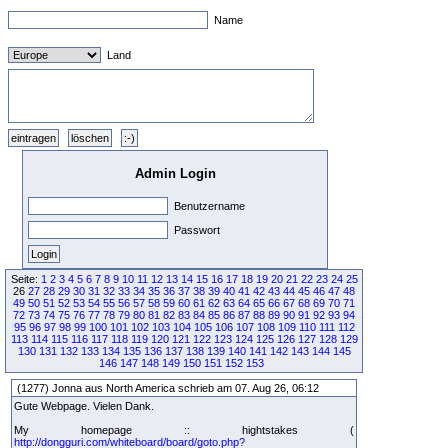
Name
Land
Admin Login
Benutzername
Passwort
Seite:
1
2
3
4
5
6
7
8
9
10
11
12
13
14
15
16
17
18
19
20
21
22
23
24
25
26
27
28
29
30
31
32
33
34
35
36
37
38
39
40
41
42
43
44
45
46
47
48
49
50
51
52
53
54
55
56
57
58
59
60
61
62
63
64
65
66
67
68
69
70
71
72
73
74
75
76
77
78
79
80
81
82
83
84
85
86
87
88
89
90
91
92
93
94
95
96
97
98
99
100
101
102
103
104
105
106
107
108
109
110
111
112
113
114
115
116
117
118
119
120
121
122
123
124
125
126
127
128
129
130
131
132
133
134
135
136
137
138
139
140
141
142
143
144
145
146
147
148
149
150
151
152
153
(1277) Jonna aus North America schrieb am 07. Aug 26, 06:12
Gute Webpage. Vielen Dank.
My homepage :: hightstakes (
http://dongguri.com/whiteboard/board/goto.php?