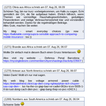
(1272) Olivia aus Africa schrieb am 07. Aug 26, 06:09
Schönen Tag, bin nur kurz vorbeigekommen, um Hallo zu sagen. Echt
gemütlich der Ort, die Sie aufgebaut haben. Ehrlich hilfreich, wenn
Themen wie vernünftige Haushaltsgewohnheiten, geduldiges
Finanzdenken und stetige Verbraucherweisheit klar und verständlich
behandelt werden. Danke für die regelmäßigen Beiträge.
Alles Gute, machen Sie weiter.
My blog - smart everyday choices (go now (
https://ballotable.com/groups/a-sensible-approach-to-comparing-
mobile-insurance--
too ))
(1271) Brandie aus Africa schrieb am 07. Aug 26, 06:07
Wollte Dir einfach mal in diesem Buch einen Gruss hinterlassen.
Also visit my website ... Defensa Penal Barcelona (
https://mysingledesire.com/members/byershastings3/activity/23567/
)
(1270) Antwan aus North America schrieb am 07. Aug 26, 06:07
Vielen Dank! Wollt ich nur mal sagen.
My web blog low voltage armored power cable (
https://intimatefriend.click/cap-dien-cong-nghiep/phan-tich-chuyen-
sau-cap-dien--
luc-ha-the-co-giap-bao-ve-cadivi-061kv-tcvn-5935-1-
4-loi-ruot-dong-cach-dien-pvc- -giap-bang-thep-vo-pvc-n342.h )
(1269) Numbers aus South America schrieb am 07. Aug 26, 06:04
Schoene Seite