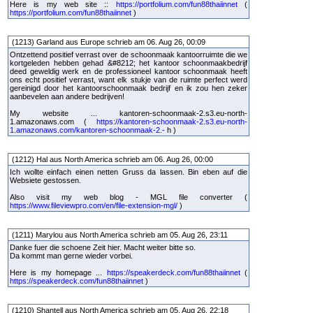
Here is my web site ::
https://portfolium.com/fun88thaiinnet
(
https://portfolium.com/fun88thaiinnet
)
(1213) Garland aus Europe schrieb am 06. Aug 26, 00:09
Ontzettend positief verrast over de schoonmaak kantoorruimte die we
kortgeleden hebben gehad &#8212; het kantoor schoonmaakbedrijf
deed geweldig werk en de professioneel kantoor schoonmaak heeft
ons echt positief verrast, want elk stukje van de ruimte perfect werd
gereinigd door het kantoorschoonmaak bedrijf en ik zou hen zeker
aanbevelen aan andere bedrijven!
My website ... kantoren-schoonmaak-2.s3.eu-north-
1.amazonaws.com (
https://kantoren-schoonmaak-2.s3.eu-north-
1.amazonaws.com/kantoren-schoonmaak-2.-
h )
(1212) Hal aus North America schrieb am 06. Aug 26, 00:00
Ich wollte einfach einen netten Gruss da lassen. Bin eben auf die
Websiete gestossen.
Also visit my web blog - MGL file converter (
https://www.fileviewpro.com/en/file-extension-mgl/
)
(1211) Marylou aus North America schrieb am 05. Aug 26, 23:11
Danke fuer die schoene Zeit hier. Macht weiter bitte so.
Da kommt man gerne wieder vorbei.
Here is my homepage ...
https://speakerdeck.com/fun88thaiinnet
(
https://speakerdeck.com/fun88thaiinnet
)
(1210) Shantell aus North America schrieb am 05. Aug 26, 22:18