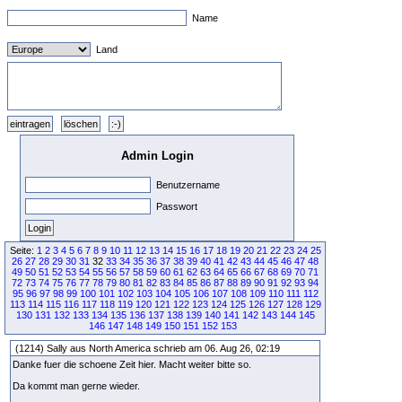
Name
Land
Admin Login
Benutzername
Passwort
Seite:
1
2
3
4
5
6
7
8
9
10
11
12
13
14
15
16
17
18
19
20
21
22
23
24
25
26
27
28
29
30
31
32
33
34
35
36
37
38
39
40
41
42
43
44
45
46
47
48
49
50
51
52
53
54
55
56
57
58
59
60
61
62
63
64
65
66
67
68
69
70
71
72
73
74
75
76
77
78
79
80
81
82
83
84
85
86
87
88
89
90
91
92
93
94
95
96
97
98
99
100
101
102
103
104
105
106
107
108
109
110
111
112
113
114
115
116
117
118
119
120
121
122
123
124
125
126
127
128
129
130
131
132
133
134
135
136
137
138
139
140
141
142
143
144
145
146
147
148
149
150
151
152
153
(1214) Sally aus North America schrieb am 06. Aug 26, 02:19
Danke fuer die schoene Zeit hier. Macht weiter bitte so.
Da kommt man gerne wieder.