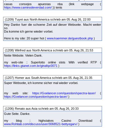
casas consejos apuestas nba (link webpage (
https://www.caminodeverdad.com/
)) tenis
(1209) Tuyet aus North America schrieb am 05. Aug 26, 22:00
Hey Danke fuer die schoene Zeit auf dieser Webseite. Macht weiter
so.
Da komme ich gerne wieder vorbei.
Here is my site: 20 super hot (
www.kaemmer.de/guestbook.php
)
(1208) Winfred aus North America schrieb am 05. Aug 26, 21:53
Nette Website. Vielen Dank.
my web-site :: Superlotto online slots With verified RTP (
https://links.gtanet.com.br/ginafqx0071
)
(1207) Homer aus South America schrieb am 05. Aug 26, 21:35
Super Webseite, ich komme sicher mal wieder vorbei.
my web site:
https://Goelancer.com/question/spectra-laser/
(
https://Goelancer.com/question/spectra-laser/
)
(1206) Renato aus Asia schrieb am 05. Aug 26, 20:33
Gute Seite. Danke.
my blog :: highstakes Casino Download (
www.Rohitab.com/discuss/user/3068521-bettyegarv/
)