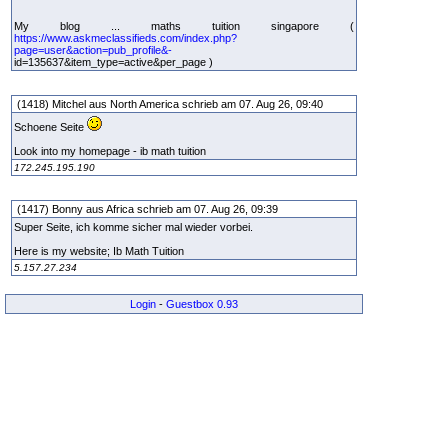
My blog ... maths tuition singapore (
https://www.askmeclassifieds.com/index.php?
page=user&action=pub_profile&-
id=135637&item_type=active&per_page )
(1418) Mitchel aus North America schrieb am 07. Aug 26, 09:40
Schoene Seite
Look into my homepage - ib math tuition
172.245.195.190
(1417) Bonny aus Africa schrieb am 07. Aug 26, 09:39
Super Seite, ich komme sicher mal wieder vorbei.
Here is my website; Ib Math Tuition
5.157.27.234
Login
-
Guestbox 0.93