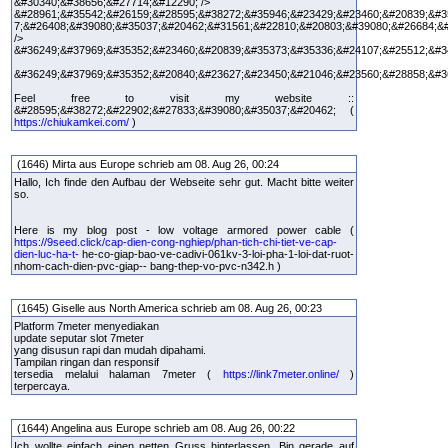
&#30340;&#38656;&#27714;&#12290; />
&#28961;&#35542;&#26159;&#28595;&#38272;&#35946;&#23429;&#23460;&#20839;&#3
7;&#26408;&#39080;&#35037;&#20462;&#31561;&#22810;&#20803;&#39080;&#26684;&
/>
&#36249;&#37969;&#35352;&#23460;&#20839;&#35373;&#35336;&#24107;&#25512;&#3
&#36249;&#37969;&#35352;&#20840;&#23627;&#23450;&#21046;&#23560;&#28858;&#3
Feel free to visit my website ::
&#28595;&#38272;&#22902;&#27833;&#39080;&#35037;&#20462; (
https://chiukamkei.com/
)
(1646) Mirta aus Europe schrieb am 08. Aug 26, 00:24
Hallo, Ich finde den Aufbau der Webseite sehr gut. Macht bitte weiter
so.
Here is my blog post - low voltage armored power cable (
https://9seed.click/cap-dien-cong-nghiep/phan-tich-chi-tiet-ve-cap-
dien-luc-ha-t-
he-co-giap-bao-ve-cadivi-061kv-3-loi-pha-1-loi-dat-ruot-
nhom-cach-dien-pvc-giap-- bang-thep-vo-pvc-n342.h )
(1645) Giselle aus North America schrieb am 08. Aug 26, 00:23
Platform 7meter menyediakan
update seputar slot 7meter
yang disusun rapi dan mudah dipahami.
Tampilan ringan dan responsif
tersedia melalui halaman 7meter (
https://link7meter.online/
)
terpercaya.
(1644) Angelina aus Europe schrieb am 08. Aug 26, 00:22
Ich wollte einfach einen netten Gruss hinterlassen. Bin gerade auf