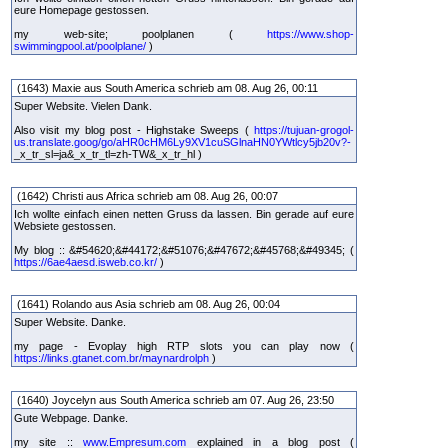
eure Homepage gestossen.
my web-site; poolplanen (
https://www.shop-
swimmingpool.at/poolplane/
)
(1643) Maxie aus South America schrieb am 08. Aug 26, 00:11
Super Website. Vielen Dank.
Also visit my blog post - Highstake Sweeps (
https://tujuan-grogol-
us.translate.goog/go/aHR0cHM6Ly9XV1cuSGlnaHN0YWtlcy5jb20v?-
_x_tr_sl=ja&_x_tr_tl=zh-TW&_x_tr_hl )
(1642) Christi aus Africa schrieb am 08. Aug 26, 00:07
Ich wollte einfach einen netten Gruss da lassen. Bin gerade auf eure
Websiete gestossen.
My blog :: &#54620;&#44172;&#51076;&#47672;&#45768;&#49345; (
https://6ae4aesd.isweb.co.kr/
)
(1641) Rolando aus Asia schrieb am 08. Aug 26, 00:04
Super Website. Danke.
my page - Evoplay high RTP slots you can play now (
https://links.gtanet.com.br/maynardrolph
)
(1640) Joycelyn aus South America schrieb am 07. Aug 26, 23:50
Gute Webpage. Danke.
my site ::
www.Empresum.com
explained in a blog post (