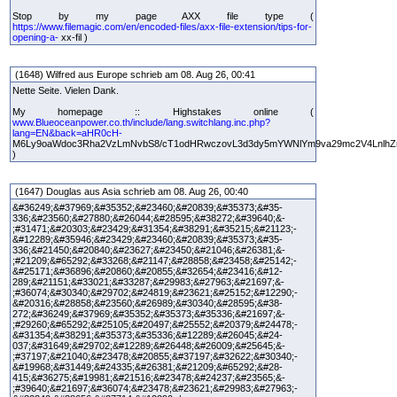
Stop by my page AXX file type (
https://www.filemagic.com/en/encoded-files/axx-file-extension/tips-for-
opening-a-
xx-fil )
(1648) Wilfred aus Europe schrieb am 08. Aug 26, 00:41
Nette Seite. Vielen Dank.
My homepage :: Highstakes online (
www.Blueoceanpower.co.th/include/lang.switchlang.inc.php?
lang=EN&back=aHR0cH-
M6Ly9oaWdoc3Rha2VzLmNvbS8/cT1odHRwczovL3d3dy5mYWNlYm9va29mc2V4Lnlh
)
(1647) Douglas aus Asia schrieb am 08. Aug 26, 00:40
&#36249;&#37969;&#35352;&#23460;&#20839;&#35373;&#35-
336;&#23560;&#27880;&#26044;&#28595;&#38272;&#39640;&-
;#31471;&#20303;&#23429;&#31354;&#38291;&#35215;&#21123;-
&#12289;&#35946;&#23429;&#23460;&#20839;&#35373;&#35-
336;&#21450;&#20840;&#23627;&#23450;&#21046;&#26381;&-
;#21209;&#65292;&#33268;&#21147;&#28858;&#23458;&#25142;-
&#25171;&#36896;&#20860;&#20855;&#32654;&#23416;&#12-
289;&#21151;&#33021;&#33287;&#29983;&#27963;&#21697;&-
;#36074;&#30340;&#29702;&#24819;&#23621;&#25152;&#12290;-
&#20316;&#28858;&#23560;&#26989;&#30340;&#28595;&#38-
272;&#36249;&#37969;&#35352;&#35373;&#35336;&#21697;&-
;#29260;&#65292;&#25105;&#20497;&#25552;&#20379;&#24478;-
&#31354;&#38291;&#35373;&#35336;&#12289;&#26045;&#24-
037;&#31649;&#29702;&#12289;&#26448;&#26009;&#25645;&-
;#37197;&#21040;&#23478;&#20855;&#37197;&#32622;&#30340;-
&#19968;&#31449;&#24335;&#26381;&#21209;&#65292;&#28-
415;&#36275;&#19981;&#21516;&#23478;&#24237;&#23565;&-
;#39640;&#21697;&#36074;&#23478;&#23621;&#29983;&#27963;-