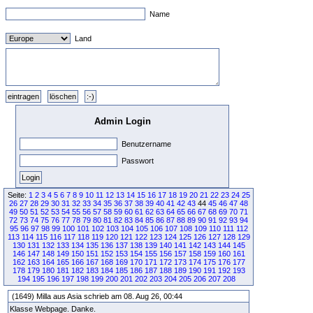
Name
Land
Admin Login
Benutzername
Passwort
Seite:
1
2
3
4
5
6
7
8
9
10
11
12
13
14
15
16
17
18
19
20
21
22
23
24
25
26
27
28
29
30
31
32
33
34
35
36
37
38
39
40
41
42
43
44
45
46
47
48
49
50
51
52
53
54
55
56
57
58
59
60
61
62
63
64
65
66
67
68
69
70
71
72
73
74
75
76
77
78
79
80
81
82
83
84
85
86
87
88
89
90
91
92
93
94
95
96
97
98
99
100
101
102
103
104
105
106
107
108
109
110
111
112
113
114
115
116
117
118
119
120
121
122
123
124
125
126
127
128
129
130
131
132
133
134
135
136
137
138
139
140
141
142
143
144
145
146
147
148
149
150
151
152
153
154
155
156
157
158
159
160
161
162
163
164
165
166
167
168
169
170
171
172
173
174
175
176
177
178
179
180
181
182
183
184
185
186
187
188
189
190
191
192
193
194
195
196
197
198
199
200
201
202
203
204
205
206
207
208
(1649) Milla aus Asia schrieb am 08. Aug 26, 00:44
Klasse Webpage. Danke.