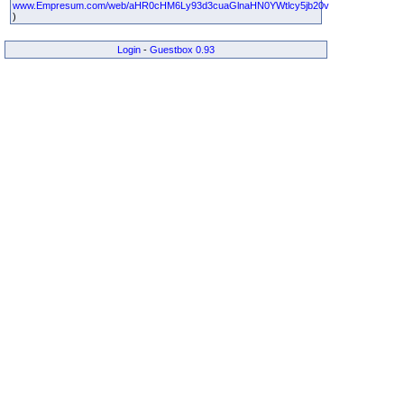
www.Empresum.com/web/aHR0cHM6Ly93d3cuaGlnaHN0YWtlcy5jb20v
)
Login
-
Guestbox 0.93