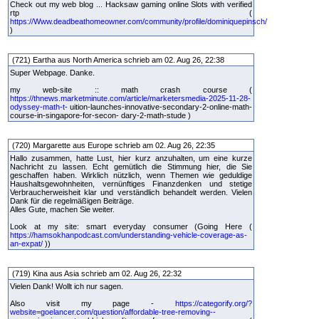
Check out my web blog ... Hacksaw gaming online Slots with verified
rtp (
https://Www.deadbeathomeowner.com/community/profile/dominiquepinsch/
)
(721) Eartha aus North America schrieb am 02. Aug 26, 22:38
Super Webpage. Danke.
my web-site :: math crash course (
https://thnews.marketminute.com/article/marketersmedia-2025-11-28-
odyssey-math-t-
uition-launches-innovative-secondary-2-online-math-
course-in-singapore-for-secon- dary-2-math-stude )
(720) Margarette aus Europe schrieb am 02. Aug 26, 22:35
Hallo zusammen, hatte Lust, hier kurz anzuhalten, um eine kurze
Nachricht zu lassen. Echt gemütlich die Stimmung hier, die Sie
geschaffen haben. Wirklich nützlich, wenn Themen wie geduldige
Haushaltsgewohnheiten, vernünftiges Finanzdenken und stetige
Verbraucherweisheit klar und verständlich behandelt werden. Vielen
Dank für die regelmäßigen Beiträge.
Alles Gute, machen Sie weiter.
Look at my site: smart everyday consumer (Going Here (
https://hamsokhanpodcast.com/understanding-vehicle-coverage-as-
an-expat/
))
(719) Kina aus Asia schrieb am 02. Aug 26, 22:32
Vielen Dank! Wollt ich nur sagen.
Also visit my page -
https://categorify.org/?
website=goelancer.com/question/affordable-tree-removing--