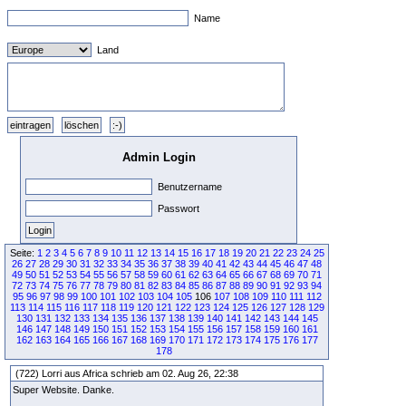
Name
Land
Admin Login
Benutzername
Passwort
Seite:
1
2
3
4
5
6
7
8
9
10
11
12
13
14
15
16
17
18
19
20
21
22
23
24
25
26
27
28
29
30
31
32
33
34
35
36
37
38
39
40
41
42
43
44
45
46
47
48
49
50
51
52
53
54
55
56
57
58
59
60
61
62
63
64
65
66
67
68
69
70
71
72
73
74
75
76
77
78
79
80
81
82
83
84
85
86
87
88
89
90
91
92
93
94
95
96
97
98
99
100
101
102
103
104
105
106
107
108
109
110
111
112
113
114
115
116
117
118
119
120
121
122
123
124
125
126
127
128
129
130
131
132
133
134
135
136
137
138
139
140
141
142
143
144
145
146
147
148
149
150
151
152
153
154
155
156
157
158
159
160
161
162
163
164
165
166
167
168
169
170
171
172
173
174
175
176
177
178
(722) Lorri aus Africa schrieb am 02. Aug 26, 22:38
Super Website. Danke.