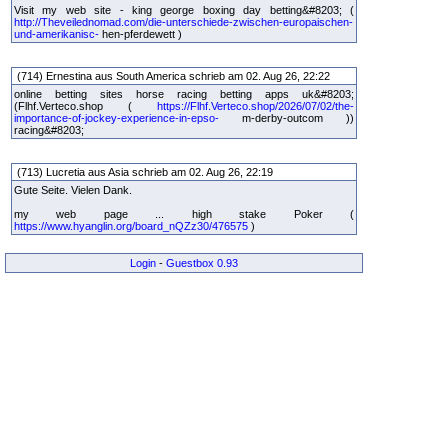
Visit my web site - king george boxing day betting&#8203; (
http://Theveilednomad.com/die-unterschiede-zwischen-europaischen-
und-amerikanisc-
hen-pferdewett )
(714) Ernestina aus South America schrieb am 02. Aug 26, 22:22
online betting sites horse racing betting apps uk&#8203;
(Flhf.Verteco.shop (
https://Flhf.Verteco.shop/2026/07/02/the-
importance-of-jockey-experience-in-epso-
m-derby-outcom ))
racing&#8203;
(713) Lucretia aus Asia schrieb am 02. Aug 26, 22:19
Gute Seite. Vielen Dank.
my web page ... high stake Poker (
https://www.hyanglin.org/board_nQZz30/476575
)
Login
-
Guestbox 0.93