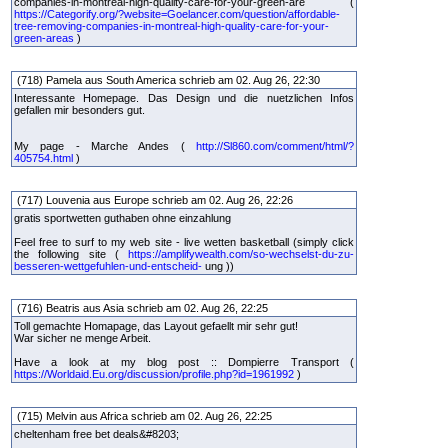
companies-in-montreal-high-quality-care-for-your-green-are (
https://Categorify.org/?website=Goelancer.com/question/affordable-
tree-removing-companies-in-montreal-high-quality-care-for-your-
green-areas
)
(718) Pamela aus South America schrieb am 02. Aug 26, 22:30
Interessante Homepage. Das Design und die nuetzlichen Infos
gefallen mir besonders gut.
My page - Marche Andes (
http://Sl860.com/comment/html/?
405754.html
)
(717) Louvenia aus Europe schrieb am 02. Aug 26, 22:26
gratis sportwetten guthaben ohne einzahlung
Feel free to surf to my web site - live wetten basketball (simply click
the following site (
https://amplifywealth.com/so-wechselst-du-zu-
besseren-wettgefuhlen-und-entscheid-
ung ))
(716) Beatris aus Asia schrieb am 02. Aug 26, 22:25
Toll gemachte Homapage, das Layout gefaellt mir sehr gut!
War sicher ne menge Arbeit.
Have a look at my blog post :: Dompierre Transport (
https://Worldaid.Eu.org/discussion/profile.php?id=1961992
)
(715) Melvin aus Africa schrieb am 02. Aug 26, 22:25
cheltenham free bet deals&#8203;