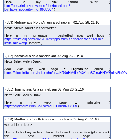
Here is my site: Online Poker (
http://pasarinko.zeroweb.kr/bbs/board.php?
bo_table=notice&wr_id=9938307
)
(653) Melaine aus North America schrieb am 02. Aug 26, 21:10
beste bitcoin-wallet für sportwetten
Here is my homepage :: basketball nba wett tipps (
https://mikelouj.com/2026/07/29/tipps-zum-schnellen-wechsel-der-
limits-auf-wettp-
lattform )
(652) Kassie aus Asia schrieb am 02. Aug 26, 21:10
Nette Seite. Vielen Dank.
Also visit my web page :: Highstakes online (
https://blog.jinlife.com/index.php/go/aHR0cHM6Ly9XV1cuSGlnaHN0YWtlcy5jb20v
)
(651) Tommy aus Asia schrieb am 02. Aug 26, 21:10
Nette Seite. Vielen Dank.
Here is my web page :: highstake (
http://polyinform.com.ua/user/ZHDLoren490813/
)
(650) Martha aus South America schrieb am 02. Aug 26, 21:09
wettanbieter lizenz
Have a look at my website: basketball euroleague wetten (please click
the next internet page (