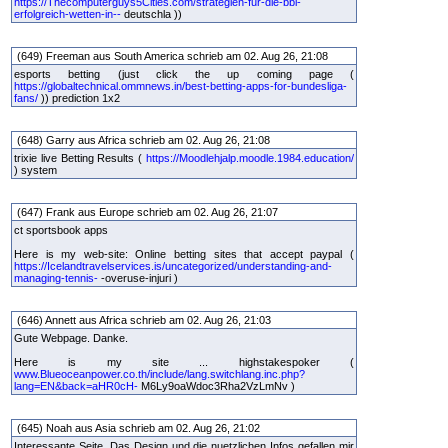
https://Thecomputerguys5Cities.com/strategien-fur-die-bbl-
erfolgreich-wetten-in--
deutschla ))
(649) Freeman aus South America schrieb am 02. Aug 26, 21:08
esports betting (just click the up coming page (
https://globaltechnical.ommnews.in/best-betting-apps-for-bundesliga-
fans/
)) prediction 1x2
(648) Garry aus Africa schrieb am 02. Aug 26, 21:08
trixie live Betting Results (
https://Moodlehjalp.moodle.1984.education/
) system
(647) Frank aus Europe schrieb am 02. Aug 26, 21:07
ct sportsbook apps
Here is my web-site: Online betting sites that accept paypal (
https://Icelandtravelservices.is/uncategorized/understanding-and-
managing-tennis-
-overuse-injuri )
(646) Annett aus Africa schrieb am 02. Aug 26, 21:03
Gute Webpage. Danke.
Here is my site ... highstakespoker (
www.Blueoceanpower.co.th/include/lang.switchlang.inc.php?
lang=EN&back=aHR0cH-
M6Ly9oaWdoc3Rha2VzLmNv )
(645) Noah aus Asia schrieb am 02. Aug 26, 21:02
Interessante Seite. Das Design und die nuetzlichen Infos gefallen mir