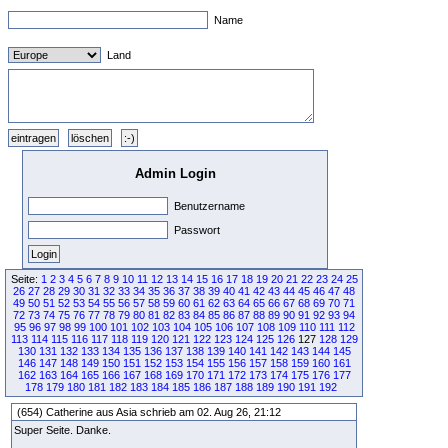
Name
Land
Admin Login
Benutzername
Passwort
Seite:
1
2
3
4
5
6
7
8
9
10
11
12
13
14
15
16
17
18
19
20
21
22
23
24
25
26
27
28
29
30
31
32
33
34
35
36
37
38
39
40
41
42
43
44
45
46
47
48
49
50
51
52
53
54
55
56
57
58
59
60
61
62
63
64
65
66
67
68
69
70
71
72
73
74
75
76
77
78
79
80
81
82
83
84
85
86
87
88
89
90
91
92
93
94
95
96
97
98
99
100
101
102
103
104
105
106
107
108
109
110
111
112
113
114
115
116
117
118
119
120
121
122
123
124
125
126
127
128
129
130
131
132
133
134
135
136
137
138
139
140
141
142
143
144
145
146
147
148
149
150
151
152
153
154
155
156
157
158
159
160
161
162
163
164
165
166
167
168
169
170
171
172
173
174
175
176
177
178
179
180
181
182
183
184
185
186
187
188
189
190
191
192
(654) Catherine aus Asia schrieb am 02. Aug 26, 21:12
Super Seite. Danke.