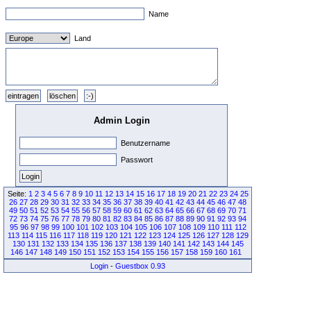
Name
Land
Admin Login
Benutzername
Passwort
Seite:
1
2
3
4
5
6
7
8
9
10
11
12
13
14
15
16
17
18
19
20
21
22
23
24
25
26
27
28
29
30
31
32
33
34
35
36
37
38
39
40
41
42
43
44
45
46
47
48
49
50
51
52
53
54
55
56
57
58
59
60
61
62
63
64
65
66
67
68
69
70
71
72
73
74
75
76
77
78
79
80
81
82
83
84
85
86
87
88
89
90
91
92
93
94
95
96
97
98
99
100
101
102
103
104
105
106
107
108
109
110
111
112
113
114
115
116
117
118
119
120
121
122
123
124
125
126
127
128
129
130
131
132
133
134
135
136
137
138
139
140
141
142
143
144
145
146
147
148
149
150
151
152
153
154
155
156
157
158
159
160
161
Login
-
Guestbox 0.93