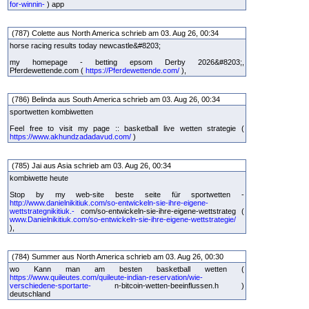
for-winnin-
) app
(787) Colette aus North America schrieb am 03. Aug 26, 00:34
horse racing results today newcastle&#8203;
my homepage - betting epsom Derby 2026&#8203;,
Pferdewettende.com (
https://Pferdewettende.com/
),
(786) Belinda aus South America schrieb am 03. Aug 26, 00:34
sportwetten kombiwetten
Feel free to visit my page :: basketball live wetten strategie (
https://www.akhundzadadavud.com/
)
(785) Jai aus Asia schrieb am 03. Aug 26, 00:34
kombiwette heute
Stop by my web-site beste seite für sportwetten -
http://www.danielnikitiuk.com/so-entwickeln-sie-ihre-eigene-
wettstrategnikitiuk.-
com/so-entwickeln-sie-ihre-eigene-wettstrateg (
www.Danielnikitiuk.com/so-entwickeln-sie-ihre-eigene-wettstrategie/
),
(784) Summer aus North America schrieb am 03. Aug 26, 00:30
wo Kann man am besten basketball wetten (
https://www.quileutes.com/quileute-indian-reservation/wie-
verschiedene-sportarte-
n-bitcoin-wetten-beeinflussen.h )
deutschland