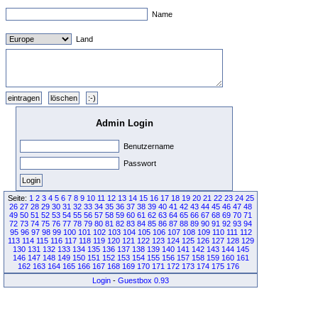
Name
Land
Admin Login
Benutzername
Passwort
Seite:
1
2
3
4
5
6
7
8
9
10
11
12
13
14
15
16
17
18
19
20
21
22
23
24
25
26
27
28
29
30
31
32
33
34
35
36
37
38
39
40
41
42
43
44
45
46
47
48
49
50
51
52
53
54
55
56
57
58
59
60
61
62
63
64
65
66
67
68
69
70
71
72
73
74
75
76
77
78
79
80
81
82
83
84
85
86
87
88
89
90
91
92
93
94
95
96
97
98
99
100
101
102
103
104
105
106
107
108
109
110
111
112
113
114
115
116
117
118
119
120
121
122
123
124
125
126
127
128
129
130
131
132
133
134
135
136
137
138
139
140
141
142
143
144
145
146
147
148
149
150
151
152
153
154
155
156
157
158
159
160
161
162
163
164
165
166
167
168
169
170
171
172
173
174
175
176
Login
-
Guestbox 0.93