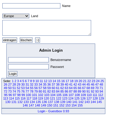
Name
Land
Admin Login
Benutzername
Passwort
Seite:
1
2
3
4
5
6
7
8
9
10
11
12
13
14
15
16
17
18
19
20
21
22
23
24
25
26
27
28
29
30
31
32
33
34
35
36
37
38
39
40
41
42
43
44
45
46
47
48
49
50
51
52
53
54
55
56
57
58
59
60
61
62
63
64
65
66
67
68
69
70
71
72
73
74
75
76
77
78
79
80
81
82
83
84
85
86
87
88
89
90
91
92
93
94
95
96
97
98
99
100
101
102
103
104
105
106
107
108
109
110
111
112
113
114
115
116
117
118
119
120
121
122
123
124
125
126
127
128
129
130
131
132
133
134
135
136
137
138
139
140
141
142
143
144
145
146
147
148
149
150
151
152
153
154
155
Login
-
Guestbox 0.93