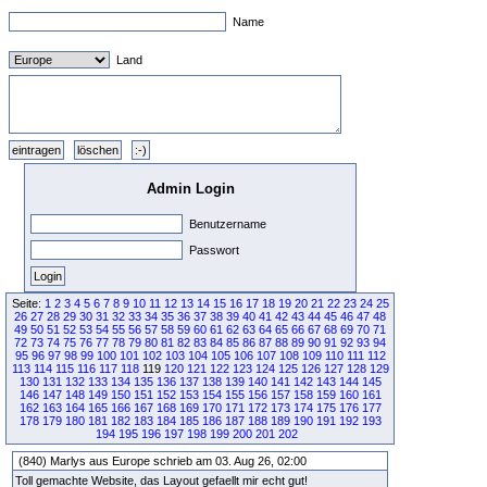
Name
Land
Admin Login
Benutzername
Passwort
Seite:
1
2
3
4
5
6
7
8
9
10
11
12
13
14
15
16
17
18
19
20
21
22
23
24
25
26
27
28
29
30
31
32
33
34
35
36
37
38
39
40
41
42
43
44
45
46
47
48
49
50
51
52
53
54
55
56
57
58
59
60
61
62
63
64
65
66
67
68
69
70
71
72
73
74
75
76
77
78
79
80
81
82
83
84
85
86
87
88
89
90
91
92
93
94
95
96
97
98
99
100
101
102
103
104
105
106
107
108
109
110
111
112
113
114
115
116
117
118
119
120
121
122
123
124
125
126
127
128
129
130
131
132
133
134
135
136
137
138
139
140
141
142
143
144
145
146
147
148
149
150
151
152
153
154
155
156
157
158
159
160
161
162
163
164
165
166
167
168
169
170
171
172
173
174
175
176
177
178
179
180
181
182
183
184
185
186
187
188
189
190
191
192
193
194
195
196
197
198
199
200
201
202
(840) Marlys aus Europe schrieb am 03. Aug 26, 02:00
Toll gemachte Website, das Layout gefaellt mir echt gut!