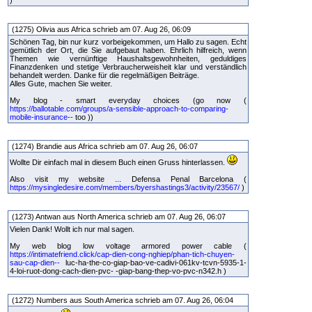
(1275) Olivia aus Africa schrieb am 07. Aug 26, 06:09
Schönen Tag, bin nur kurz vorbeigekommen, um Hallo zu sagen. Echt
gemütlich der Ort, die Sie aufgebaut haben. Ehrlich hilfreich, wenn
Themen wie vernünftige Haushaltsgewohnheiten, geduldiges
Finanzdenken und stetige Verbraucherweisheit klar und verständlich
behandelt werden. Danke für die regelmäßigen Beiträge.
Alles Gute, machen Sie weiter.
My blog - smart everyday choices (go now (
https://ballotable.com/groups/a-sensible-approach-to-comparing-
mobile-insurance--
too ))
(1274) Brandie aus Africa schrieb am 07. Aug 26, 06:07
Wollte Dir einfach mal in diesem Buch einen Gruss hinterlassen.
Also visit my website ... Defensa Penal Barcelona (
https://mysingledesire.com/members/byershastings3/activity/23567/
)
(1273) Antwan aus North America schrieb am 07. Aug 26, 06:07
Vielen Dank! Wollt ich nur mal sagen.
My web blog low voltage armored power cable (
https://intimatefriend.click/cap-dien-cong-nghiep/phan-tich-chuyen-
sau-cap-dien--
luc-ha-the-co-giap-bao-ve-cadivi-061kv-tcvn-5935-1-
4-loi-ruot-dong-cach-dien-pvc- -giap-bang-thep-vo-pvc-n342.h )
(1272) Numbers aus South America schrieb am 07. Aug 26, 06:04