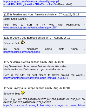
http://dongguri.com/whiteboard/board/goto.php?
url=aHR0cHM6Ly9IaWdoc3Rha2VzLmNvbS-
8&encoded )
(1279) Pearline aus North America schrieb am 07. Aug 26, 06:12
Super Seite. Danke.
Feel free to surf to my web site Hightstakes (
www.annunciogratis.net/author/fannygow165
)
(1278) Debora aus Europe schrieb am 07. Aug 26, 06:12
Schoene Seite
my page; singapore online math tuition (
https://fastlinks.ir/roseannejose
)
(1277) Mari aus Africa schrieb am 07. Aug 26, 06:11
Hey Danke fuer die schoene Zeit auf dieser Webseite.
Macht weiter so. Da komme ich gerne wieder vorbei.
Here is my site; 10 best places to travel around the world (
https://anuntescu.ro/index.php?page=item&id=223258
)
(1276) Hayley aus Europe schrieb am 07. Aug 26, 06:10
Schoene Seite
My blog; &#1074;&#1099;&#1073;&#1088;&#1072;&#1090;&#1100;
&#1090;&#1072;&#1073;&#1072;&#1082; (
https://costsail.com/reaming-trubki-udalyaem-nagar-bez-povrezhdeni/
)