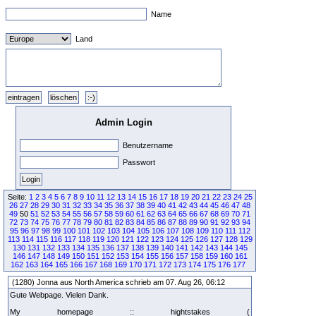
Name
Land
Admin Login
Benutzername
Passwort
Seite:
1
2
3
4
5
6
7
8
9
10
11
12
13
14
15
16
17
18
19
20
21
22
23
24
25
26
27
28
29
30
31
32
33
34
35
36
37
38
39
40
41
42
43
44
45
46
47
48
49
50
51
52
53
54
55
56
57
58
59
60
61
62
63
64
65
66
67
68
69
70
71
72
73
74
75
76
77
78
79
80
81
82
83
84
85
86
87
88
89
90
91
92
93
94
95
96
97
98
99
100
101
102
103
104
105
106
107
108
109
110
111
112
113
114
115
116
117
118
119
120
121
122
123
124
125
126
127
128
129
130
131
132
133
134
135
136
137
138
139
140
141
142
143
144
145
146
147
148
149
150
151
152
153
154
155
156
157
158
159
160
161
162
163
164
165
166
167
168
169
170
171
172
173
174
175
176
177
(1280) Jonna aus North America schrieb am 07. Aug 26, 06:12
Gute Webpage. Vielen Dank.
My homepage :: hightstakes (