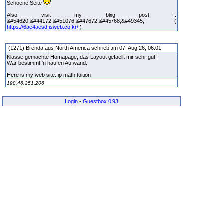
Schoene Seite
Also visit my blog post ::
&#54620;&#44172;&#51076;&#47672;&#45768;&#49345; (
https://6ae4aesd.isweb.co.kr/
)
(1271) Brenda aus North America schrieb am 07. Aug 26, 06:01
Klasse gemachte Homapage, das Layout gefaellt mir sehr gut!
War bestimmt 'n haufen Aufwand.
Here is my web site: ip math tuition
198.46.251.206
Login
-
Guestbox 0.93