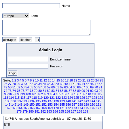
Name
Land
Admin Login
Benutzername
Passwort
Seite:
1
2
3
4
5
6
7
8
9
10
11
12
13
14
15
16
17
18
19
20
21
22
23
24
25
26
27
28
29
30
31
32
33
34
35
36
37
38
39
40
41
42
43
44
45
46
47
48
49
50
51
52
53
54
55
56
57
58
59
60
61
62
63
64
65
66
67
68
69
70
71
72
73
74
75
76
77
78
79
80
81
82
83
84
85
86
87
88
89
90
91
92
93
94
95
96
97
98
99
100
101
102
103
104
105
106
107
108
109
110
111
112
113
114
115
116
117
118
119
120
121
122
123
124
125
126
127
128
129
130
131
132
133
134
135
136
137
138
139
140
141
142
143
144
145
146
147
148
149
150
151
152
153
154
155
156
157
158
159
160
161
162
163
164
165
166
167
168
169
170
171
172
173
174
175
176
177
178
179
180
181
182
183
184
185
186
187
188
189
(1474) Amos aus South America schrieb am 07. Aug 26, 11:50
[[""]]