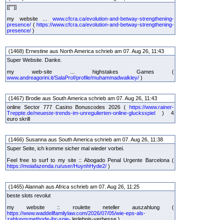
[[""]]
my website ...
www.cfcra.ca/evolution-and-betway-strengthening-
presence/
(
https://www.cfcra.ca/evolution-and-betway-strengthening-
presence/
)
(1468) Ernestine aus North America schrieb am 07. Aug 26, 11:43
Super Website. Danke.
my web-site ... highstakes Games (
www.andreagorini.it/SalaProf/profile/muhammadwalkley/
)
(1467) Brodie aus South America schrieb am 07. Aug 26, 11:43
online Sector 777 Casino Bonuscodes 2026 (
https://www.rainer-
Treppte.de/neueste-trends-im-unregulierten-online-glucksspiel
) 4
euro skrill
(1466) Susanna aus South America schrieb am 07. Aug 26, 11:38
Super Seite, ich komme sicher mal wieder vorbei.
Feel free to surf to my site :: Abogado Penal Urgente Barcelona (
https://moiafazenda.ru/user/HuynhHyde2/
)
(1465) Alannah aus Africa schrieb am 07. Aug 26, 11:25
beste slots revolut
my website :: roulette neteller auszahlung (
https://www.waddellfamilylaw.com/2026/07/05/wie-eps-als-
zahlungsmethode-ihr-spie-
lerlebnis-verbesse )