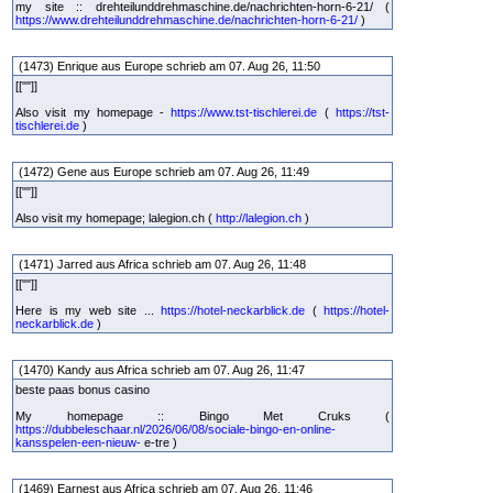
my site :: drehteilunddrehmaschine.de/nachrichten-horn-6-21/ (
https://www.drehteilunddrehmaschine.de/nachrichten-horn-6-21/
)
(1473) Enrique aus Europe schrieb am 07. Aug 26, 11:50
[[""]]
Also visit my homepage -
https://www.tst-tischlerei.de
(
https://tst-
tischlerei.de
)
(1472) Gene aus Europe schrieb am 07. Aug 26, 11:49
[[""]]
Also visit my homepage; lalegion.ch (
http://lalegion.ch
)
(1471) Jarred aus Africa schrieb am 07. Aug 26, 11:48
[[""]]
Here is my web site ...
https://hotel-neckarblick.de
(
https://hotel-
neckarblick.de
)
(1470) Kandy aus Africa schrieb am 07. Aug 26, 11:47
beste paas bonus casino
My homepage :: Bingo Met Cruks (
https://dubbeleschaar.nl/2026/06/08/sociale-bingo-en-online-
kansspelen-een-nieuw-
e-tre )
(1469) Earnest aus Africa schrieb am 07. Aug 26, 11:46