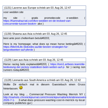
(1131) Laverne aus Europe schrieb am 03. Aug 26, 12:47
voor wedden site
my site :: gratis promotiecode e-wedden (
https://Kamnahazrati.com/live-wedden-en-de-invloed-van-
concurrentie-tussen-bookm-
ake )
(1130) Shawna aus Asia schrieb am 03. Aug 26, 12:45
best ante post cheltenham bets&#8203;
Here is my homepage; what does sp mean horse betting&#8203; (
https://Mem4Life.Stokedev.au/die-besten-strategien-fur-
langzeitwetten-auf-pferde
)
(1129) Liam aus Asia schrieb am 03. Aug 26, 12:45
Horse racing bets explained&#8203; (
https://tom1.artbees.team/die-
bedeutung-der-jockey-statistiken-beim-wetten-auf-p-
fer ) racing non
runners today&#8203;
(1128) Leonardo aus South America schrieb am 03. Aug 26, 12:42
Wollte Dir einfach mal in diesem Gaestebuch einen Gruss
hinterlassen.
Look at my blog ... Commercial Pressure Washing Merrick NY (
http://markets.chroniclejournal.com/chroniclejournal/article/abnewswire-
2026-7-1-
3-what-does-pressure-washing-cost-in-merrick-ny-local-
company-publishes-gui )