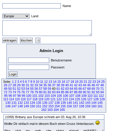
Name
Land
Admin Login
Benutzername
Passwort
Seite:
1
2
3
4
5
6
7
8
9
10
11
12
13
14
15
16
17
18
19
20
21
22
23
24
25
26
27
28
29
30
31
32
33
34
35
36
37
38
39
40
41
42
43
44
45
46
47
48
49
50
51
52
53
54
55
56
57
58
59
60
61
62
63
64
65
66
67
68
69
70
71
72
73
74
75
76
77
78
79
80
81
82
83
84
85
86
87
88
89
90
91
92
93
94
95
96
97
98
99
100
101
102
103
104
105
106
107
108
109
110
111
112
113
114
115
116
117
118
119
120
121
122
123
124
125
126
127
128
129
130
131
132
133
134
135
136
137
138
139
140
141
142
143
144
145
146
147
148
149
150
151
152
153
154
155
156
157
158
159
160
161
162
163
164
165
(1058) Brittany aus Europe schrieb am 03. Aug 26, 10:36
Wollte Dir einfach mal in diesem Buch einen Gruss hinterlassen.
Also visit my web site slotra güncel giri&#351; (