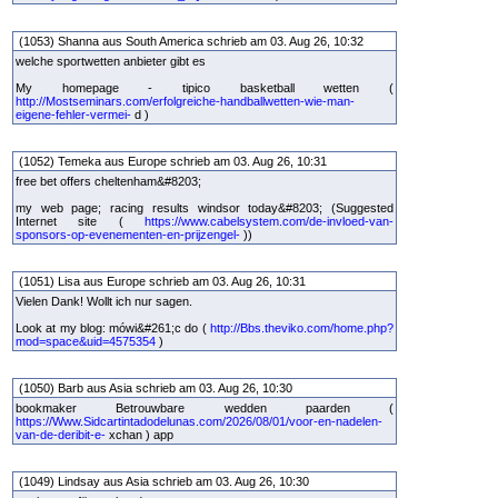
(1053) Shanna aus South America schrieb am 03. Aug 26, 10:32
welche sportwetten anbieter gibt es
My homepage - tipico basketball wetten (
http://Mostseminars.com/erfolgreiche-handballwetten-wie-man-
eigene-fehler-vermei-
d )
(1052) Temeka aus Europe schrieb am 03. Aug 26, 10:31
free bet offers cheltenham&#8203;
my web page; racing results windsor today&#8203; (Suggested
Internet site (
https://www.cabelsystem.com/de-invloed-van-
sponsors-op-evenementen-en-prijzengel-
))
(1051) Lisa aus Europe schrieb am 03. Aug 26, 10:31
Vielen Dank! Wollt ich nur sagen.
Look at my blog: mówi&#261;c do (
http://Bbs.theviko.com/home.php?
mod=space&uid=4575354
)
(1050) Barb aus Asia schrieb am 03. Aug 26, 10:30
bookmaker Betrouwbare wedden paarden (
https://Www.Sidcartintadodelunas.com/2026/08/01/voor-en-nadelen-
van-de-deribit-e-
xchan ) app
(1049) Lindsay aus Asia schrieb am 03. Aug 26, 10:30