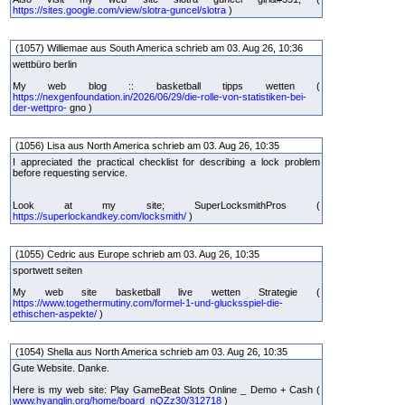
https://sites.google.com/view/slotra-guncel/slotra
)
(1057) Williemae aus South America schrieb am 03. Aug 26, 10:36
wettbüro berlin
My web blog :: basketball tipps wetten (
https://nexgenfoundation.in/2026/06/29/die-rolle-von-statistiken-bei-
der-wettpro-
gno )
(1056) Lisa aus North America schrieb am 03. Aug 26, 10:35
I appreciated the practical checklist for describing a lock problem
before requesting service.
Look at my site; SuperLocksmithPros (
https://superlockandkey.com/locksmith/
)
(1055) Cedric aus Europe schrieb am 03. Aug 26, 10:35
sportwett seiten
My web site basketball live wetten Strategie (
https://www.togethermutiny.com/formel-1-und-glucksspiel-die-
ethischen-aspekte/
)
(1054) Shella aus North America schrieb am 03. Aug 26, 10:35
Gute Website. Danke.
Here is my web site: Play GameBeat Slots Online _ Demo + Cash (
www.hyanglin.org/home/board_nQZz30/312718
)