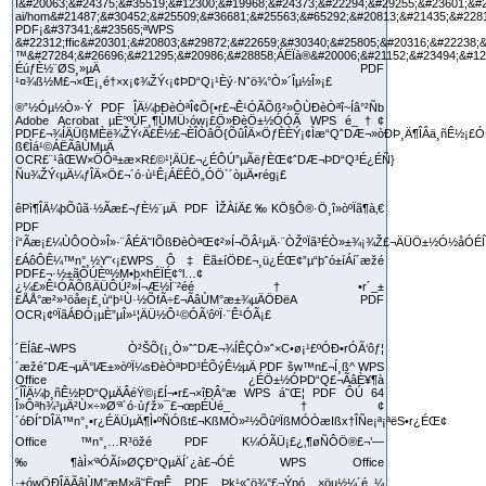
®”½Óµ½Ò»·Ý PDF ÎÄ¼þÐèÒªÎ¢Õ{•r£¬Ê¹ÓÃÕß²»ÔÙÐèÒªî~Íâ°²Ñb
Adobe Acrobat µÈ°ºÙF¸¶ÙMÜ›ów¡£Ö»ÐèÖ±½ÓÓÃ WPS é_†¢
PDF£¬¾ÍÄÜßMÈë¾ŽÝ‹Ä£Ê½£¬ÈÎÒâÕ{ÕûÎÄ×ÖƒÈÈÝ¡¢Ìæ“QˆDÆ¬»òÐÞ¸Ä¶ÎÂä¸ñÊ½¡£ÓÉ
ß€Ìá¹©ÁËÃâÙMµÄ
OCR£¨¹âŒW×ÖÔª±æ×R£©¹¦ÄÜ£¬¿ÉÔÚ”µÃëƒÈŒ¢ˆDÆ¬ÞD“Q³É¿ÉÑ}
Ñu¾ŽÝ‹µÄ¼ƒÎÄ×Ö£¬´ó·ù¹Ê¡ÁËÊÖ„ÓÖ`´òµÄ•rég¡£
êPì¶ÎÄ¼þÕûã·½Ãæ£¬ƒÈ½¨µÄ PDF ÌŽÀíÄ£‰KÖ§Ô®·Ö¸î»òºÏã¶à‚€
PDF
í“Ãæ¡£¼ÙÔOÒ»Î»·¨ÂÉÄ˜IÕßÐèÒªŒ¢²»Í¬ÕÂ¹µÄ·¨ÒŽºÏã³ÉÒ»±¾¡¾Ž£¬ÄÜÖ±½Ó½åÓÉÍ
£ÁôÔ­Ê¼™n°¸½Y˜‹¡£WPS Ô‡Ëã±íÖÐ£¬¸ü¿ÉŒ¢”µ“þˆó±íÁí´æžé
PDF£¬·½±ãÔÚÈº½M•þ×hÉÏÉ¢°l…¢
¿¼£»Ê¹ÓÃÕßÄÜÔÚ²»Í¬Æ½Ì¨²éé†•r´_±
£ÅÅ°æ²»³öåe¡£¸ù“þ¹Ù·½ÕfÃ÷£¬ÃâÙM°æ±¾µÄÖÐëA PDF
OCR¡¢ºÏãÁÐÓ¡µÈ”µÎ»¹¦ÄÜ½Ô¹©ÓÃ‘ôºÏ·¨Ê¹ÓÃ¡£
´ËÍâ£¬WPS Ò²ŠÕ{¡¸Ò»ˆˆDÆ¬¾ÍÊÇÒ»ˆ×C•ø¡¹£ºÓÐ•rÓÃ‘ôƒ¦
´æžéˆDÆ¬µÄ°lÆ±»òºÏ¼sÐèÒªÞD³ÉÕýÊ½µÄ PDF šw™n£¬Í¸ß^ WPS
Office ¿ÉÖ±½ÓÞD“Q£¬ÃâÈ¥¶à
´ÎÎÄ¼þ¸ñÊ½ÞD“QµÄÂéŸ©¡£Í¬•r£¬×îÐÂ°æ WPS á˜Œ¦ PDF ÔÚ 64
Î»Ôª­h¾³µÄ²Ù×÷»Ø‘ª´ó·ùƒž»¯£¬œpÉÙé_†¢
´óÐÍˆDÎÄ™n°¸•r¿ÉÄÜµÄ¶Ì•ºÑÓßt£¬KßMÒ»²½ÕûºÏßMÓÒæIßx†ÎÑe¡ª¡ªëS•r¿ÉŒ¢
Office ™n°¸…R³öžé PDF K¼ÓÃÜ¡£¿‚¶øÑÔÖ®£¬’—
‰¶àÌ×‘ªÓÃí»ØÇÐ“QµÄÍ´¿à£¬ÓÉ WPS Office
·±ówÖÐÎÄÃâÙM°æM×ã˜ËœÊ PDF Þk¹«ˆö¾°£¬Ýpó ×öµ½¼´é_¼