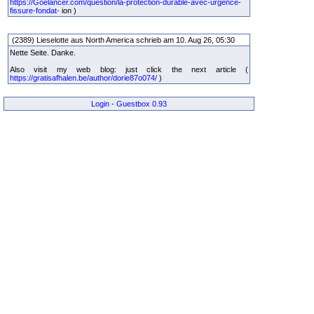
https://Goelancer.com/question/la-protection-durable-avec-urgence-
fissure-fondat-
ion )
(2389) Lieselotte aus North America schrieb am 10. Aug 26, 05:30
Nette Seite. Danke.
Also visit my web blog: just click the next article (
https://gratisafhalen.be/author/dorie87o074/
)
Login
-
Guestbox 0.93