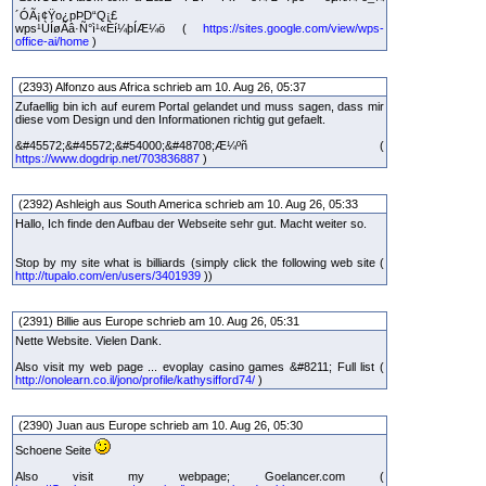
´ÓÃ¡¢Ÿo¿pÞD“Q¡£
wps¹ÙÍøÃâ·Ñ°ì¹«Èí¼þÍÆ¼ö (
https://sites.google.com/view/wps-
office-ai/home
)
(2393) Alfonzo aus Africa schrieb am 10. Aug 26, 05:37
Zufaellig bin ich auf eurem Portal gelandet und muss sagen, dass mir
diese vom Design und den Informationen richtig gut gefaelt.
&#45572;&#45572;&#54000;&#48708;Æ¼ºñ (
https://www.dogdrip.net/703836887
)
(2392) Ashleigh aus South America schrieb am 10. Aug 26, 05:33
Hallo, Ich finde den Aufbau der Webseite sehr gut. Macht weiter so.
Stop by my site what is billiards (simply click the following web site (
http://tupalo.com/en/users/3401939
))
(2391) Billie aus Europe schrieb am 10. Aug 26, 05:31
Nette Website. Vielen Dank.
Also visit my web page ... evoplay casino games &#8211; Full list (
http://onolearn.co.il/jono/profile/kathysifford74/
)
(2390) Juan aus Europe schrieb am 10. Aug 26, 05:30
Schoene Seite
Also visit my webpage; Goelancer.com (