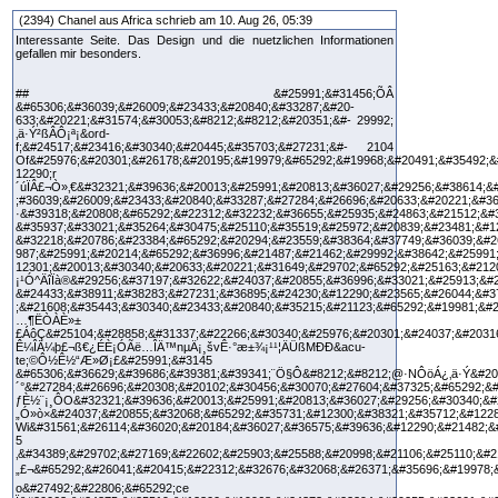
(2394) Chanel aus Africa schrieb am 10. Aug 26, 05:39
Interessante Seite. Das Design und die nuetzlichen Informationen
gefallen mir besonders.
## &#25991;&#31456;ÕÂ &#65306;&#36039;&#26009;&#23433;&#20840;&#33287;&#20- 633;&#20221;&#31574;&#30053;&#8212;&#8212;&#20351;&#- 29992;‚ä·Ý²ßÂÔ¡ª¡&ord- f;&#24517;&#23416;&#30340;&#20445;&#35703;&#27231;&#- 2104 Of&#25976;&#20301;&#26178;&#20195;&#19979;&#65292;&#19968;&#20491;&#35492;&#21034;&#21205;&#20316;&#25110;&#30828;&#30879;&#25613;&#27584;&#65292;&#21487;&#33021;&#25703;&#27584;&#25976;&#36913;&#30340;&#24515;&#34880;&#- 12290;r´úÏÂ£¬Ò»‚€&#32321;&#39636;&#20013;&#25991;&#20813;&#36027;&#29256;&#38614;&#20559;&#21521;&#36629;&#24039;&#38728;&#27963;&#65292;&#20294;&#20173;&#20839;&#24314;&#35920;&#23500;&#30340;&- ;#36039;&#26009;&#23433;&#20840;&#33287;&#27284;&#26696;&#20633;&#20221;&#36984;&#38917;&#65292;&#26159;&#26412;&#31687;&#26368;&#32066;&#31456;&#30340;&#37325;&#40670;&#25506;&#35342;&#20839;&#23481;&#12290 ·&#39318;&#20808;&#65292;&#22312;&#32232;&#36655;&#25935;&#24863;&#21512;&#32004;&#25110;&#20154;&#20107;&#25991;&#20214;&#26178;&#65292;&#24314;&#35696;&#21855;&#29992;ÇÉì`»&#27284;&#26696;&#21152;&#23494;&#21151;&#33021;&#12290;&#20351;&#29992;&#32773;&#25353;&#19979;&#24038;&#19978;&#35282;&#12300;&#36984;&#21934;&#65288;&#27284;&#26696;&#65289;&#12301;&#8594;&#12300;&#25991;&#20214;&#21152;&#23494;&#12301;&#24460;&#65292;&#21487;&#35373;&#23450;&#38283;&#21855;&#23494;&#30908;&#33287;&#20462;&#25913;&#27402;&#38480;&#23494;&#30908;&#65292;&#30906;&#20445;&#21482;&#26377;&#36890;&#36942;&#39511;&#35657;&#30340;&#23565;- &#35937;&#33021;&#35264;&#30475;&#25110;&#35519;&#25972;&#20839;&#23481;&#12290;&#23565;&#26044;&#38656;&#35201;&#22312;&#26371;&#35696;&#21363;&#26178;&#25237;&#24433;&#30340;&#22296;&#38538;&#65292;&#21487;&#21516;&#27493;&#21246;&#36984;&#12300;&#21807;&#35712;&#24314;&#35696;&#12301;&#27169;&#24335;&#65292;&#38450;&#27490;&#26049;&#20154;&#35492;&#35320;&#20462;&#25913;&#28010;&#36027;&#26178;&#38291;&#12290;×h†¢&#20854;&#27425;&#65292;&#12300;&#38642;&#31471;&#30064;&#22320;&#20633;&#20998;&#12301;&#35264;&#24565;&#30456;&#30070;&#37325;&#35201;&#12290;&#20760;&#31649;&#26377;&#20123;&#20154;&#20559;&#22909;&#23436;&#20840;&#38626;- &#32218;&#20786;&#23384;&#65292;&#20294;&#23559;&#38364;&#37749;&#36039;&#26009;&#22846;&#35373;&#23450;&#21516;&#27493;&#33267;¨™n°¸&#38642;&#25991;&#27284;&#65292;&#31561;&#26044;&#22312;&#26576;&#31278;&#24847;&#32681;&#19978;&#24314;&#31435;&#31532;&#20108;&#37325;&#20445;&#38570;&#12290;&#33509;&#26412;&#22320;&#30828;&#30879;&#22240;&#19981;&#26126;&#24773;&#27841;&#21463;&#21040;&#24801;&#24847;&#36575;&#39636;&#25915;&#25802;&#65292;&#38642;&#31471;&#20381;&#28982;&#20445;&#30041;&#21069;&#26399;&#26410;&#21463;&#24433;&#38911;&#30340;&#29256;&#26412;&#12290;&#33836;&#19968;&#19981;&#23567;&#24515;&#35206;&#33995;&#21407;&#22- 987;&#25991;&#20214;&#65292;&#36996;&#21487;&#21462;&#29992;&#38642;&#25991;&#27284;&#30340;&#12300;&#27511;&#21490;&#29256;&#26412;&#12301;&#21151;&#33021;&#36914;&#34892;&#31359;&#36234;&#24335;&#25736;&#22238;&#12290;£Œ¦ì&#20840;&#24179;&#21488;&#25903;&#25588;&#36889;&#31278;&#22686;&#37327;&#20633;&#20221;&#24605;&#32173;&#65292;&#21482;&#38656;&#30331;&#20837;&#24115;&#34399;&#20415;&#21487;&#30906;&#20445;&#25937;&#36118;&#31383;&#21475;&#12290;Í¬²½&#27492;&#22806;&#65292;&#20351;&#29992;&#32773;&#25033;&#23450;&#26399;&#21033;&#29992;¨×h¡¹&#20839;&#24314;&#12300;&#35373;&#23450;&#20013;&#24515;&#- 12301;&#20013;&#30340;&#20633;&#20221;&#31649;&#29702;&#65292;&#25163;&#21205;&#25110;&#33258;&#21205;&#20633;&#20221;&#26178;&#21487;&#35519;&#25972;&#36664;&#20986;&#36039;&#26009;&#22846;&#20301;&#32622;&#21040;&#20854;&#20182;&#20998;&#21106;&#21312;&#65288;&#22914;¬¡¸&#27133;&#25110;¶Ë®&#27133;&#65289;&#12290;&#21033;&#29992;&#23448;&#26041;¡¹Ó^ÄîÏà®&#29256;&#37197;&#32622;&#24037;&#20855;&#36996;&#33021;&#25913;&#23531;&#32233;&#23384;&#20301;&#32622;&#65292;&#36991;&#20813;&#22823;&#37327;&#26283;&#23384;&#27284;&#21344;&#28415;&#31995;&#32113;ëx¾&#30879;&#23481;&#37327;&#36914;&#32780;- &#24433;&#38911;&#38283;&#27231;&#36895;&#24230;&#12290;&#23565;&#26044;&#37325;&#24230;&#20351;&#29992;&#32773;&#65292;&#24314;&#35696;&#21246;&#36984;&#12300;&#20445;&#30041;&#26368;&#36817;&#25976;&#20491;&#20633;&#20221;&#29256;&#26412;&#12301;&#65292;&#38568;&#26178;&#36996;&#21407;&#21069;£¬µ&#33267;ì¶Ô&#20491;&#23384;&#27284;&#29376;&#24907;&#12290;&#22519;&#34892;&#27599;&#21608;&#19968;&#27425;&#28165;&#29702;&#33290;&#20633;&#20221;&#30340;&#32000;&#24459;&#65292;&#21487;&#31680;&#30465;&#30913;&#30879;&#31354;&#38291;&#21371;&#28961;&#25613;&#36039;&#23433;&#38450;&#32218;&#12290;&#20511;&#21161;&#36889;&#20123- ;&#21608;&#35443;&#30340;&#23433;&#20840;&#35215;&#21123;&#65292;&#19981;&#29992;&#20877;&#28858;&#20598;&#28982;&#30340;&#36039;&#26009;&#36986;&#22833;&#32780;&#23522;&#39135;&#38627;&#23433;&#65292;&#35731;…¶ËÒÀÈ»±£ÁôÇ&#25104;&#28858;&#31337;&#22266;&#30340;&#25976;&#20301;&#24037;&#20316;&#22561;&#22744;&#12290;Ä°æ±¾¡£ÈfÒ»²»&#19979;&#36733;Ð&#20013;&#25991;&#29256;ÉwÔ­Ê¼ÎÄ¼þ£¬ß€¿ÉÈ¡ÓÃë…ÎÄ™nµÄ¡¸švÊ·°æ±¾¡¹¹¦ÄÜßMÐÐ&acu- te;©Ô½Ê½“Æ»Ø¡£&#25991;&#3145 &#65306;&#36629;&#39686;&#39381;&#39341;¨Ö§Ô&#8212;&#8212;@·NÔöÁ¿‚ä·Ý&#20813;&#36027;&#29256;&#30340;&#25972;&#21512;&#24335;&#25991;&#20214;&#35299;&#27770;&#26041;&#26696;ëŽ¤Ì&#22312;&#35377;&#22810;&#20154;&#30340;&#24037;&#20316;&#27969;&#31243;&#20013;&#65292;ÚH´°&#27284;&#26696;&#20308;&#20102;&#30456;&#30070;&#27604;&#37325;&#65292;&#21371;&#21448;&#26178;&#24120;&#38656;&#35201;&#36879;&#36942;&#19981;&#21516;&#24037;&#20855;&#36914;&#34892;&#21512;&#20341;&#12289;&#32232;&#36655;&#33287;&#36664;&#20986;&#12290;PS ƒÈ½¨¡¸ÔO&#32321;&#39636;&#20013;&#25991;&#20813;&#36027;&#29256;&#30340;&#26368;&#22823;&#20142;&#40670;&#20043;&#19968;&#65292;&#23601;&#26159;&#21407;&#29983;&#20839;&#24314;&#35920;&#23500;&#30340;„Ó»ò×&#24037;&#20855;&#32068;&#65292;&#35731;&#12300;&#38321;&#35712;&#12289;&#32232;&#36655;&#12289;&#36681;&#25563;&#12301;&#19977;&#31278;&#22580;&#26223;&#19968;&#27425;&#21040;&#20301;&#12290;AÎ»Ö&#30070;&#25509;&#21040;&#19968;&#20221;Ëû·Ö¸&#25991;&#20214;&#38656;&#35201;&#24494;&#35519;&#26178;&#65292;&#20351;&#29992;&#32773;&#19981;&#20877;&#38656;&#35201;&#38989;&#22806;&#23433;&#35037;£©¡£ÀûÓÃ¹Ù·½ Wi&#31561;&#26114;&#36020;&#20184;&#36027;&#36575;&#39636;&#12290;&#21482;&#38656;&#30452;&#25509;&#29992;¤¾ßß€&#38283;&#21855;¸ÄŒ‘&#65292;&#23601;&#33021;&#36914;&#20837;&#32232;&#36655;&#27169;&#24335;&#65292;&#20219;&#24847;&#35519;&#25972;&#25991;&#23383;&#20839;&#23481;&#12289;&#26367;&#25563;&#22294;&#29255;&#25110;&#20462;&#25913;&#27573;&#33853;&#26684;&#24335;&#12290;&#30001;&#26044;&#26576;&#20123;&#25475;&#25551;&#27284;&#26696;&#26159;&#12300;&#24433;&#20687;&#24418;&#24335;&#12301;&#65292;í‘é_&#36996;&#25552;&#20379;&#20102;&#20813;&#36027;&#30340;£Œ¦ì&#65288;&#20809;&#23416;&#23383;&#20803;&#36776;&#35672;&#65289;&#21151;&#33021;&#65292;&#21487;&#22312;&#25976;&#31186;&#20839;&#23559;&#22294;&#29255;&#36681;&#25563;&#25104;&#21487;&#35079;&#35069;&#32232;&#36655;&#30340;&#32020;&#25991;&#23383;&#65292;&#22823;&#24133;&#31680;&#30465;&#20102;&#25163;&#21205;&#35588;&#25171;&#30340;&#26178;&#38291;&#12290;£¬ëS&#38364;&#26044;&#25991;&#20214;&#25972;&#20341;&#26041;&#38754;&#65292;&#20839;&#24314;&#30340;Á 5 ‚&#34389;&#29702;&#27169;&#22602;&#25903;&#25588;&#20998;&#21106;&#25110;&#21512;&#20341;&#22810;&#20491;ÐÐÃ¿Ö&#38913;&#38754;&#12290;&#20551;&#35373;&#19968;&#20301;&#27861;&#24459;&#24478;&#26989;&#32773;&#38656;&#35201;&#23559;&#19981;&#21516;&#31456;&#31680;&#30340;&#27861;&#35215;&#21512;&#20341;&#25104;&#19968;&#26412;&#24409;&#32232;&#65292;&#33021;&#30452;&#25509;&#34249;&#30001;&#25302;&#26355;&#25490;&#24207;&#21512;&#20341;&#65292;&#29978;&#33267;&#21487;&#20445;&#30041;&#21407;&#22987;&#27284;&#26696;&#32080;&#27083;&#12290;èÖúß&#35430;&#31639;&#34920;&#20013;&#65292;&#26356;&#21487;&#23559;&#25976;&#25818;&#22577;&#34920;&#21478;&#23384;&#28858;„£¬&#65292;&#26041;&#20415;&#22312;&#32676;&#32068;&#26371;&#35696;&#19978;&#25955;&#30332;&#21443;&#32771;&#65307;&#20351;&#29992;&#32773;&#33021;&#22312;&#19981;&#21516;&#24179;&#21488;&#26597;&#38321;&#26178;&#30906;&#20445;&#25490;&#29256;&#19981;&#20986;&#37679;&#12290;&#26681;&#25818;&#23448;&#26041;&#35498;&#26126;&#65292;&#20813;&#36027;&#29256;&#26412;&#30340;&#20013;&#38542;³Éžé·€¹Ì&#12289;&#21512;&#20341;&#21015;&#21360;&#31561;&#25976;&#20301;&#21151;&#33021;&#30342;&#20379;&#29992;&#25142;&#21512;&#27861;&#20351;&#29992;&#12290;ps o&#27492;&#22806;&#65292;ce Ï&#20063;&#24375;&#35519;&#12300;&#19968;&#24373;&#22294;&#29255;&#23601;&#26159;&#19968;&#24373;&#35657;&#26360;&#12301;&#65306;&#26377;&#26178;&#29992;&#25142;&#20786;&#23384;&#28858;&#22294;&#29255;&#30340;&#30332;&#31080;&#25110;&#21512;&#32004;&#38656;&#35201;&#36681;&#25104;&#27491;&#24335;&#30340;view/&#27512;&#27284;&#65292;&#36879;&#36942;ffice-ai/hom&#21487;&#30452;&#25509;&#36681;&#25563;&#65292;&#20813;&#21435;&#22810;&#27425;&#25991;&#20214;&#26684;&#24335;&#36681;&#25563;&#30340;&#40635;&#29033;&#12290;&#21516;&#26178;&#65292;&#26368;&#26032;&#29256; PDF¡&#37341;&#23565;ªWPS &#22312;ffic&#20301;&#20803;&#29872;&#22659;&#30340;&#25805;&#20316;&#22238;&#25033;&#22823;&#24133;&#20778;&#21270;&#65292;&#28187;&#23569;&#38283;&#21855;&#22823;&#22411;&#22294;&#25991;&#27284;&#26696;&#26178;&#21487;&#33021;&#30340;&#30701;&#26283;&#24310;&#36978;&#65292;&#20006;&#36914;&#19968;&#27493;&#25972;&#21512;&#36914;&#21491;&#37749;&#36984;&#21934;&#35041;&#8212;&#8212;&#38568;&#26178;&#21487;&#23559;Ð£¬PDF ™&#27284;&#26696;&#21295;&#20986;&#28858;ÁËÏà®&#20006;&#21152;&#23494;&#12290;&#32317;&#32780;&#35328;&#20043;&#65292;&#25291;&#26820;&#22810;&#22871;&#25033;&#29992;&#20358;&#22238;&#20999;&#25563;&#30340;&#30171;&#33510;&#65292;&#30001;»Í¬¹¤¾ßßMÐÐº&#32321;&#39636;&#20013;&#25991;&#20813;&#36027;&#29256;&#28415;&#36275;&#27161;&#28310;Ý”³ö¡&#36774;&#20844;&#22580;&#26223;&#65292;&#36629;&#39686;&#20570;&#21040;&#21363;&#38283;&#21363;&#29992;&#12289;&#28961;&#32299;&#36681;&#25563;&#12290;ÄÃâÙM&#