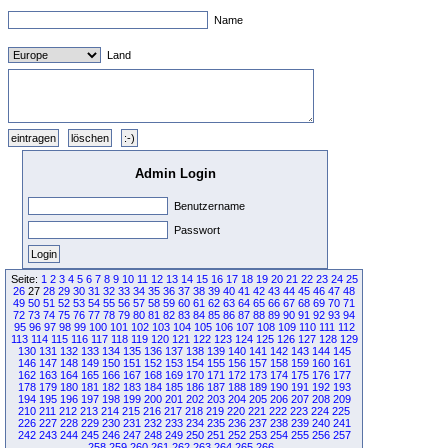
Name
Land
Admin Login
Benutzername
Passwort
Seite:
1
2
3
4
5
6
7
8
9
10
11
12
13
14
15
16
17
18
19
20
21
22
23
24
25
26
27
28
29
30
31
32
33
34
35
36
37
38
39
40
41
42
43
44
45
46
47
48
49
50
51
52
53
54
55
56
57
58
59
60
61
62
63
64
65
66
67
68
69
70
71
72
73
74
75
76
77
78
79
80
81
82
83
84
85
86
87
88
89
90
91
92
93
94
95
96
97
98
99
100
101
102
103
104
105
106
107
108
109
110
111
112
113
114
115
116
117
118
119
120
121
122
123
124
125
126
127
128
129
130
131
132
133
134
135
136
137
138
139
140
141
142
143
144
145
146
147
148
149
150
151
152
153
154
155
156
157
158
159
160
161
162
163
164
165
166
167
168
169
170
171
172
173
174
175
176
177
178
179
180
181
182
183
184
185
186
187
188
189
190
191
192
193
194
195
196
197
198
199
200
201
202
203
204
205
206
207
208
209
210
211
212
213
214
215
216
217
218
219
220
221
222
223
224
225
226
227
228
229
230
231
232
233
234
235
236
237
238
239
240
241
242
243
244
245
246
247
248
249
250
251
252
253
254
255
256
257
258
259
260
261
262
263
264
265
266