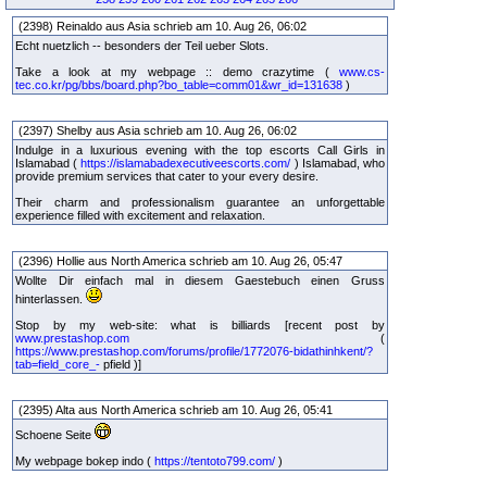
(2398) Reinaldo aus Asia schrieb am 10. Aug 26, 06:02
Echt nuetzlich -- besonders der Teil ueber Slots.
Take a look at my webpage :: demo crazytime (
www.cs-
tec.co.kr/pg/bbs/board.php?bo_table=comm01&wr_id=131638
)
(2397) Shelby aus Asia schrieb am 10. Aug 26, 06:02
Indulge in a luxurious evening with the top escorts Call Girls in
Islamabad (
https://islamabadexecutiveescorts.com/
) Islamabad, who
provide premium services that cater to your every desire.
Their charm and professionalism guarantee an unforgettable
experience filled with excitement and relaxation.
(2396) Hollie aus North America schrieb am 10. Aug 26, 05:47
Wollte Dir einfach mal in diesem Gaestebuch einen Gruss
hinterlassen.
Stop by my web-site: what is billiards [recent post by
www.prestashop.com
(
https://www.prestashop.com/forums/profile/1772076-bidathinhkent/?
tab=field_core_-
pfield )]
(2395) Alta aus North America schrieb am 10. Aug 26, 05:41
Schoene Seite
My webpage bokep indo (
https://tentoto799.com/
)