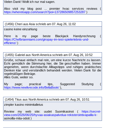
Vielen Dank! Wollt ich nur mal sagen.
Also visit my blog post ... premier hvac services reviews (
https://wheretoapp.com/search?poi=137286509857253287
)
(1456) Cheri aus Asia schrieb am 07. Aug 26, 11:02
casino keine einzahlung
Here is my page beste Blackjack Handyrechnung (
https://Chefbrianmiami.com/giropay-im-test-spielerlebnis-und-
effizienz/
)
(1455) Gabriel aus North America schrieb am 07. Aug 26, 10:52
Grüße, schaue einfach mal rein, um eine kurze Nachricht zu lassen.
Echt gemütlich die Stimmung hier, die Sie geschaffen haben. Immer
angenehm, wenn durchdachte Alltagstipps und ruhiges praktisches
Denken klar und verständlich behandelt werden. Vielen Dank für die
regelmäßigen Beiträge.
Alles Gute, weiter so.
My page; practical tips, Suggested Studying (
https://www.newlivecode.info/BellaBook/
),
(1454) Titus aus North America schrieb am 07. Aug 26, 10:51
zimpler kasino minimitalletus
Review my web site: uudet Suomikasinot (
https://secret-
view.com/2026/06/25/hyvaa-asiakaspalvelua-rekisterointivapailla-k-
asinoilla-mita-odott )