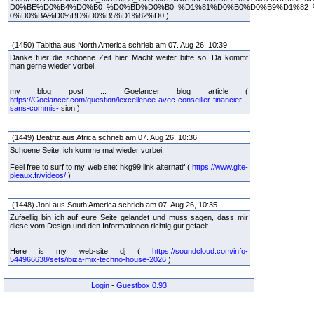
D0%BE%D0%B4%D0%B0_%D0%BD%D0%B0_%D1%81%D0%B0%D0%B9%D1%82_
0%D0%BA%D0%BD%D0%B5%D1%82%D0 )
(1450) Tabitha aus North America schrieb am 07. Aug 26, 10:39
Danke fuer die schoene Zeit hier. Macht weiter bitte so. Da kommt
man gerne wieder vorbei.
my blog post ... Goelancer blog article (
https://Goelancer.com/question/lexcellence-avec-conseiller-financier-
sans-commis-
sion )
(1449) Beatriz aus Africa schrieb am 07. Aug 26, 10:36
Schoene Seite, ich komme mal wieder vorbei.
Feel free to surf to my web site: hkg99 link alternatif (
https://www.gite-
pleaux.fr/videos/
)
(1448) Joni aus South America schrieb am 07. Aug 26, 10:35
Zufaellig bin ich auf eure Seite gelandet und muss sagen, dass mir
diese vom Design und den Informationen richtig gut gefaelt.
Here is my web-site dj (
https://soundcloud.com/info-
544966638/sets/ibiza-mix-techno-house-2026
)
Login
-
Guestbox 0.93