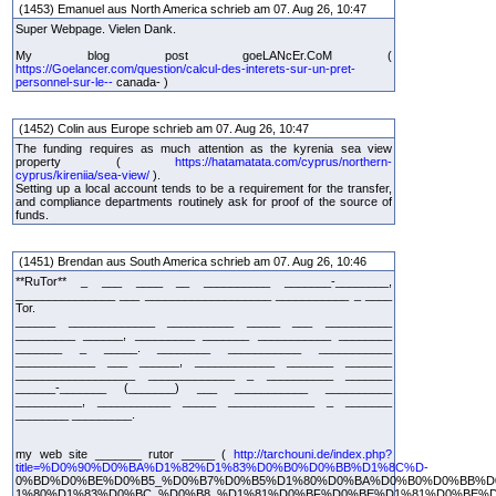
(1453) Emanuel aus North America schrieb am 07. Aug 26, 10:47
Super Webpage. Vielen Dank.
My blog post goeLANcEr.CoM (
https://Goelancer.com/question/calcul-des-interets-sur-un-pret-
personnel-sur-le--
canada- )
(1452) Colin aus Europe schrieb am 07. Aug 26, 10:47
The funding requires as much attention as the kyrenia sea view
property (
https://hatamatata.com/cyprus/northern-
cyprus/kireniia/sea-view/
).
Setting up a local account tends to be a requirement for the transfer,
and compliance departments routinely ask for proof of the source of
funds.
(1451) Brendan aus South America schrieb am 07. Aug 26, 10:46
**RuTor** _ ___ ____ __ __________ _______-________,
_______________ ___ ___________________ ___________ _ ____
Tor.
______ _____________ __________ _____ ___ __________
_________ ______, _________ _______ ___________ ________
_______ _ _____. ________ ___________ ___________
____________ ___ ______, ____________ _______ _______
__________________ _____________ _ __________ _______
______-_______ (_______) ___ ___________ __________
__________, ___________ _____ _____________ _ _______
________ _________.
my web site _______ rutor _____ (
http://tarchouni.de/index.php?
title=%D0%90%D0%BA%D1%82%D1%83%D0%B0%D0%BB%D1%8C%D-
0%BD%D0%BE%D0%B5_%D0%B7%D0%B5%D1%80%D0%BA%D0%B0%D0%BB%D0
1%80%D1%83%D0%BC_%D0%B8_%D1%81%D0%BF%D0%BE%D1%81%D0%BE%D