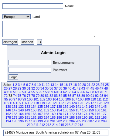
Name
Land
Admin Login
Benutzername
Passwort
Seite:
1
2
3
4
5
6
7
8
9
10
11
12
13
14
15
16
17
18
19
20
21
22
23
24
25
26
27
28
29
30
31
32
33
34
35
36
37
38
39
40
41
42
43
44
45
46
47
48
49
50
51
52
53
54
55
56
57
58
59
60
61
62
63
64
65
66
67
68
69
70
71
72
73
74
75
76
77
78
79
80
81
82
83
84
85
86
87
88
89
90
91
92
93
94
95
96
97
98
99
100
101
102
103
104
105
106
107
108
109
110
111
112
113
114
115
116
117
118
119
120
121
122
123
124
125
126
127
128
129
130
131
132
133
134
135
136
137
138
139
140
141
142
143
144
145
146
147
148
149
150
151
152
153
154
155
156
157
158
159
160
161
162
163
164
165
166
167
168
169
170
171
172
173
174
175
176
177
178
179
180
181
182
183
184
185
186
187
188
189
190
191
192
193
194
195
196
197
198
199
200
201
202
203
204
205
206
207
208
209
210
211
212
213
214
215
216
217
218
(1457) Monique aus South America schrieb am 07. Aug 26, 11:03