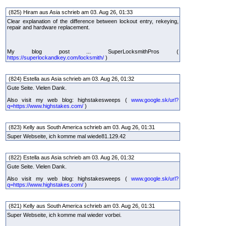
(825) Hiram aus Asia schrieb am 03. Aug 26, 01:33
Clear explanation of the difference between lockout entry, rekeying,
repair and hardware replacement.
My blog post ... SuperLocksmithPros (
https://superlockandkey.com/locksmith/
)
(824) Estella aus Asia schrieb am 03. Aug 26, 01:32
Gute Seite. Vielen Dank.
Also visit my web blog: highstakesweeps (
www.google.sk/url?
q=https://www.highstakes.com/
)
(823) Kelly aus South America schrieb am 03. Aug 26, 01:31
Super Webseite, ich komme mal wiede81.129.42
(822) Estella aus Asia schrieb am 03. Aug 26, 01:32
Gute Seite. Vielen Dank.
Also visit my web blog: highstakesweeps (
www.google.sk/url?
q=https://www.highstakes.com/
)
(821) Kelly aus South America schrieb am 03. Aug 26, 01:31
Super Webseite, ich komme mal wieder vorbei.