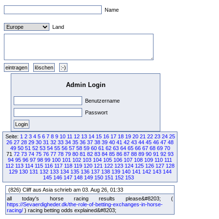
Name
Land
Admin Login
Benutzername
Passwort
Seite:
1
2
3
4
5
6
7
8
9
10
11
12
13
14
15
16
17
18
19
20
21
22
23
24
25
26
27
28
29
30
31
32
33
34
35
36
37
38
39
40
41
42
43
44
45
46
47
48
49
50
51
52
53
54
55
56
57
58
59
60
61
62
63
64
65
66
67
68
69
70
71
72
73
74
75
76
77
78
79
80
81
82
83
84
85
86
87
88
89
90
91
92
93
94
95
96
97
98
99
100
101
102
103
104
105
106
107
108
109
110
111
112
113
114
115
116
117
118
119
120
121
122
123
124
125
126
127
128
129
130
131
132
133
134
135
136
137
138
139
140
141
142
143
144
145
146
147
148
149
150
151
152
153
(826) Cliff aus Asia schrieb am 03. Aug 26, 01:33
all today's horse racing results please&#8203; (
https://Sevaerdigheder.dk/the-role-of-betting-exchanges-in-horse-
racing/
) racing betting odds explained&#8203;