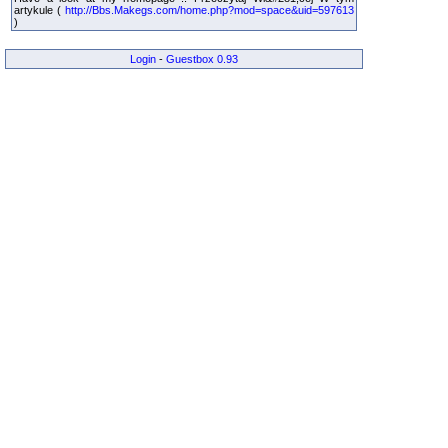
artykule (
http://Bbs.Makegs.com/home.php?mod=space&uid=597613
)
Login
-
Guestbox 0.93