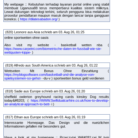
My webpage :: Kebutuhan terhadap layanan portal online yang stabil
membuat Liganusa88 terus memperbarui kualitas sistem miliknya.
Lewat dukungan teknologi terkini, seluruh pengguna bisa melakukan
prosedur pendaftaran maupun masuk dengan lancar tanpa gangguan
koneksi. (
https://dilatesabadon.org/
)
(820) Leonore aus Asia schrieb am 03. Aug 26, 01:25
online sportwetten ohne oasis
Also visit my website - basketball wetten nba (
https://www.carpetni.com/biometrische-daten-im-fussball-wie-sie-
wettquoten-kippe-
)
(819) Alfredo aus South America schrieb am 03. Aug 26, 01:22
Wettseiten Mit Bonus Ohne Einzahlung (
https://myblogsoftware.com/basketball-und-die-analyse-von-
spielsystemen-so-gehst-
-du-v ) sportwetten bonus geld verdienen
(818) Sadie aus Europe schrieb am 03. Aug 26, 01:20
sheffield owlerton greyhound racing cards kinsley Dog results
today&#8203; (
https://WWW.Swiftdualcarhire.co.uk/how-to-develop-
an-analytical-approach-to-bett-
i )
(817) Ethan aus Europe schrieb am 03. Aug 26, 01:19
Interessante Homepage. Das Design und die nuetzlichen
Informationen gefallen mir besonders gut.
Have a look at my homepage :: Przeczytaj Wi&#281;cej W tym