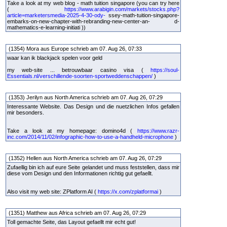
Take a look at my web blog - math tuition singapore (you can try here
(
https://www.arabigin.com/markets/stocks.php?
article=marketersmedia-2025-4-30-ody-
ssey-math-tuition-singapore-
embarks-on-new-chapter-with-rebranding-new-center-an- d-
mathematics-e-learning-initiati ))
(1354) Mora aus Europe schrieb am 07. Aug 26, 07:33
waar kan ik blackjack spelen voor geld
my web-site ... betrouwbaar casino visa (
https://soul-
Essentials.nl/verschillende-soorten-sportweddenschappen/
)
(1353) Jerilyn aus North America schrieb am 07. Aug 26, 07:29
Interessante Website. Das Design und die nuetzlichen Infos gefallen
mir besonders.
Take a look at my homepage: domino4d (
https://www.razr-
inc.com/2014/11/02/infographic-how-to-use-a-handheld-microphone
)
(1352) Hellen aus North America schrieb am 07. Aug 26, 07:29
Zufaellig bin ich auf eure Seite gelandet und muss feststellen, dass mir
diese vom Design und den Informationen richtig gut gefaellt.
Also visit my web site: ZPlatform AI (
https://x.com/zplatformai
)
(1351) Matthew aus Africa schrieb am 07. Aug 26, 07:29
Toll gemachte Seite, das Layout gefaellt mir echt gut!