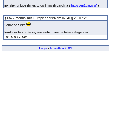
my site: unique things to do in north carolina (
https://m1bar.org/
)
(1346) Manual aus Europe schrieb am 07. Aug 26, 07:23
Schoene Seite
Feel free to surf to my web-site ... maths tuition Singapore
104.160.17.182
Login
-
Guestbox 0.93