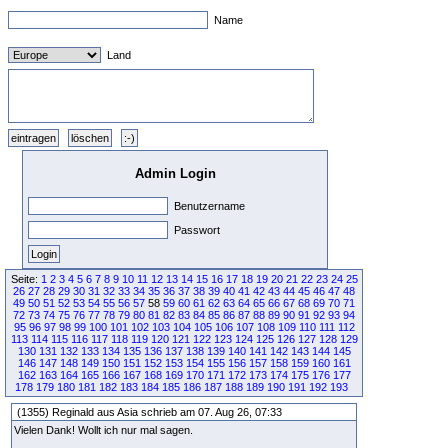
Name
Land
Admin Login
Benutzername
Passwort
Seite:
1
2
3
4
5
6
7
8
9
10
11
12
13
14
15
16
17
18
19
20
21
22
23
24
25
26
27
28
29
30
31
32
33
34
35
36
37
38
39
40
41
42
43
44
45
46
47
48
49
50
51
52
53
54
55
56
57
58
59
60
61
62
63
64
65
66
67
68
69
70
71
72
73
74
75
76
77
78
79
80
81
82
83
84
85
86
87
88
89
90
91
92
93
94
95
96
97
98
99
100
101
102
103
104
105
106
107
108
109
110
111
112
113
114
115
116
117
118
119
120
121
122
123
124
125
126
127
128
129
130
131
132
133
134
135
136
137
138
139
140
141
142
143
144
145
146
147
148
149
150
151
152
153
154
155
156
157
158
159
160
161
162
163
164
165
166
167
168
169
170
171
172
173
174
175
176
177
178
179
180
181
182
183
184
185
186
187
188
189
190
191
192
193
(1355) Reginald aus Asia schrieb am 07. Aug 26, 07:33
Vielen Dank! Wollt ich nur mal sagen.