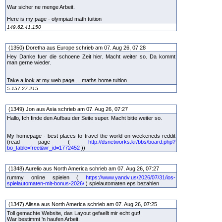
War sicher ne menge Arbeit.
Here is my page - olympiad math tuition
149.62.41.150
(1350) Doretha aus Europe schrieb am 07. Aug 26, 07:28
Hey Danke fuer die schoene Zeit hier. Macht weiter so. Da kommt
man gerne wieder.
Take a look at my web page ... maths home tuition
5.157.27.215
(1349) Jon aus Asia schrieb am 07. Aug 26, 07:27
Hallo, Ich finde den Aufbau der Seite super. Macht bitte weiter so.
My homepage - best places to travel the world on weekeneds reddit
(read page (
http://dsnetworks.kr/bbs/board.php?
bo_table=free&wr_id=1772452
))
(1348) Aurelio aus North America schrieb am 07. Aug 26, 07:27
rummy online spielen (
https://www.yandv.us/2026/07/31/ios-
spielautomaten-mit-bonus-2026/
) spielautomaten eps bezahlen
(1347) Alissa aus North America schrieb am 07. Aug 26, 07:25
Toll gemachte Website, das Layout gefaellt mir echt gut!
War bestimmt 'n haufen Arbeit.