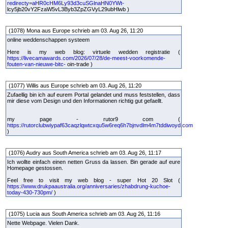
redirecty=aHR0cHM6Ly93d3cuSGlnaHN0YWt-
lcy5jb20vY2FzaW5vL3Byb3ZpZGVyL29ubHlwb )
(1078) Mona aus Europe schrieb am 03. Aug 26, 11:20
online weddenschappen systeem
Here is my web blog: virtuele wedden registratie (
https://livecamawards.com/2026/07/28/de-meest-voorkomende-
fouten-van-nieuwe-bitc-
oin-trade )
(1077) Willis aus Europe schrieb am 03. Aug 26, 11:20
Zufaellig bin ich auf eurem Portal gelandet und muss feststellen, dass
mir diese vom Design und den Informationen richtig gut gefaellt.
my page - rutor9 com (
https://rutorclubwiypaf63caqzlqwtcxqu5w6req6h7bjnvdlm4m7tddiwoyd.com
)
(1076) Audry aus South America schrieb am 03. Aug 26, 11:17
Ich wollte einfach einen netten Gruss da lassen. Bin gerade auf eure
Homepage gestossen.
Feel free to visit my web blog - super Hot 20 Slot (
https://www.drukpaaustralia.org/anniversaries/zhabdrung-kuchoe-
today-430-730pm/
)
(1075) Lucia aus South America schrieb am 03. Aug 26, 11:16
Nette Webpage. Vielen Dank.