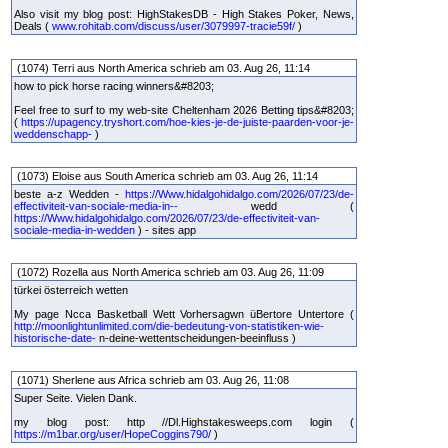
Also visit my blog post: HighStakesDB - High Stakes Poker, News,
Deals (
www.rohitab.com/discuss/user/3079997-tracie59f/
)
(1074) Terri aus North America schrieb am 03. Aug 26, 11:14
how to pick horse racing winners&#8203;
Feel free to surf to my web-site Cheltenham 2026 Betting tips&#8203;
(
https://upagency.tryshort.com/hoe-kies-je-de-juiste-paarden-voor-je-
weddenschapp-
)
(1073) Eloise aus South America schrieb am 03. Aug 26, 11:14
beste a-z Wedden -
https://Www.hidalgohidalgo.com/2026/07/23/de-
effectiviteit-van-sociale-media-in--
wedd (
https://Www.hidalgohidalgo.com/2026/07/23/de-effectiviteit-van-
sociale-media-in-wedden
) - sites app
(1072) Rozella aus North America schrieb am 03. Aug 26, 11:09
türkei österreich wetten
My page Ncca Basketball Wett Vorhersagwn üBertore Untertore (
http://moonlightunlimited.com/die-bedeutung-von-statistiken-wie-
historische-date-
n-deine-wettentscheidungen-beeinfluss )
(1071) Sherlene aus Africa schrieb am 03. Aug 26, 11:08
Super Seite. Vielen Dank.
my blog post: http //Dl.Highstakesweeps.com login (
https://m1bar.org/user/HopeCoggins790/
)