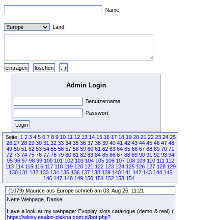
Name
Land
Admin Login
Benutzername
Passwort
Seite:
1
2
3
4
5
6
7
8
9
10
11
12
13
14
15
16
17
18
19
20
21
22
23
24
25
26
27
28
29
30
31
32
33
34
35
36
37
38
39
40
41
42
43
44
45
46
47
48
49
50
51
52
53
54
55
56
57
58
59
60
61
62
63
64
65
66
67
68
69
70
71
72
73
74
75
76
77
78
79
80
81
82
83
84
85
86
87
88
89
90
91
92
93
94
95
96
97
98
99
100
101
102
103
104
105
106
107
108
109
110
111
112
113
114
115
116
117
118
119
120
121
122
123
124
125
126
127
128
129
130
131
132
133
134
135
136
137
138
139
140
141
142
143
144
145
146
147
148
149
150
151
152
153
154
(1079) Maurice aus Europe schrieb am 03. Aug 26, 11:21
Nette Webpage. Danke.
Have a look at my webpage: Evoplay slots catalogue (demo & real) (
https://wlosy.esalon-piekna.com.pl/bot.php?