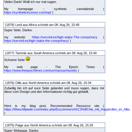
Vielen Dank! Wollt ich nur mal sagen.
My homepage :: synthetic cannabinoid (
https://syntheticincense.co/shop/
)
(1878) Lesli aus Africa schrieb am 08. Aug 26, 15:48
Super Seite. Danke.
my website:
Https://servisil.es/high-stake-The-conspriracy
(
https://servisil.es/high-stake-the-conspriracy/
)
(1877) Tammie aus South America schrieb am 08. Aug 26, 15:40
Schoene Seite
My web page - The Epoch Times (
https://www.theepochtimes.com/us/massachusetts
)
(1876) Ollie aus North America schrieb am 08. Aug 26, 15:34
Zufaellig bin ich auf eure Seite gelandet und muss sagen, dass mir
diese vom Design und den Informationen richtig gut gefaellt.
Here is my blog post; Recommended Resource site (
https://Www.Mipiwiki.com/index.php/Esszimmerst%C3%BChle_mit_Hauptrollen_im_Allta
)
(1875) Paige aus North America schrieb am 08. Aug 26, 15:26
Super Webpage. Danke.