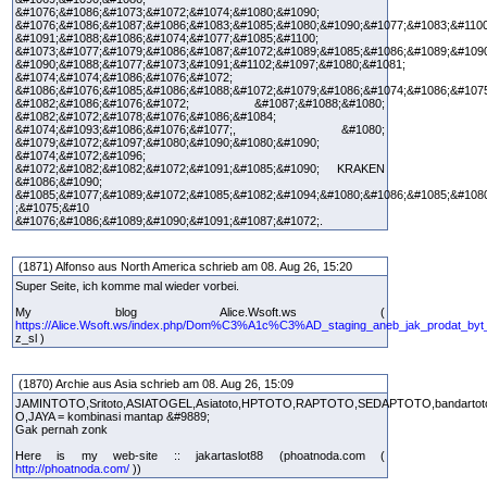
&#1076;&#1086;&#1073;&#1072;&#1074;&#1080;&#1090;
&#1076;&#1086;&#1087;&#1086;&#1083;&#1085;&#1080;&#1090;&#1077;&#1083;&#1100
&#1091;&#1088;&#1086;&#1074;&#1077;&#1085;&#1100;
&#1073;&#1077;&#1079;&#1086;&#1087;&#1072;&#1089;&#1085;&#1086;&#1089;&#1090
&#1090;&#1088;&#1077;&#1073;&#1091;&#1102;&#1097;&#1080;&#1081;
&#1074;&#1074;&#1086;&#1076;&#1072;
&#1086;&#1076;&#1085;&#1086;&#1088;&#1072;&#1079;&#1086;&#1074;&#1086;&#107
&#1082;&#1086;&#1076;&#1072; &#1087;&#1088;&#1080;
&#1082;&#1072;&#1078;&#1076;&#1086;&#1084;
&#1074;&#1093;&#1086;&#1076;&#1077;, &#1080;
&#1079;&#1072;&#1097;&#1080;&#1090;&#1080;&#1090;
&#1074;&#1072;&#1096;
&#1072;&#1082;&#1082;&#1072;&#1091;&#1085;&#1090; KRAKEN
&#1086;&#1090;
&#1085;&#1077;&#1089;&#1072;&#1085;&#1082;&#1094;&#1080;&#1086;&#1085;&#108
;&#1075;&#10
&#1076;&#1086;&#1089;&#1090;&#1091;&#1087;&#1072;.
(1871) Alfonso aus North America schrieb am 08. Aug 26, 15:20
Super Seite, ich komme mal wieder vorbei.
My blog Alice.Wsoft.ws (
https://Alice.Wsoft.ws/index.php/Dom%C3%A1c%C3%AD_staging_aneb_jak_prodat_byt
z_sl )
(1870) Archie aus Asia schrieb am 08. Aug 26, 15:09
JAMINTOTO,Sritoto,ASIATOGEL,Asiatoto,HPTOTO,RAPTOTO,SEDAPTOTO,bandarto
O,JAYA = kombinasi mantap &#9889;
Gak pernah zonk
Here is my web-site :: jakartaslot88 (phoatnoda.com (
http://phoatnoda.com/
))