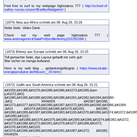
Feel free to surf to my webpage highstakes 777 (
http://school-of-
safety-russia.ru/user/BradleyMadgwick/
)
(1874) Nina aus Africa schrieb am 08. Aug 26, 15:26
Nette Seite. Vielen Dank.
Check out my web page highstakes 777 (
www.andreagorini.it/SalaProf/profile/timmyj152292268/
)
(1873) Britney aus Europe schrieb am 08. Aug 26, 15:25
Toll gemachte Seite, das Layout gefaellt mir sehr gut!
War sicher ne menge Aufwand.
Here is my web blog ... gedankengefängnis (
https://www.skalar-
energieprodukte.de/Wissen:_:20.html
)
(1872) Judith aus South America schrieb am 08. Aug 26, 15:21
&#1055;&#1086;&#1076;&#1088;&#1086;&#1073;&#1085;&am-
p;#1072;&#11
&#1080;&#1085;&#1089;&#1090;&#1088;&#1091;&#1082;&#1094;&#1080-
;&#11 KRAKEN &#1087;&#1086;
&#1073;&#1077;&#1079;&#1086;&#1087;&#1072;&#1089;&#1085;&#1086;&#1084-
;&#10 &#1074;&#1093;&#1086;&#1076;&#1091; &#1080;
&#1080;&#1089;&#1087;&#1086;&#1083;&#1100;&#1079;&#1086;&#1074;&#1072;&#108
;&#1080;&#1102;:
/>&#1055;&#1086;&#1076;&#1075;&#1086;&#1090;&#1086;&#1074;&#1082;&#1072;
&#1073;&#1088;&#1072;&#1091;&#1079;&#1077;&#1088;&#1072;
&#1076;&#1083;&#1103;
&#1076;&#1086;&#1089;&#1090;&#1091;&#1087;&#1072; &#1082;
KRAKEN.