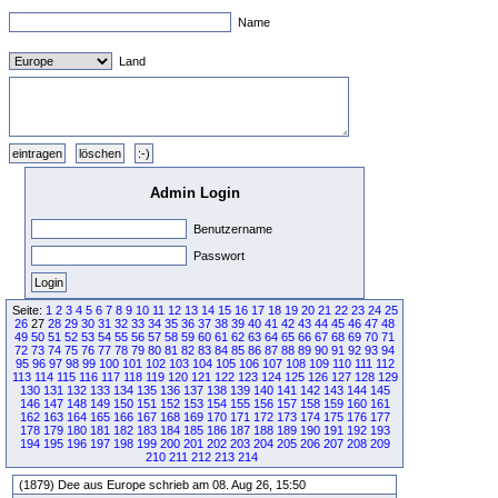
Name
Land
Admin Login
Benutzername
Passwort
Seite:
1
2
3
4
5
6
7
8
9
10
11
12
13
14
15
16
17
18
19
20
21
22
23
24
25
26
27
28
29
30
31
32
33
34
35
36
37
38
39
40
41
42
43
44
45
46
47
48
49
50
51
52
53
54
55
56
57
58
59
60
61
62
63
64
65
66
67
68
69
70
71
72
73
74
75
76
77
78
79
80
81
82
83
84
85
86
87
88
89
90
91
92
93
94
95
96
97
98
99
100
101
102
103
104
105
106
107
108
109
110
111
112
113
114
115
116
117
118
119
120
121
122
123
124
125
126
127
128
129
130
131
132
133
134
135
136
137
138
139
140
141
142
143
144
145
146
147
148
149
150
151
152
153
154
155
156
157
158
159
160
161
162
163
164
165
166
167
168
169
170
171
172
173
174
175
176
177
178
179
180
181
182
183
184
185
186
187
188
189
190
191
192
193
194
195
196
197
198
199
200
201
202
203
204
205
206
207
208
209
210
211
212
213
214
(1879) Dee aus Europe schrieb am 08. Aug 26, 15:50