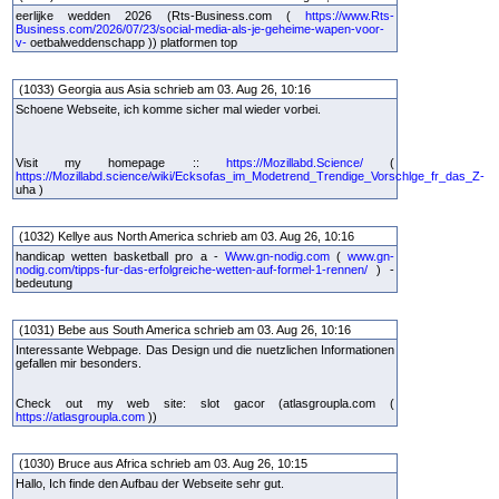
eerlijke wedden 2026 (Rts-Business.com (
https://www.Rts-
Business.com/2026/07/23/social-media-als-je-geheime-wapen-voor-
v-
oetbalweddenschapp )) platformen top
(1033) Georgia aus Asia schrieb am 03. Aug 26, 10:16
Schoene Webseite, ich komme sicher mal wieder vorbei.
Visit my homepage ::
https://Mozillabd.Science/
(
https://Mozillabd.science/wiki/Ecksofas_im_Modetrend_Trendige_Vorschlge_fr_das_Z-
uha )
(1032) Kellye aus North America schrieb am 03. Aug 26, 10:16
handicap wetten basketball pro a -
Www.gn-nodig.com
(
www.gn-
nodig.com/tipps-fur-das-erfolgreiche-wetten-auf-formel-1-rennen/
) -
bedeutung
(1031) Bebe aus South America schrieb am 03. Aug 26, 10:16
Interessante Webpage. Das Design und die nuetzlichen Informationen
gefallen mir besonders.
Check out my web site: slot gacor (atlasgroupla.com (
https://atlasgroupla.com
))
(1030) Bruce aus Africa schrieb am 03. Aug 26, 10:15
Hallo, Ich finde den Aufbau der Webseite sehr gut.