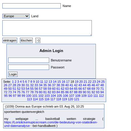
Name
Land
Admin Login
Benutzername
Passwort
Seite:
1
2
3
4
5
6
7
8
9
10
11
12
13
14
15
16
17
18
19
20
21
22
23
24
25
26
27
28
29
30
31
32
33
34
35
36
37
38
39
40
41
42
43
44
45
46
47
48
49
50
51
52
53
54
55
56
57
58
59
60
61
62
63
64
65
66
67
68
69
70
71
72
73
74
75
76
77
78
79
80
81
82
83
84
85
86
87
88
89
90
91
92
93
94
95
96
97
98
99
100
101
102
103
104
105
106
107
108
109
110
111
112
113
114
115
116
117
118
119
120
121
(1039) Donna aus Europe schrieb am 03. Aug 26, 10:25
sportwetten quotenvergleich
my webpage ... basketball wetten strategie (
https://Lorislickemupicecream.com/die-bedeutung-von-statistiken-
und-datenanalyse-
-bei-handballwett )