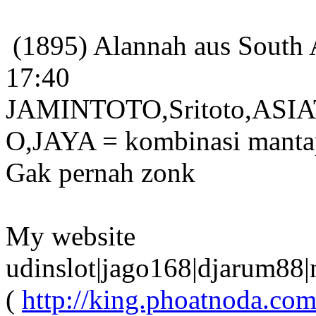
(1895) Alannah aus South 
17:40
JAMINTOTO,Sritoto,ASI
O,JAYA = kombinasi mant
Gak pernah zonk
My website
udinslot|jago168|djarum88|
(
http://king.phoatnoda.com