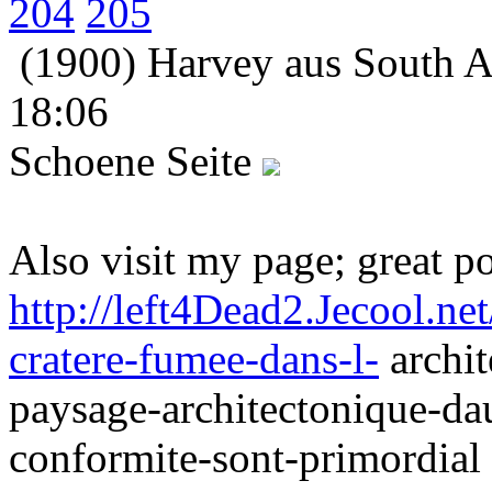
204
205
(1900) Harvey aus South A
18:06
Schoene Seite
Also visit my page; great po
http://left4Dead2.Jecool.net
cratere-fumee-dans-l-
archit
paysage-architectonique-dauj
conformite-sont-primordial