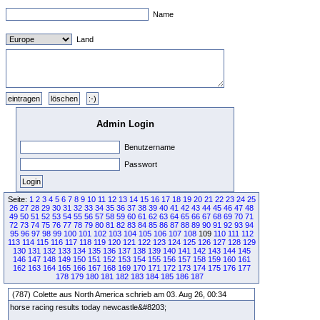
Name
Land
Admin Login
Benutzername
Passwort
Seite:
1
2
3
4
5
6
7
8
9
10
11
12
13
14
15
16
17
18
19
20
21
22
23
24
25
26
27
28
29
30
31
32
33
34
35
36
37
38
39
40
41
42
43
44
45
46
47
48
49
50
51
52
53
54
55
56
57
58
59
60
61
62
63
64
65
66
67
68
69
70
71
72
73
74
75
76
77
78
79
80
81
82
83
84
85
86
87
88
89
90
91
92
93
94
95
96
97
98
99
100
101
102
103
104
105
106
107
108
109
110
111
112
113
114
115
116
117
118
119
120
121
122
123
124
125
126
127
128
129
130
131
132
133
134
135
136
137
138
139
140
141
142
143
144
145
146
147
148
149
150
151
152
153
154
155
156
157
158
159
160
161
162
163
164
165
166
167
168
169
170
171
172
173
174
175
176
177
178
179
180
181
182
183
184
185
186
187
(787) Colette aus North America schrieb am 03. Aug 26, 00:34
horse racing results today newcastle&#8203;