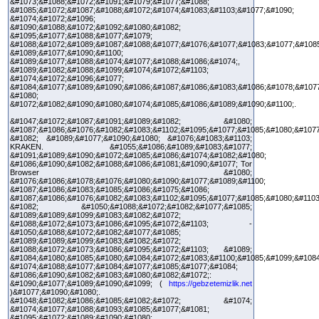
&#1073;&#1088;&#1072;&#1091;&#1079;&#1077;&#1088;
&#1085;&#1072;&#1087;&#1088;&#1072;&#1074;&#1083;&#1103;&#1077;&#1090;
&#1074;&#1072;&#1096;
&#1090;&#1088;&#1072;&#1092;&#1080;&#1082;
&#1095;&#1077;&#1088;&#1077;&#1079;
&#1088;&#1072;&#1089;&#1087;&#1088;&#1077;&#1076;&#1077;&#1083;&#1077;&#1085
&#1089;&#1077;&#1090;&#1100;
&#1089;&#1077;&#1088;&#1074;&#1077;&#1088;&#1086;&#1074;,
&#1089;&#1082;&#1088;&#1099;&#1074;&#1072;&#1103;
&#1074;&#1072;&#1096;&#1077;
&#1084;&#1077;&#1089;&#1090;&#1086;&#1087;&#1086;&#1083;&#1086;&#1078;&#107
&#1080;
&#1072;&#1082;&#1090;&#1080;&#1074;&#1085;&#1086;&#1089;&#1090;&#1100;.
&#1047;&#1072;&#1087;&#1091;&#1089;&#1082; &#1080;
&#1087;&#1086;&#1076;&#1082;&#1083;&#1102;&#1095;&#1077;&#1085;&#1080;&#1077
&#1082; &#1089;&#1077;&#1090;&#1080; &#1076;&#1083;&#1103;
KRAKEN. &#1055;&#1086;&#1089;&#1083;&#1077;
&#1091;&#1089;&#1090;&#1072;&#1085;&#1086;&#1074;&#1082;&#1080;
&#1086;&#1090;&#1082;&#1088;&#1086;&#1081;&#1090;&#1077; Tor
Browser &#1080;
&#1076;&#1086;&#1078;&#1076;&#1080;&#1090;&#1077;&#1089;&#1100;
&#1087;&#1086;&#1083;&#1085;&#1086;&#1075;&#1086;
&#1087;&#1086;&#1076;&#1082;&#1083;&#1102;&#1095;&#1077;&#1085;&#1080;&#1103
&#1082; &#1050;&#1088;&#1072;&#1082;&#1077;&#1085;
&#1089;&#1089;&#1099;&#1083;&#1082;&#1072;
&#1088;&#1072;&#1073;&#1086;&#1095;&#1072;&#1103; -
&#1050;&#1088;&#1072;&#1082;&#1077;&#1085;
&#1089;&#1089;&#1099;&#1083;&#1082;&#1072;
&#1088;&#1072;&#1073;&#1086;&#1095;&#1072;&#1103; &#1089;
&#1084;&#1080;&#1085;&#1080;&#1084;&#1072;&#1083;&#1100;&#1085;&#1099;&#1084
&#1074;&#1088;&#1077;&#1084;&#1077;&#1085;&#1077;&#1084;
&#1086;&#1090;&#1082;&#1083;&#1080;&#1082;&#1072;:
&#1090;&#1077;&#1089;&#1090;&#1099; (
https://gebzetemizlik.net
)&#1077;&#1090;&#1080;.
&#1048;&#1082;&#1086;&#1085;&#1082;&#1072; &#1074;
&#1074;&#1077;&#1088;&#1093;&#1085;&#1077;&#1081;
&#1095;&#1072;&#1089;&#1090;&#1080;