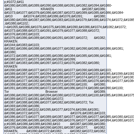
p;#1072;&#11
&#1080;&#1085;&#1089;&#1090;&#1088;&#1091;&#1082;&#1094;&#1080-
;&#11 KRAKEN &#1087;&#1086;
&#1073;&#1077;&#1079;&#1086;&#1087;&#1072;&#1089;&#1085;&#1086;&#1084-
;&#10 &#1074;&#1093;&#1086;&#1076;&#1091; &#1080;
&#1080;&#1089;&#1087;&#1086;&#1083;&#1100;&#1079;&#1086;&#1074;&#1072;&#108
;&#1080;&#1102;:
/>&#1055;&#1086;&#1076;&#1075;&#1086;&#1090;&#1086;&#1074;&#1082;&#1072;
&#1073;&#1088;&#1072;&#1091;&#1079;&#1077;&#1088;&#1072;
&#1076;&#1083;&#1103;
&#1076;&#1086;&#1089;&#1090;&#1091;&#1087;&#1072; &#1082;
KRAKEN.
&#1044;&#1083;&#1103;
&#1082;&#1086;&#1088;&#1088;&#1077;&#1082;&#1090;&#1085;&#1086;&#1081;
&#1080;
&#1072;&#1085;&#1086;&#1085;&#1080;&#1084;&#1085;&#1086;&#1081;
&#1088;&#1072;&#1073;&#1086;&#1090;&#1099;
&#1087;&#1083;&#1086;&#1097;&#1072;&#1076;&#1082;&#1080;
KRAKEN
&#1090;&#1088;&#1077;&#1073;&#1091;&#1077;&#1090;&#1089;&#1103;
&#1089;&#1087;&#1077;&#1094;&#1080;&#1072;&#1083;&#1100;&#1085;&#1099;&#1081
&#1086;&#1073;&#1086;&#1079;&#1088;&#1077;&#1074;&#1072;&#1090;&#1077;&#1083
&#1056;&#1077;&#1082;&#1086;&#1084;&#1077;&#1085;&#1076;&#1091;&#1077;&#108
&#1089;&#1082;&#1072;&#1095;&#1072;&#1090;&#1100; &#1080;
&#1091;&#1089;&#1090;&#1072;&#1085;&#1086;&#1074;&#1080;&#1090;&#1100;
Tor Browser &#1089;
&#1086;&#1092;&#1080;&#1094;&#1080;&#1072;&#1083;&#1100;&#1085;&#1086;&#1075
&#1089;&#1072;&#1081;&#1090;&#1072;
&#1087;&#1088;&#1086;&#1077;&#1082;&#1090;&#1072; Tor.
&#1069;&#1090;&#1086;
&#1082;&#1083;&#1102;&#1095;&#1077;&#1074;&#1086;&#1081;
&#1096;&#1072;&#1075; &#1076;&#1083;&#1103;
&#1086;&#1073;&#1077;&#1089;&#1087;&#1077;&#1095;&#1077;&#1085;&#1080;&#1103
&#1082;&#1086;&#1085;&#1092;&#1080;&#1076;&#1077;&#1085;&#1094;&#1080;&#107
p;#1085;&#1086;&#1089;&#1090;&#10 &#1087;&#1088;&#1080;
&#1076;&#1086;&#1089;&#1090;&#1091;&#1087;&#1077; &#1082;
KRAKEN, &#1090;&#1072;&#1082; &#1082;&#1072;&#1082;