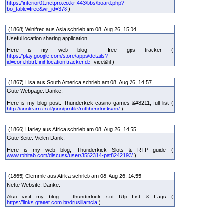
https://interior01.netpro.co.kr:443/bbs/board.php?
bo_table=free&wr_id=378
)
(1868) Winifred aus Asia schrieb am 08. Aug 26, 15:04
Useful location sharing application.
Here is my web blog - free gps tracker (
https://play.google.com/store/apps/details?
id=com.hbtrl.find.location.tracker.de-
vice&hl )
(1867) Lisa aus South America schrieb am 08. Aug 26, 14:57
Gute Webpage. Danke.
Here is my blog post: Thunderkick casino games &#8211; full list (
http://onolearn.co.il/jono/profile/ruthhendrickson/
)
(1866) Harley aus Africa schrieb am 08. Aug 26, 14:55
Gute Seite. Vielen Dank.
Here is my web blog; Thunderkick Slots & RTP guide (
www.rohitab.com/discuss/user/3552314-pat8242193/
)
(1865) Clemmie aus Africa schrieb am 08. Aug 26, 14:55
Nette Website. Danke.
Also visit my blog ... thunderkick slot Rtp List & Faqs (
https://links.gtanet.com.br/drusillamcla
)