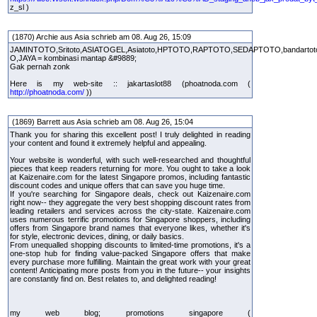
z_sl )
(1870) Archie aus Asia schrieb am 08. Aug 26, 15:09
JAMINTOTO,Sritoto,ASIATOGEL,Asiatoto,HPTOTO,RAPTOTO,SEDAPTOTO,bandarto
O,JAYA = kombinasi mantap &#9889;
Gak pernah zonk
Here is my web-site :: jakartaslot88 (phoatnoda.com (
http://phoatnoda.com/
))
(1869) Barrett aus Asia schrieb am 08. Aug 26, 15:04
Thank you for sharing this excellent post! I truly delighted in reading
your content and found it extremely helpful and appealing.
Your website is wonderful, with such well-researched and thoughtful
pieces that keep readers returning for more. You ought to take a look
at Kaizenaire.com for the latest Singapore promos, including fantastic
discount codes and unique offers that can save you huge time.
If you're searching for Singapore deals, check out Kaizenaire.com
right now-- they aggregate the very best shopping discount rates from
leading retailers and services across the city-state. Kaizenaire.com
uses numerous terrific promotions for Singapore shoppers, including
offers from Singapore brand names that everyone likes, whether it's
for style, electronic devices, dining, or daily basics.
From unequalled shopping discounts to limited-time promotions, it's a
one-stop hub for finding value-packed Singapore offers that make
every purchase more fulfilling. Maintain the great work with your great
content! Anticipating more posts from you in the future-- your insights
are constantly find on. Best relates to, and delighted reading!
my web blog; promotions singapore (