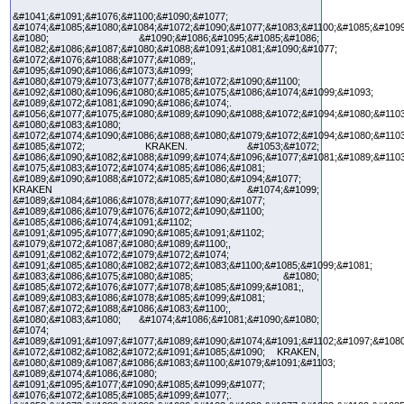
&#1041;&#1091;&#1076;&#1100;&#1090;&#1077;
&#1074;&#1085;&#1080;&#1084;&#1072;&#1090;&#1077;&#1083;&#1100;&#1085;&#1099
&#1080; &#1090;&#1086;&#1095;&#1085;&#1086;
&#1082;&#1086;&#1087;&#1080;&#1088;&#1091;&#1081;&#1090;&#1077;
&#1072;&#1076;&#1088;&#1077;&#1089;,
&#1095;&#1090;&#1086;&#1073;&#1099;
&#1080;&#1079;&#1073;&#1077;&#1078;&#1072;&#1090;&#1100;
&#1092;&#1080;&#1096;&#1080;&#1085;&#1075;&#1086;&#1074;&#1099;&#1093;
&#1089;&#1072;&#1081;&#1090;&#1086;&#1074;.
&#1056;&#1077;&#1075;&#1080;&#1089;&#1090;&#1088;&#1072;&#1094;&#1080;&#1103
&#1080;&#1083;&#1080;
&#1072;&#1074;&#1090;&#1086;&#1088;&#1080;&#1079;&#1072;&#1094;&#1080;&#1103
&#1085;&#1072; KRAKEN. &#1053;&#1072;
&#1086;&#1090;&#1082;&#1088;&#1099;&#1074;&#1096;&#1077;&#1081;&#1089;&#1103
&#1075;&#1083;&#1072;&#1074;&#1085;&#1086;&#1081;
&#1089;&#1090;&#1088;&#1072;&#1085;&#1080;&#1094;&#1077;
KRAKEN &#1074;&#1099;
&#1089;&#1084;&#1086;&#1078;&#1077;&#1090;&#1077;
&#1089;&#1086;&#1079;&#1076;&#1072;&#1090;&#1100;
&#1085;&#1086;&#1074;&#1091;&#1102;
&#1091;&#1095;&#1077;&#1090;&#1085;&#1091;&#1102;
&#1079;&#1072;&#1087;&#1080;&#1089;&#1100;,
&#1091;&#1082;&#1072;&#1079;&#1072;&#1074;
&#1091;&#1085;&#1080;&#1082;&#1072;&#1083;&#1100;&#1085;&#1099;&#1081;
&#1083;&#1086;&#1075;&#1080;&#1085; &#1080;
&#1085;&#1072;&#1076;&#1077;&#1078;&#1085;&#1099;&#1081;,
&#1089;&#1083;&#1086;&#1078;&#1085;&#1099;&#1081;
&#1087;&#1072;&#1088;&#1086;&#1083;&#1100;,
&#1080;&#1083;&#1080; &#1074;&#1086;&#1081;&#1090;&#1080;
&#1074;
&#1089;&#1091;&#1097;&#1077;&#1089;&#1090;&#1074;&#1091;&#1102;&#1097;&#1080
&#1072;&#1082;&#1082;&#1072;&#1091;&#1085;&#1090; KRAKEN,
&#1080;&#1089;&#1087;&#1086;&#1083;&#1100;&#1079;&#1091;&#1103;
&#1089;&#1074;&#1086;&#1080;
&#1091;&#1095;&#1077;&#1090;&#1085;&#1099;&#1077;
&#1076;&#1072;&#1085;&#1085;&#1099;&#1077;.