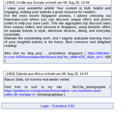
(1864) Orville aus Europe schrieb am 08. Aug 26, 14:49
I value your wonderful article! Your content is both helpful and
engaging, making your website a great resource for readers.
For the most recent Singapore promos, I advise checking out
Kaizenaire.com where you can discover unique offers and promo
codes to help you save cash. This site aggregates top discount rates
from various sellers and services in Singapore, using fantastic offers
on popular brands in style, electronic devices, dining, and everyday
essentials.
Maintain the outstanding work, and I eagerly anticipate learning more
of your insightful articles in the future. Best concerns and delighted
reading!
Also visit my blog post ... promotions singapore (
https://bbclinic-
kr.com:443/nose/nation/bbs/board.php?bo_table=E05_4&wr_id=1-
098
)
(1863) Dakota aus Africa schrieb am 08. Aug 26, 14:47
Klasse Seite, ich komme mal wieder vorbei.
Feel free to surf to my site ... McChic_photographie (
https://goelancer.com/question/immortaliser-vos-moments-avec-
video-de-mariage-ci-
nematographique )
Login
-
Guestbox 0.93