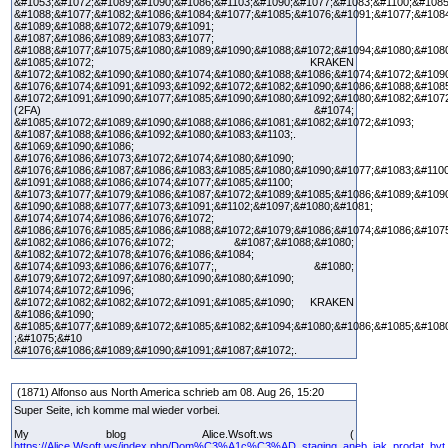
&#1053;&#1072;&#1089;&#1090;&#1086;&#1103;&#1090;&#1077;&#1083;&#1100;&#1085
&#1088;&#1077;&#1082;&#1086;&#1084;&#1077;&#1085;&#1076;&#1091;&#1077;&#108
&#1089;&#1088;&#1072;&#1079;&#1091;
&#1087;&#1086;&#1089;&#1083;&#1077;
&#1088;&#1077;&#1075;&#1080;&#1089;&#1090;&#1088;&#1072;&#1094;&#1080;&#108
&#1085;&#1072; KRAKEN
&#1072;&#1082;&#1090;&#1080;&#1074;&#1080;&#1088;&#1086;&#1074;&#1072;&#1090
&#1076;&#1074;&#1091;&#1093;&#1092;&#1072;&#1082;&#1090;&#1086;&#1088;&#1085
&#1072;&#1091;&#1090;&#1077;&#1085;&#1090;&#1080;&#1092;&#1080;&#1082;&#1072
(2FA) &#1074;
&#1085;&#1072;&#1089;&#1090;&#1088;&#1086;&#1081;&#1082;&#1072;&#1093;
&#1087;&#1088;&#1086;&#1092;&#1080;&#1083;&#1103;.
&#1069;&#1090;&#1086;
&#1076;&#1086;&#1073;&#1072;&#1074;&#1080;&#1090;
&#1076;&#1086;&#1087;&#1086;&#1083;&#1085;&#1080;&#1090;&#1077;&#1083;&#1100
&#1091;&#1088;&#1086;&#1074;&#1077;&#1085;&#1100;
&#1073;&#1077;&#1079;&#1086;&#1087;&#1072;&#1089;&#1085;&#1086;&#1089;&#1090
&#1090;&#1088;&#1077;&#1073;&#1091;&#1102;&#1097;&#1080;&#1081;
&#1074;&#1074;&#1086;&#1076;&#1072;
&#1086;&#1076;&#1085;&#1086;&#1088;&#1072;&#1079;&#1086;&#1074;&#1086;&#107
&#1082;&#1086;&#1076;&#1072; &#1087;&#1088;&#1080;
&#1082;&#1072;&#1078;&#1076;&#1086;&#1084;
&#1074;&#1093;&#1086;&#1076;&#1077;, &#1080;
&#1079;&#1072;&#1097;&#1080;&#1090;&#1080;&#1090;
&#1074;&#1072;&#1096;
&#1072;&#1082;&#1082;&#1072;&#1091;&#1085;&#1090; KRAKEN
&#1086;&#1090;
&#1085;&#1077;&#1089;&#1072;&#1085;&#1082;&#1094;&#1080;&#1086;&#1085;&#108
;&#1075;&#10
&#1076;&#1086;&#1089;&#1090;&#1091;&#1087;&#1072;.
(1871) Alfonso aus North America schrieb am 08. Aug 26, 15:20
Super Seite, ich komme mal wieder vorbei.
My blog Alice.Wsoft.ws (
https://Alice.Wsoft.ws/index.php/Dom%C3%A1c%C3%AD_staging_aneb_jak_prodat_byt