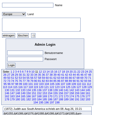
Name
Land
Admin Login
Benutzername
Passwort
Seite:
1
2
3
4
5
6
7
8
9
10
11
12
13
14
15
16
17
18
19
20
21
22
23
24
25
26
27
28
29
30
31
32
33
34
35
36
37
38
39
40
41
42
43
44
45
46
47
48
49
50
51
52
53
54
55
56
57
58
59
60
61
62
63
64
65
66
67
68
69
70
71
72
73
74
75
76
77
78
79
80
81
82
83
84
85
86
87
88
89
90
91
92
93
94
95
96
97
98
99
100
101
102
103
104
105
106
107
108
109
110
111
112
113
114
115
116
117
118
119
120
121
122
123
124
125
126
127
128
129
130
131
132
133
134
135
136
137
138
139
140
141
142
143
144
145
146
147
148
149
150
151
152
153
154
155
156
157
158
159
160
161
162
163
164
165
166
167
168
169
170
171
172
173
174
175
176
177
178
179
180
181
182
183
184
185
186
187
188
189
190
191
192
193
194
195
196
197
198
(1872) Judith aus South America schrieb am 08. Aug 26, 15:21
&#1055;&#1086;&#1076;&#1088;&#1086;&#1073;&#1085;&am-