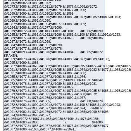
&#1086;&#1082;&#1085;&#1072;
&#1073;&#1088;&#1072;&#1091;&#1079;&#1077;&#1088;&#1072;
&#1087;&#1086;&#1082;&#1072;&#1078;&#1077;&#1090;
&#1089;&#1090;&#1072;&#1090;&#1091;&#1089;
&#1089;&#1086;&#1077;&#1076;&#1080;&#1085;&#1077;&#1085;&#1080;&#1103;.
&#1069;&#1090;&#1086;&#1090;
&#1087;&#1088;&#1086;&#1094;&#1077;&#1089;&#1089;
&#1084;&#1086;&#1078;&#1077;&#1090;
&#1079;&#1072;&#1085;&#1103;&#1090;&#1100; &#1086;&#1090;
&#1085;&#1077;&#1089;&#1082;&#1086;&#1083;&#1100;&#1082;&#1080;&#1093;
&#1089;&#1077;&#1082;&#1091;&#1085;&#1076; &#1076;&#1086;
&#1087;&#1072;&#1088;&#1099;
&#1084;&#1080;&#1085;&#1091;&#1090;
&#1087;&#1077;&#1088;&#1077;&#1076;
&#1074;&#1093;&#1086;&#1076;&#1086;&#1084; &#1085;&#1072;
KRAKEN.
&#1059;&#1073;&#1077;&#1076;&#1080;&#1090;&#1077;&#1089;&#1100;,
&#1095;&#1090;&#1086;
&#1087;&#1086;&#1076;&#1082;&#1083;&#1102;&#1095;&#1077;&#1085;&#1080;&#1077
&#1091;&#1089;&#1090;&#1072;&#1085;&#1086;&#1074;&#1083;&#1077;&#1085;&#108
&#1091;&#1089;&#1087;&#1077;&#1096;&#1085;&#1086;.
&#1055;&#1077;&#1088;&#1077;&#1093;&#1086;&#1076;
&#1085;&#1072; &#1089;&#1072;&#1081;&#1090; KRAKEN. &#1042;
&#1072;&#1076;&#1088;&#1077;&#1089;&#1085;&#1086;&#1081;
&#1089;&#1090;&#1088;&#1086;&#1082;&#1077;
&#1079;&#1072;&#1087;&#1091;&#1097;&#1077;&#1085;&#1085;&#1086;&#1075;&#108
&#1073;&#1088;&#1072;&#1091;&#1079;&#1077;&#1088;&#1072;
&#1074;&#1074;&#1077;&#1076;&#1080;&#1090;&#1077;
&#1086;&#1076;&#1080;&#1085; &#1080;&#1079;
&#1072;&#1082;&#1090;&#1091;&#1072;&#1083;&#1100;&#1085;&#1099;&#1093;
&#1072;&#1076;&#1088;&#1077;&#1089;&#1086;&#1074; KRAKEN,
&#1091;&#1082;&#1072;&#1079;&#1072;&#1085;&#1085;&#1099;&#1093;
&#1074;&#1099;&#1096;&#1077;
(&#1085;&#1072;&#1087;&#1088;&#1080;&#1084;&#1077;&#1088;,
&#1080;&#1083;&#1080; ), &#1080;
&#1087;&#1077;&#1088;&#1077;&#1081;&#1076;&#1080;&#1090;&#1077;
&#1087;&#1086; &#1085;&#1077;&#1084;&#1091;.